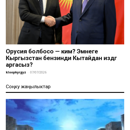
Орусия болбосо — ким? Эмнеге
Кыргызстан бензинди Кытайдан издөөгө
аргасыз?
kloopkyrgyz
-
07/07/2026
Соңку жаңылыктар