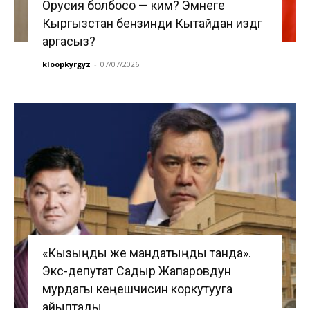
Орусия болбосо — ким? Эмнеге
Кыргызстан бензинди Кытайдан издөөгө
аргасыз?
kloopkyrgyz
-
07/07/2026
«Кызыңды же мандатыңды танда».
Экс-депутат Садыр Жапаровдун
мурдагы кеңешчисин коркутууга
айыптады