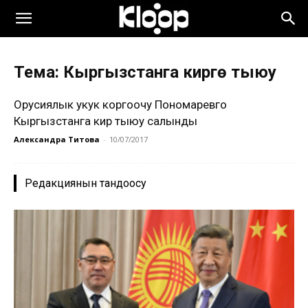
Тема: Кыргызстанга кирүүгө тыюу
Орусиялык укук коргоочу Пономаревго
Кыргызстанга кирүү тыюу салынды
Александра Титова
-
10/07/2017
Редакциянын тандоосу