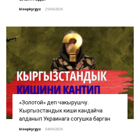
kloopkyrgyz
-
25/06/2026
«Золотой» деп чакырушчу.
Кыргызстандык киши кандайча
алданып Украинага согушка барган
kloopkyrgyz
-
04/06/2026