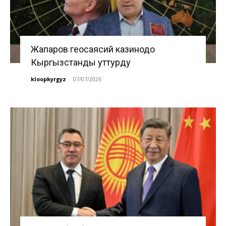
Жапаров геосаясий казинодо
Кыргызстанды уттурду
kloopkyrgyz
-
07/07/2026