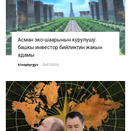
Асман эко-шаарынын курулушу:
башкы инвестор бийликтин жакын
адамы
kloopkyrgyz
-
29/07/2026