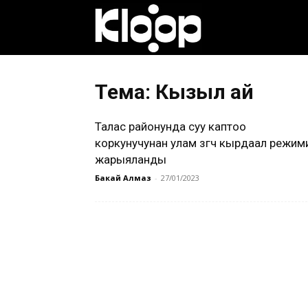
Клооп
кыргызча
Тема: Кызыл ай
Талас районунда суу каптоо
|
коркунучунан улам өзгөчө кырдаал режим
жарыяланды
Бакай Алмаз
-
27/01/2023
Кыргызстан
жаңылыктары