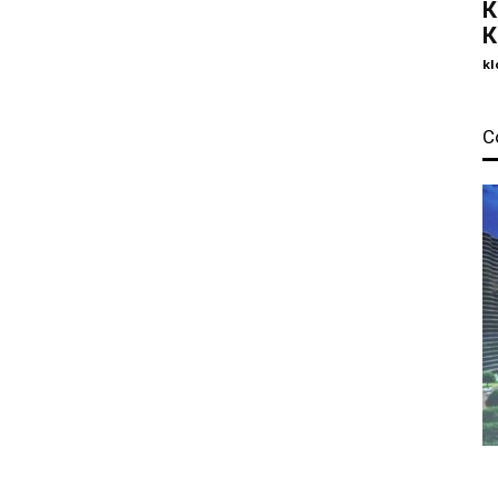
К
К
kl
С