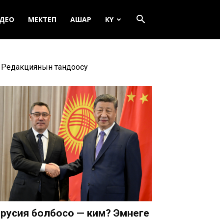
ДЕО
МЕКТЕП
АШАР
KY
Редакциянын тандоосу
русия болбосо — ким? Эмнеге