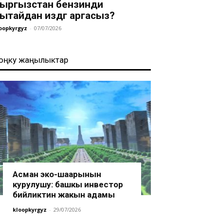
ыргызстан бензинди
ытайдан издөөгө аргасыз?
oopkyrgyz
-
07/07/2026
оңку жаңылыктар
Асман эко-шаарынын
курулушу: башкы инвестор
бийликтин жакын адамы
kloopkyrgyz
-
29/07/2026