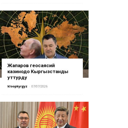
Жапаров геосаясий
казинодо Кыргызстанды
уттурду
kloopkyrgyz
-
07/07/2026