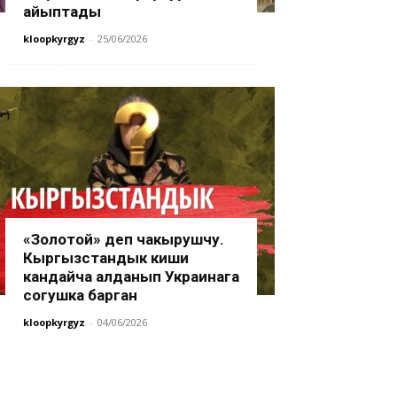
айыптады
kloopkyrgyz
-
25/06/2026
«Золотой» деп чакырушчу.
Кыргызстандык киши
кандайча алданып Украинага
согушка барган
kloopkyrgyz
-
04/06/2026