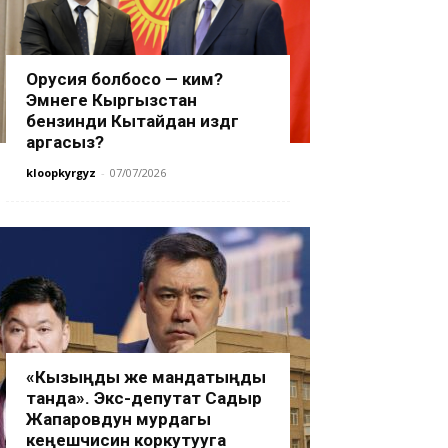
Орусия болбосо — ким?
Эмнеге Кыргызстан
бензинди Кытайдан издөөгө
аргасыз?
kloopkyrgyz
-
07/07/2026
«Кызыңды же мандатыңды
танда». Экс-депутат Садыр
Жапаровдун мурдагы
кеңешчисин коркутууга