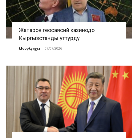
Жапаров геосаясий казинодо
Кыргызстанды уттурду
kloopkyrgyz
-
07/07/2026