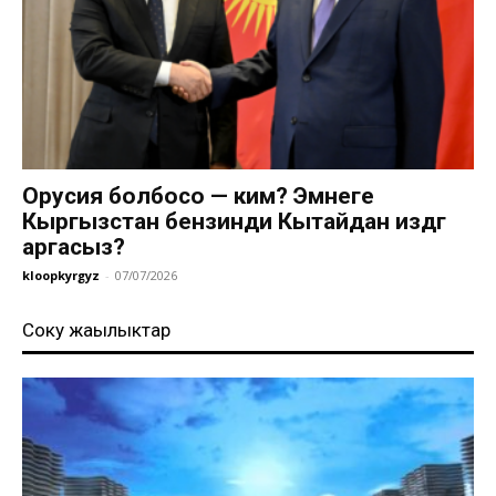
Орусия болбосо — ким? Эмнеге
Кыргызстан бензинди Кытайдан издөөгө
аргасыз?
kloopkyrgyz
-
07/07/2026
Соңку жаңылыктар