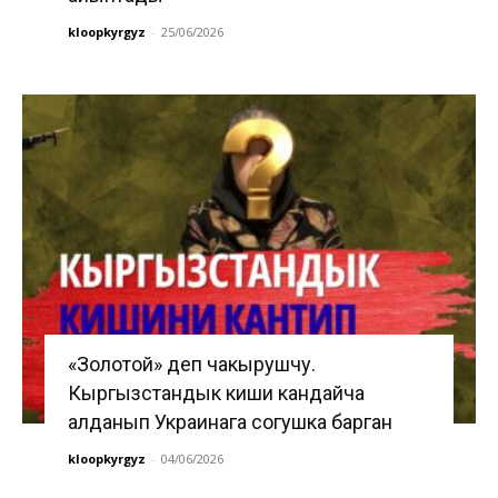
kloopkyrgyz
-
25/06/2026
«Золотой» деп чакырушчу.
Кыргызстандык киши кандайча
алданып Украинага согушка барган
kloopkyrgyz
-
04/06/2026