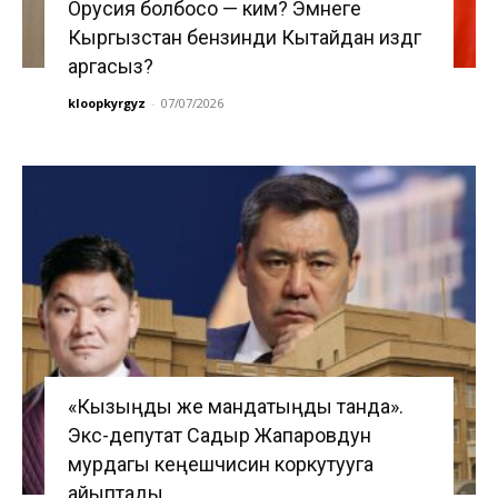
Орусия болбосо — ким? Эмнеге
Кыргызстан бензинди Кытайдан издөөгө
аргасыз?
kloopkyrgyz
-
07/07/2026
«Кызыңды же мандатыңды танда».
Экс-депутат Садыр Жапаровдун
мурдагы кеңешчисин коркутууга
айыптады