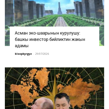
Асман эко-шаарынын курулушу:
башкы инвестор бийликтин жакын
адамы
kloopkyrgyz
-
29/07/2026