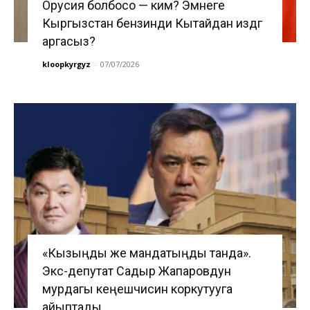
Орусия болбосо — ким? Эмнеге
Кыргызстан бензинди Кытайдан издөөгө
аргасыз?
kloopkyrgyz
-
07/07/2026
«Кызыңды же мандатыңды танда».
Экс-депутат Садыр Жапаровдун
мурдагы кеңешчисин коркутууга
айыптады