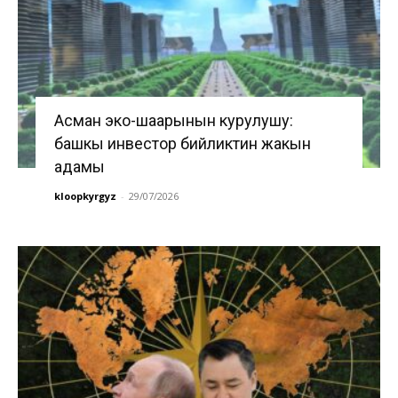
Асман эко-шаарынын курулушу:
башкы инвестор бийликтин жакын
адамы
kloopkyrgyz
-
29/07/2026