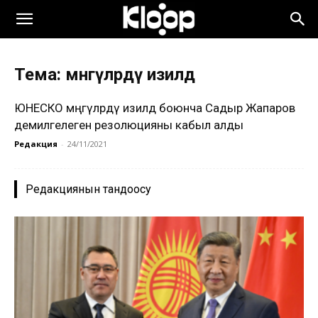
Тема: мөнгүлөрдү изилдөө
ЮНЕСКО мөңгүлөрдү изилдөө боюнча Садыр Жапаров
демилгелеген резолюцияны кабыл алды
Редакция
-
24/11/2021
Редакциянын тандоосу