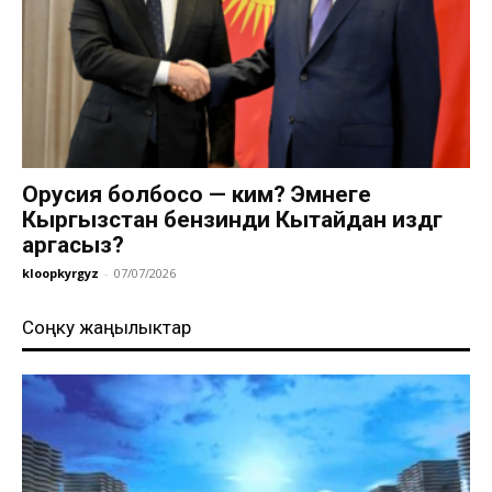
Орусия болбосо — ким? Эмнеге
Кыргызстан бензинди Кытайдан издөөгө
аргасыз?
kloopkyrgyz
-
07/07/2026
Соңку жаңылыктар