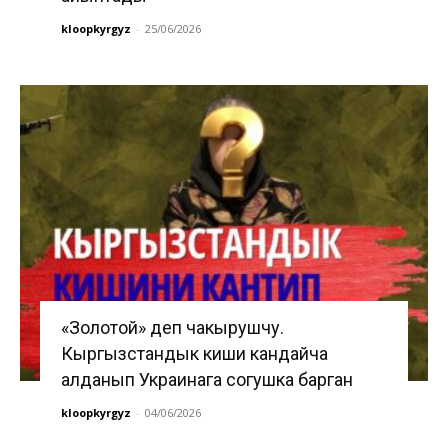
kloopkyrgyz
-
25/06/2026
«Золотой» деп чакырушчу.
Кыргызстандык киши кандайча
алданып Украинага согушка барган
kloopkyrgyz
-
04/06/2026