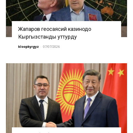
Жапаров геосаясий казинодо
Кыргызстанды уттурду
kloopkyrgyz
-
07/07/2026