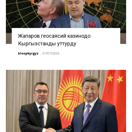
Жапаров геосаясий казинодо
Кыргызстанды уттурду
kloopkyrgyz
-
07/07/2026