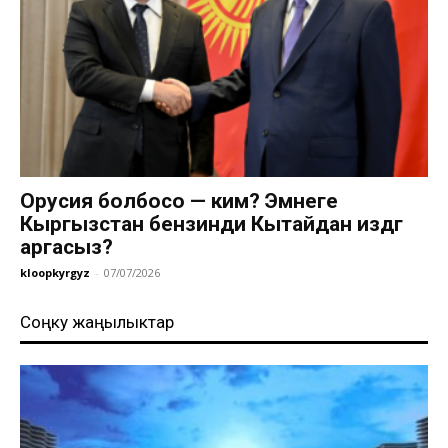
Орусия болбосо — ким? Эмнеге
Кыргызстан бензинди Кытайдан издөөгө
аргасыз?
kloopkyrgyz
-
07/07/2026
Соңку жаңылыктар