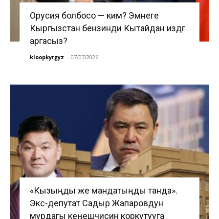
Орусия болбосо — ким? Эмнеге
Кыргызстан бензинди Кытайдан издөөгө
аргасыз?
kloopkyrgyz
-
07/07/2026
«Кызыңды же мандатыңды танда».
Экс-депутат Садыр Жапаровдун
мурдагы кеңешчисин коркутууга