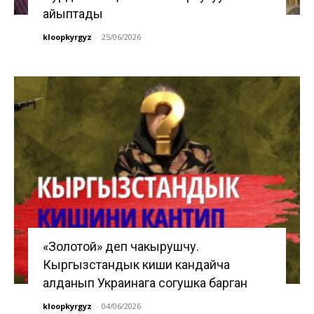
айыптады
kloopkyrgyz
-
25/06/2026
«Золотой» деп чакырушчу.
Кыргызстандык киши кандайча
алданып Украинага согушка барган
kloopkyrgyz
-
04/06/2026