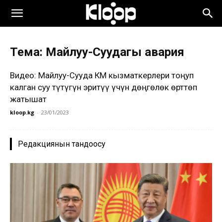
Тема: Майлуу-Суудагы авария
Видео: Майлуу-Сууда ӨКМ кызматкерлери тоңуп
калган суу түтүгүн эритүү үчүн дөңгөлөк өрттөп
жатышат
kloop.kg
-
23/01/2023
Редакциянын тандоосу