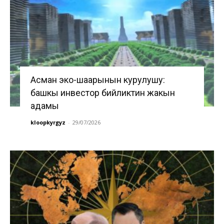
Асман эко-шаарынын курулушу:
башкы инвестор бийликтин жакын
адамы
kloopkyrgyz
-
29/07/2026