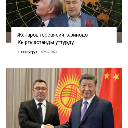
Жапаров геосаясий казинодо
Кыргызстанды уттурду
kloopkyrgyz
-
07/07/2026