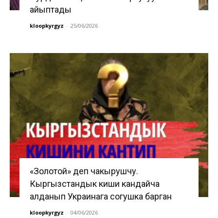
айыптады
kloopkyrgyz
-
25/06/2026
«Золотой» деп чакырушчу.
Кыргызстандык киши кандайча
алданып Украинага согушка барган
kloopkyrgyz
-
04/06/2026