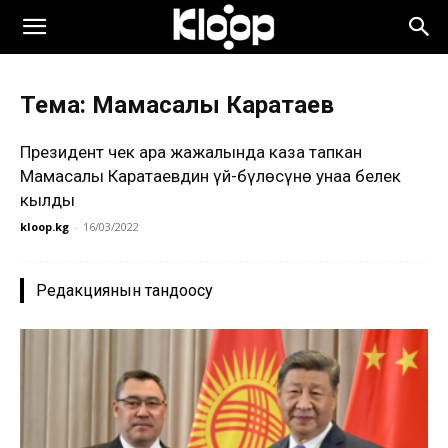
Тема: Мамасалы Каратаев
Президент чек ара жаңжалында каза тапкан
Мамасалы Каратаевдин үй-бүлөсүнө унаа белек
кылды
kloop.kg
-
16/03/2022
Редакциянын тандоосу