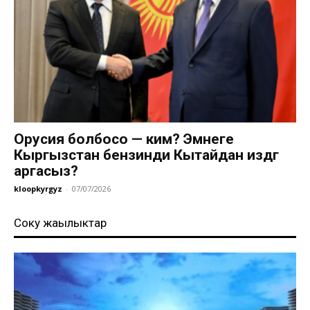
Орусия болбосо — ким? Эмнеге
Кыргызстан бензинди Кытайдан издөөгө
аргасыз?
kloopkyrgyz
-
07/07/2026
Соңку жаңылыктар