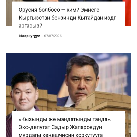
Орусия болбосо — ким? Эмнеге
Кыргызстан бензинди Кытайдан издөөгө
аргасыз?
kloopkyrgyz
-
07/07/2026
«Кызыңды же мандатыңды танда».
Экс-депутат Садыр Жапаровдун
мурдагы кеңешчисин коркутууга