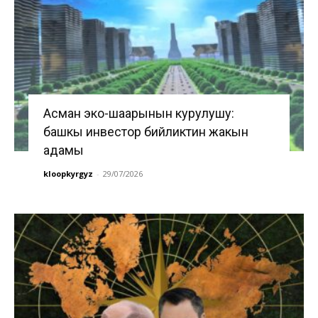
Асман эко-шаарынын курулушу:
башкы инвестор бийликтин жакын
адамы
kloopkyrgyz
-
29/07/2026