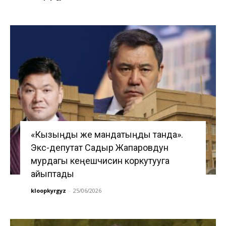
«Кызыңды же мандатыңды танда».
Экс-депутат Садыр Жапаровдун
мурдагы кеңешчисин коркутууга
айыптады
kloopkyrgyz
-
25/06/2026