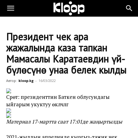
Президент чек ара
жаңжалында каза тапкан
Мамасалы Каратаевдин үй-
бүлөсүнө унаа белек кылды
Автор:
kloop.kg
-
16/03/2022
Сүрөт: президенттин Баткен облусундагы
ыйгарым укуктуу өкүлчүлүгү
Материал 17-мартта саат 17:01де жаңыртылды
2021-жылдын апрелинде кыргыз-тажик чек