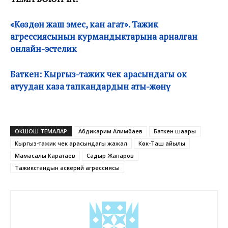
«Көздөн жаш эмес, кан агат». Тажик
агрессиясынын курмандыктарына арналган
онлайн-эстелик
Баткен: Кыргыз-тажик чек арасындагы ок
атуудан каза тапкандардын аты-жөнү
ОКШОШ ТЕМАЛАР
Абдикарим Алимбаев
Баткен шаары
Кыргыз-тажик чек арасындагы жаңжал
Көк-Таш айылы
Мамасалы Каратаев
Садыр Жапаров
Тажикстандын аскерий агрессиясы