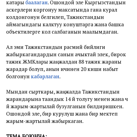
катары
баалаган
. Ошондой эле Кыргызстандын
аскерлери коргонуу максатында гана курал
колдонгонун белгилеп, Тажикстандын
аймагындагы калктуу конуштарга жана башка
объектилерге кол салбаганын маалымдаган.
Ал эми Тажикстандын расмий бийлиги
жабыркагандардын санын ачыктай элек, бирок
тажик ЖМКлары жаңжалдан 88 тажик жараны
жарадар болуп, анын ичинен 20 киши набыт
болгонун
кабарлаган
.
Мындан сырткары, жаңжалда Тажикстандын
жарандарына таандык 14 үй толугу менен жана үч
үй жарым-жартылай бузулганын билдиришкен.
Ошондой эле, бир курулуш жана бир мектеп
жарым-жартылай жабыркаган.
ТЕМА БОЮНЧА: