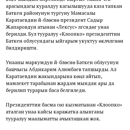
арасындагы куралдуу кагылышууда каза тапкан
Баткен районунун тургуну Мамасалы
Каратаевдин үй-бүлөсүнө президент Садыр
Жапаровдун атынан «Лексус» үлгүсүндөгү унаа
берилди. Бул тууралуу «Клоопко» президенттин
Баткен облусундагы ыйгарым укуктуу өкүлчүлүгүнөн
билдиришти.
Унааны маркумдун үй-бүлөсүнө Баткен облусунун
башчысы Абдикарим Алимбаев тапшырды. Ал
Каратаевдин жакындарына көңүл айтып,
мамлекет тарабынан жардам мындан ары да
берилип турарын баса белгиледи.
Президенттин басма сөз кызматынан «Клоопко»
аталган унаа кайсы каражатка алынганы
тууралуу маалыматты ачыкташкан жок.