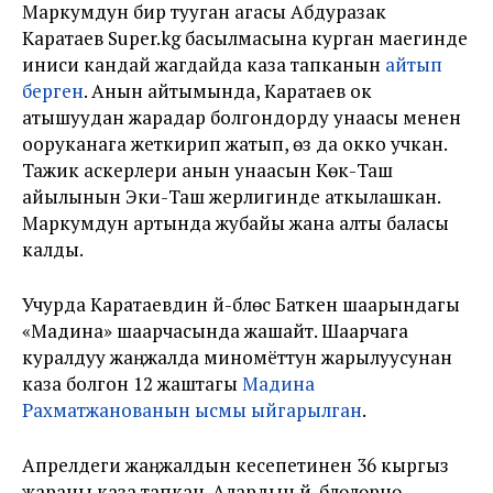
Маркумдун бир тууган агасы Абдуразак
Каратаев Super.kg басылмасына курган маегинде
иниси кандай жагдайда каза тапканын
айтып
берген
. Анын айтымында, Каратаев ок
атышуудан жарадар болгондорду унаасы менен
ооруканага жеткирип жатып, өзү да окко учкан.
Тажик аскерлери анын унаасын Көк-Таш
айылынын Эки-Таш жерлигинде аткылашкан.
Маркумдун артында жубайы жана алты баласы
калды.
Учурда Каратаевдин үй-бүлөсү Баткен шаарындагы
«Мадина» шаарчасында жашайт. Шаарчага
куралдуу жаңжалда миномёттун жарылуусунан
каза болгон 12 жаштагы
Мадина
Рахматжанованын ысмы ыйгарылган
.
Апрелдеги жаңжалдын кесепетинен 36 кыргыз
жараны каза тапкан. Алардын үй-бүлөлөрүнө