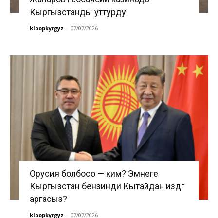
Кыргызстанды уттурду
kloopkyrgyz
-
07/07/2026
Орусия болбосо — ким? Эмнеге
Кыргызстан бензинди Кытайдан издөөгө
аргасыз?
kloopkyrgyz
-
07/07/2026