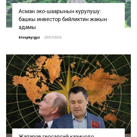
Асман эко-шаарынын курулушу:
башкы инвестор бийликтин жакын
адамы
kloopkyrgyz
-
29/07/2026
Жапаров геосаясий казинодо