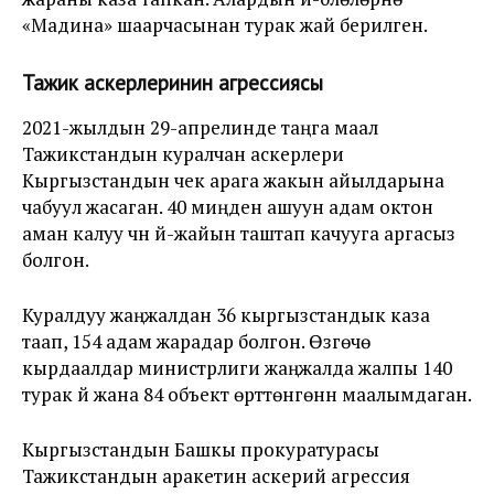
«Мадина» шаарчасынан турак жай берилген.
Тажик аскерлеринин агрессиясы
2021-жылдын 29-апрелинде таңга маал
Тажикстандын куралчан аскерлери
Кыргызстандын чек арага жакын айылдарына
чабуул жасаган. 40 миңден ашуун адам октон
аман калуу үчүн үй-жайын таштап качууга аргасыз
болгон.
Куралдуу жаңжалдан 36 кыргызстандык каза
таап, 154 адам жарадар болгон. Өзгөчө
кырдаалдар министрлиги жаңжалда жалпы 140
турак үй жана 84 объект өрттөнгөнүн маалымдаган.
Кыргызстандын Башкы прокуратурасы
Тажикстандын аракетин аскерий агрессия