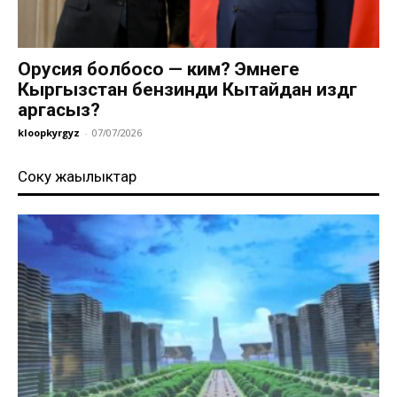
Орусия болбосо — ким? Эмнеге
Кыргызстан бензинди Кытайдан издөөгө
аргасыз?
kloopkyrgyz
-
07/07/2026
Соңку жаңылыктар