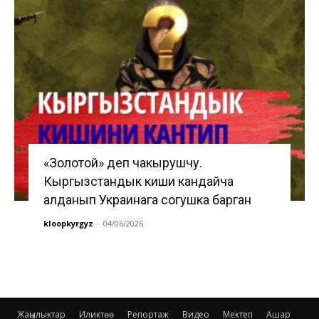
«Золотой» деп чакырушчу.
Кыргызстандык киши кандайча
алданып Украинага согушка барган
kloopkyrgyz
-
04/06/2026
Жаңылыктар
Иликтөө
Репортаж
Видео
Мектеп
Ашар