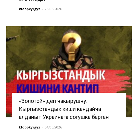
kloopkyrgyz
-
25/06/2026
«Золотой» деп чакырушчу.
Кыргызстандык киши кандайча
алданып Украинага согушка барган
kloopkyrgyz
-
04/06/2026