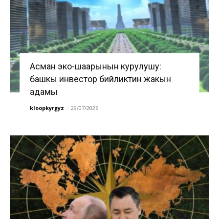
Асман эко-шаарынын курулушу:
башкы инвестор бийликтин жакын
адамы
kloopkyrgyz
-
29/07/2026