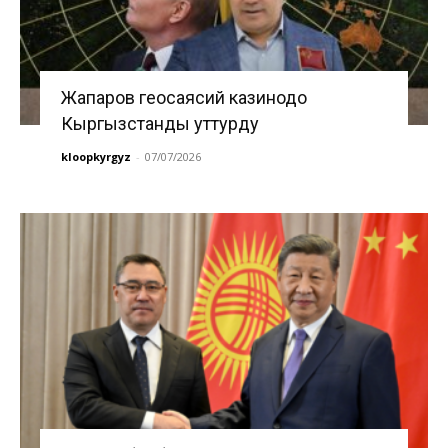
Жапаров геосаясий казинодо
Кыргызстанды уттурду
kloopkyrgyz
-
07/07/2026