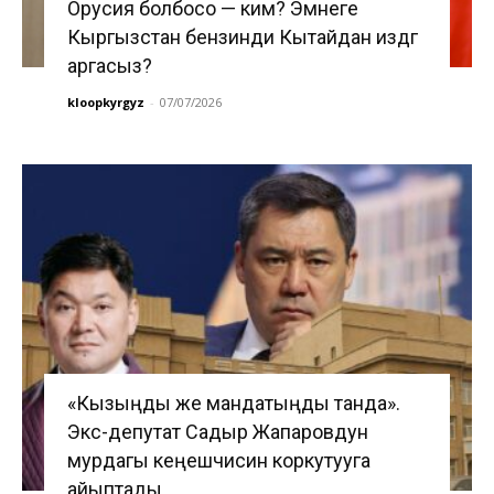
Орусия болбосо — ким? Эмнеге
Кыргызстан бензинди Кытайдан издөөгө
аргасыз?
kloopkyrgyz
-
07/07/2026
«Кызыңды же мандатыңды танда».
Экс-депутат Садыр Жапаровдун
мурдагы кеңешчисин коркутууга
айыптады