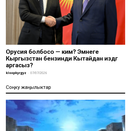
Орусия болбосо — ким? Эмнеге
Кыргызстан бензинди Кытайдан издөөгө
аргасыз?
kloopkyrgyz
-
07/07/2026
Соңку жаңылыктар