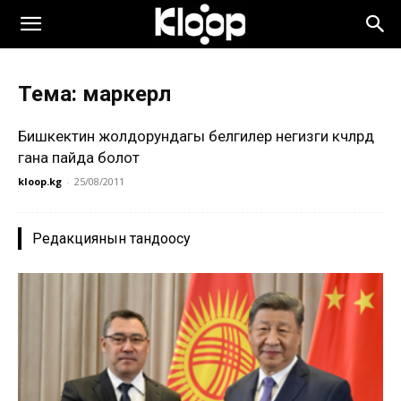
Тема: маркерлөө
Бишкектин жолдорундагы белгилер негизги көчөлөрдө
гана пайда болот
kloop.kg
-
25/08/2011
Редакциянын тандоосу