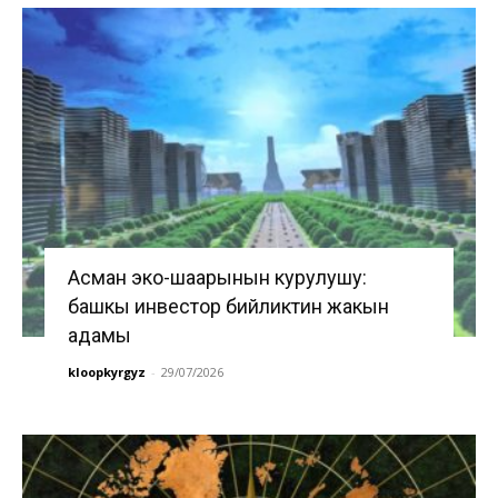
Асман эко-шаарынын курулушу:
башкы инвестор бийликтин жакын
адамы
kloopkyrgyz
-
29/07/2026