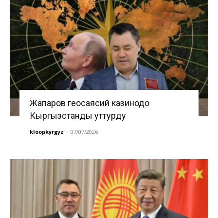
Жапаров геосаясий казинодо
Кыргызстанды уттурду
kloopkyrgyz
-
07/07/2026