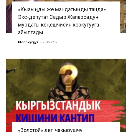
«Кызыңды же мандатыңды танда».
Экс-депутат Садыр Жапаровдун
мурдагы кеңешчисин коркутууга
айыптады
kloopkyrgyz
-
25/06/2026
«Золотой» деп чакырушчу.