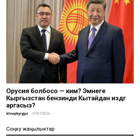
Орусия болбосо — ким? Эмнеге
Кыргызстан бензинди Кытайдан издөөгө
аргасыз?
kloopkyrgyz
-
07/07/2026
Соңку жаңылыктар