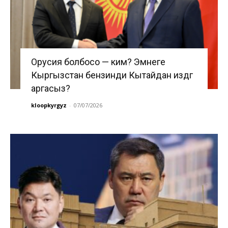
Орусия болбосо — ким? Эмнеге
Кыргызстан бензинди Кытайдан издөөгө
аргасыз?
kloopkyrgyz
-
07/07/2026