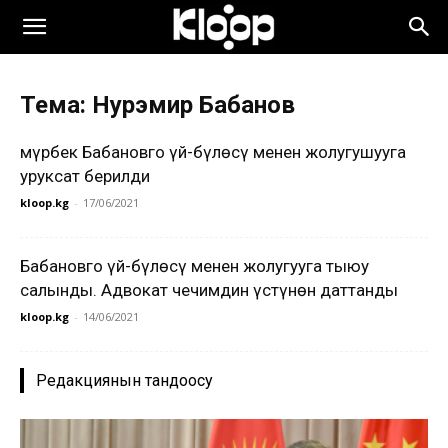
Тема: Нурэмир Бабанов
Өмүрбек Бабановго үй-бүлөсү менен жолугушууга
уруксат берилди
kloop.kg
-
17/06/2021
Бабановго үй-бүлөсү менен жолугууга тыюу
салынды. Адвокат чечимдин үстүнөн даттанды
kloop.kg
-
14/06/2021
Редакциянын тандоосу