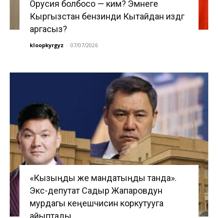
Орусия болбосо — ким? Эмнеге
Кыргызстан бензинди Кытайдан издөөгө
аргасыз?
kloopkyrgyz
-
07/07/2026
«Кызыңды же мандатыңды танда».
Экс-депутат Садыр Жапаровдун
мурдагы кеңешчисин коркутууга
айыптады