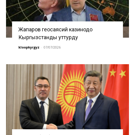
Жапаров геосаясий казинодо
Кыргызстанды уттурду
kloopkyrgyz
-
07/07/2026