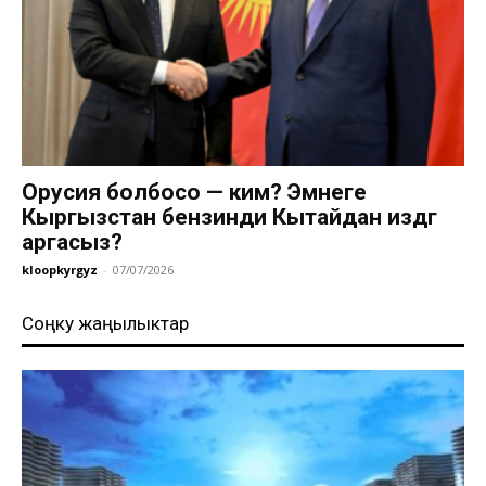
Орусия болбосо — ким? Эмнеге
Кыргызстан бензинди Кытайдан издөөгө
аргасыз?
kloopkyrgyz
-
07/07/2026
Соңку жаңылыктар