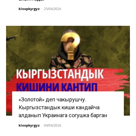
kloopkyrgyz
-
25/06/2026
«Золотой» деп чакырушчу.
Кыргызстандык киши кандайча
алданып Украинага согушка барган
kloopkyrgyz
-
04/06/2026