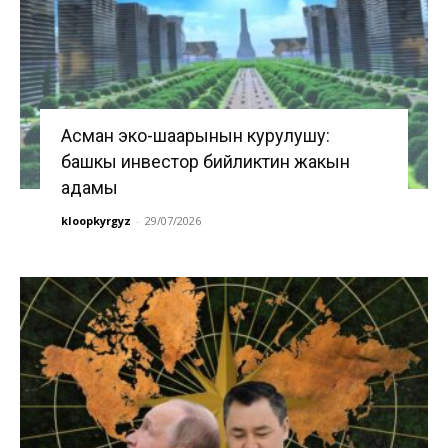
Асман эко-шаарынын курулушу:
башкы инвестор бийликтин жакын
адамы
kloopkyrgyz
-
29/07/2026