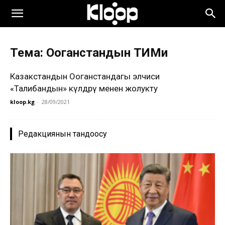
Тема: Ооганстандын ТИМи
Казакстандын Ооганстандагы элчиси
«Талибандын» өкүлдөрү менен жолукту
kloop.kg
-
28/09/2021
Редакциянын тандоосу