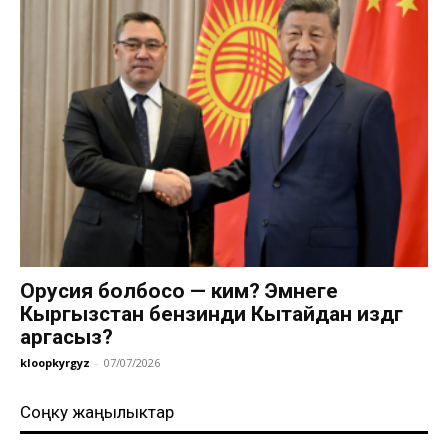
Орусия болбосо — ким? Эмнеге
Кыргызстан бензинди Кытайдан издөөгө
аргасыз?
kloopkyrgyz
-
07/07/2026
Соңку жаңылыктар