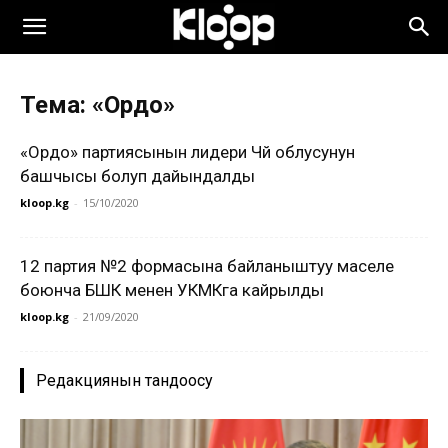
Тема: «Ордо»
«Ордо» партиясынын лидери Чүй облусунун
башчысы болуп дайындалды
kloop.kg
-
15/10/2020
12 партия №2 формасына байланыштуу маселе
боюнча БШК менен УКМКга кайрылды
kloop.kg
-
21/09/2020
Редакциянын тандоосу