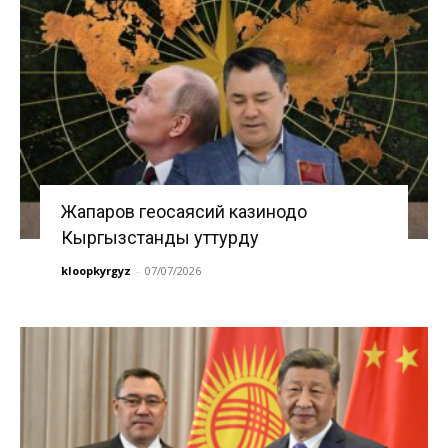
Жапаров геосаясий казинодо
Кыргызстанды уттурду
kloopkyrgyz
-
07/07/2026