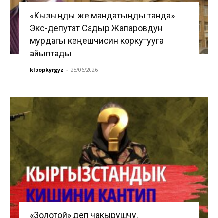
«Кызыңды же мандатыңды танда».
Экс-депутат Садыр Жапаровдун
мурдагы кеңешчисин коркутууга
айыптады
kloopkyrgyz
-
25/06/2026
«Золотой» деп чакырушчу.