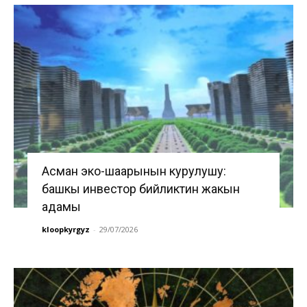
Асман эко-шаарынын курулушу:
башкы инвестор бийликтин жакын
адамы
kloopkyrgyz
-
29/07/2026