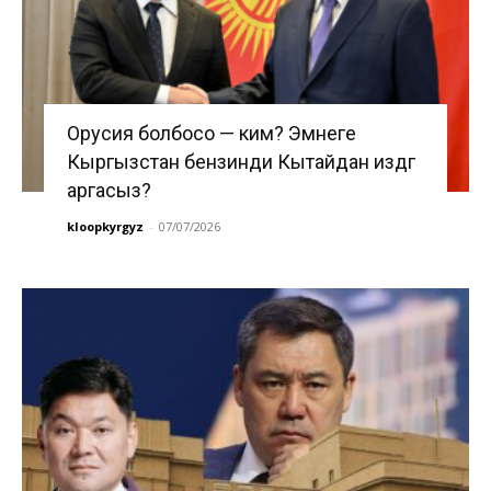
Орусия болбосо — ким? Эмнеге
Кыргызстан бензинди Кытайдан издөөгө
аргасыз?
kloopkyrgyz
-
07/07/2026