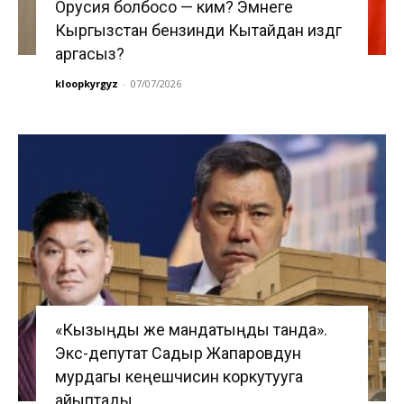
Орусия болбосо — ким? Эмнеге
Кыргызстан бензинди Кытайдан издөөгө
аргасыз?
kloopkyrgyz
-
07/07/2026
«Кызыңды же мандатыңды танда».
Экс-депутат Садыр Жапаровдун
мурдагы кеңешчисин коркутууга
айыптады