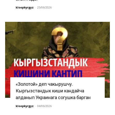
kloopkyrgyz
-
25/06/2026
«Золотой» деп чакырушчу.
Кыргызстандык киши кандайча
алданып Украинага согушка барган
kloopkyrgyz
-
04/06/2026