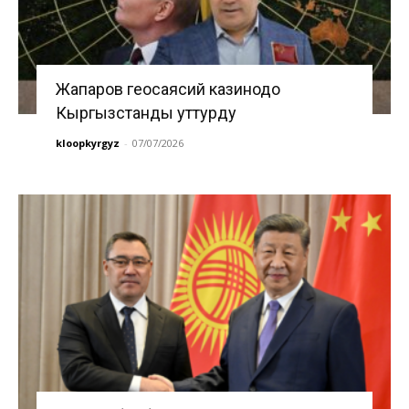
Жапаров геосаясий казинодо
Кыргызстанды уттурду
kloopkyrgyz
-
07/07/2026