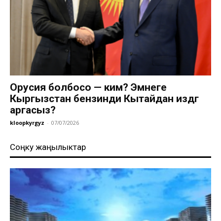
Орусия болбосо — ким? Эмнеге
Кыргызстан бензинди Кытайдан издөөгө
аргасыз?
kloopkyrgyz
-
07/07/2026
Соңку жаңылыктар