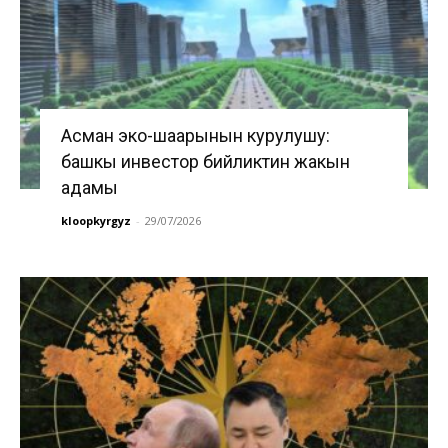
Асман эко-шаарынын курулушу:
башкы инвестор бийликтин жакын
адамы
kloopkyrgyz
-
29/07/2026