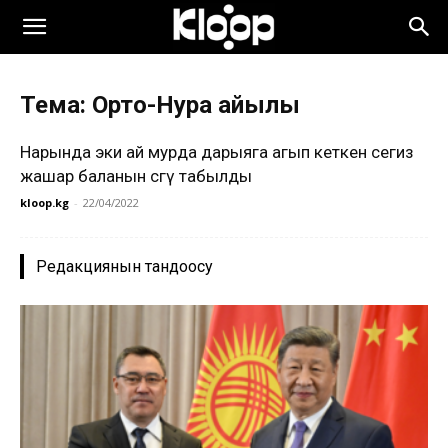
Тема: Орто-Нура айылы
Нарында эки ай мурда дарыяга агып кеткен сегиз
жашар баланын сөөгү табылды
kloop.kg
-
22/04/2022
Редакциянын тандоосу