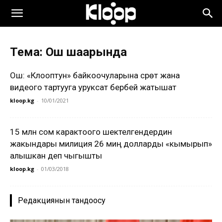
Тема: Ош шаарында
Ош: «Клооптун» байкоочуларына сүрөт жана
видеого тартууга уруксат бербей жатышат
kloop.kg
-
10/01/2021
15 млн сом карактоого шектелгендердин
жакындары милиция 26 миң долларды «кымырып»
алышкан деп чыгышты
kloop.kg
-
01/03/2018
Редакциянын тандоосу