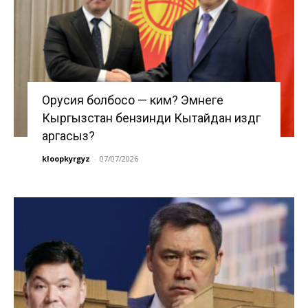
Орусия болбосо — ким? Эмнеге
Кыргызстан бензинди Кытайдан издөөгө
аргасыз?
kloopkyrgyz
-
07/07/2026