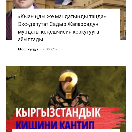
«Кызыңды же мандатыңды танда».
Экс-депутат Садыр Жапаровдун
мурдагы кеңешчисин коркутууга
айыптады
kloopkyrgyz
-
25/06/2026