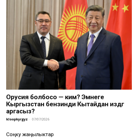
Орусия болбосо — ким? Эмнеге
Кыргызстан бензинди Кытайдан издөөгө
аргасыз?
kloopkyrgyz
-
07/07/2026
Соңку жаңылыктар