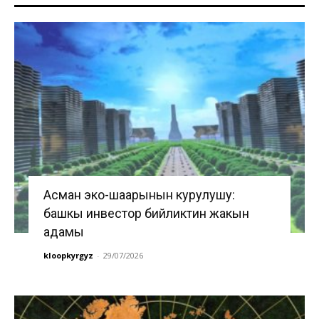
Асман эко-шаарынын курулушу:
башкы инвестор бийликтин жакын
адамы
kloopkyrgyz
-
29/07/2026