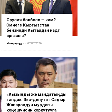
Орусия болбосо — ким?
Эмнеге Кыргызстан
бензинди Кытайдан издөөгө
аргасыз?
kloopkyrgyz
-
07/07/2026
«Кызыңды же мандатыңды
танда». Экс-депутат Садыр
Жапаровдун мурдагы
кеңешчисин коркутууга