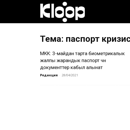
Клооп
кыргызча
Тема: паспорт кризи
МКК: 3-майдан тарта биометрикалык
|
жалпы жарандык паспорт үчүн
документтер кабыл алынат
Редакция
-
28/04/2021
Кыргызстан
жаңылыктары