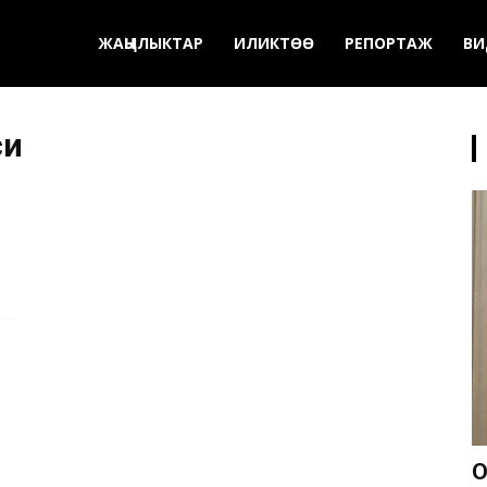
ЖАҢЫЛЫКТАР
ИЛИКТӨӨ
РЕПОРТАЖ
ВИ
си
О