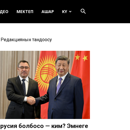
ДЕО
МЕКТЕП
АШАР
KY
Редакциянын тандоосу
русия болбосо — ким? Эмнеге