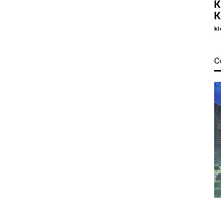
К
К
kl
С