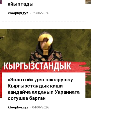
айыптады
kloopkyrgyz
-
25/06/2026
«Золотой» деп чакырушчу.
Кыргызстандык киши
кандайча алданып Украинага
согушка барган
kloopkyrgyz
-
04/06/2026