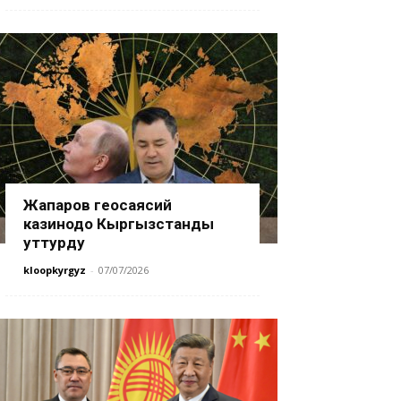
Жапаров геосаясий
казинодо Кыргызстанды
уттурду
kloopkyrgyz
-
07/07/2026