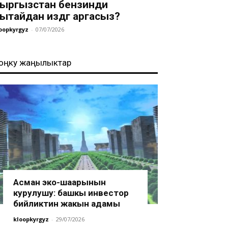
ыргызстан бензинди
ытайдан издөөгө аргасыз?
oopkyrgyz
-
07/07/2026
оңку жаңылыктар
Асман эко-шаарынын
курулушу: башкы инвестор
бийликтин жакын адамы
kloopkyrgyz
-
29/07/2026