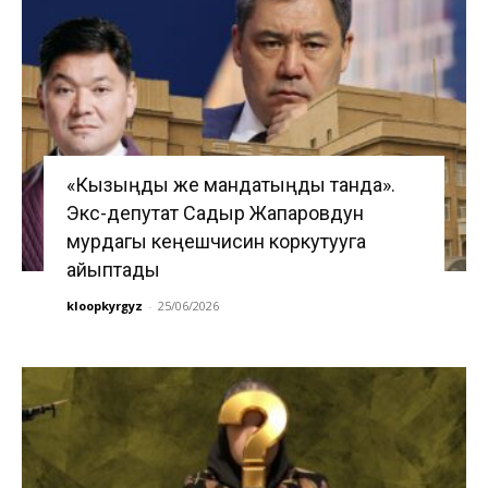
«Кызыңды же мандатыңды танда».
Экс-депутат Садыр Жапаровдун
мурдагы кеңешчисин коркутууга
айыптады
kloopkyrgyz
-
25/06/2026