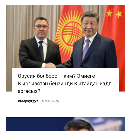
Орусия болбосо — ким? Эмнеге
Кыргызстан бензинди Кытайдан издөөгө
аргасыз?
kloopkyrgyz
-
07/07/2026