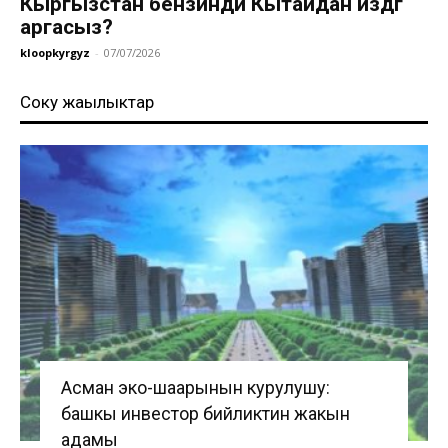
Кыргызстан бензинди Кытайдан издөөгө
аргасыз?
kloopkyrgyz
-
07/07/2026
Соңку жаңылыктар
Асман эко-шаарынын курулушу:
башкы инвестор бийликтин жакын
адамы