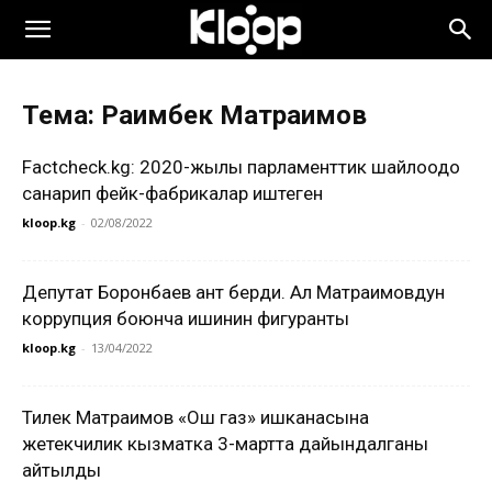
Тема: Раимбек Матраимов
Factcheck.kg: 2020-жылы парламенттик шайлоодо
санарип фейк-фабрикалар иштеген
kloop.kg
-
02/08/2022
Депутат Боронбаев ант берди. Ал Матраимовдун
коррупция боюнча ишинин фигуранты
kloop.kg
-
13/04/2022
Тилек Матраимов «Ош газ» ишканасына
жетекчилик кызматка 3-мартта дайындалганы
айтылды