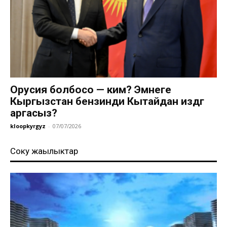
Орусия болбосо — ким? Эмнеге
Кыргызстан бензинди Кытайдан издөөгө
аргасыз?
kloopkyrgyz
-
07/07/2026
Соңку жаңылыктар