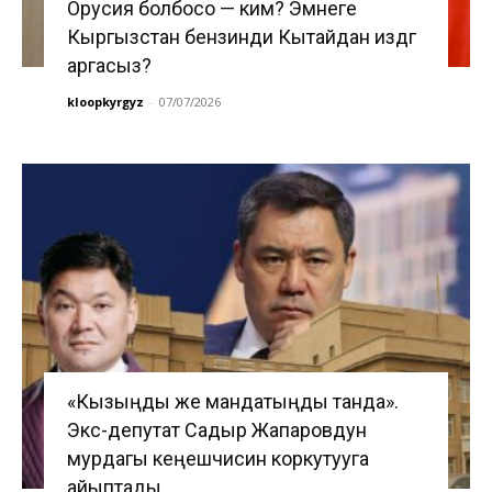
Орусия болбосо — ким? Эмнеге
Кыргызстан бензинди Кытайдан издөөгө
аргасыз?
kloopkyrgyz
-
07/07/2026
«Кызыңды же мандатыңды танда».
Экс-депутат Садыр Жапаровдун
мурдагы кеңешчисин коркутууга
айыптады