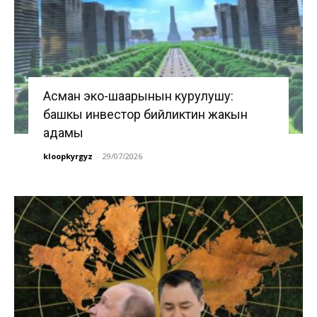
Асман эко-шаарынын курулушу:
башкы инвестор бийликтин жакын
адамы
kloopkyrgyz
-
29/07/2026