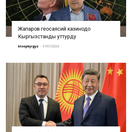
Жапаров геосаясий казинодо
Кыргызстанды уттурду
kloopkyrgyz
-
07/07/2026