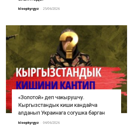
kloopkyrgyz
-
25/06/2026
«Золотой» деп чакырушчу.
Кыргызстандык киши кандайча
алданып Украинага согушка барган
kloopkyrgyz
-
04/06/2026