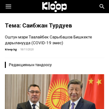
Тема: Саибжан Турдуев
Оштун мэри Таалайбек Сарыбашов Бишкекте
дарыланууда (COVID-19 эмес)
kloop.kg
-
18/11/2020
Редакциянын тандоосу