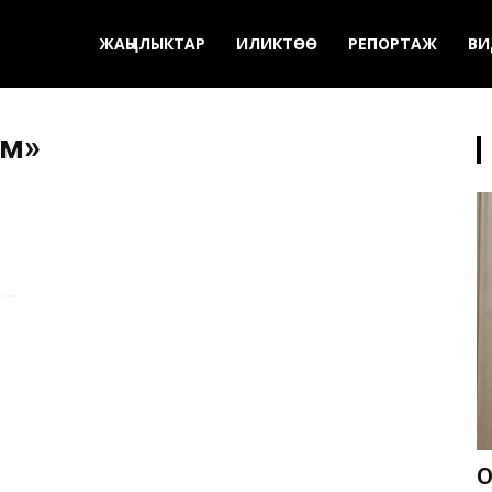
ЖАҢЫЛЫКТАР
ИЛИКТӨӨ
РЕПОРТАЖ
ВИ
ам»
О