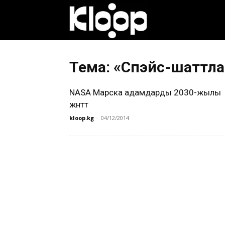
Клооп
кыргызча
Тема: «Спэйс-шаттл
NASA Марска адамдарды 2030-жылы
|
жөнөтөт
kloop.kg
-
04/12/2014
Кыргызстан
жаңылыктары