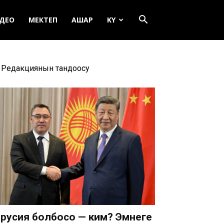
ДЕО
МЕКТЕП
АШАР
KY
Редакциянын тандоосу
русия болбосо — ким? Эмнеге