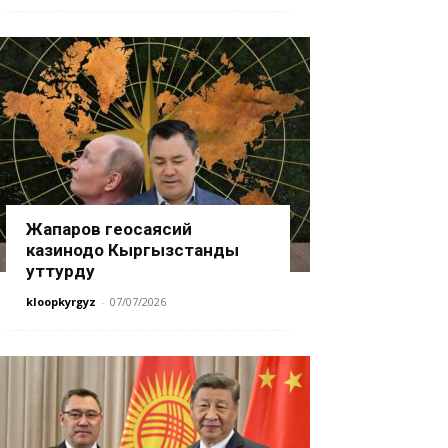
Жапаров геосаясий
казинодо Кыргызстанды
уттурду
kloopkyrgyz
-
07/07/2026