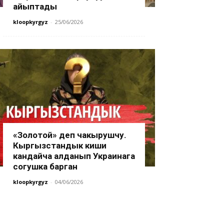
айыптады
kloopkyrgyz
-
25/06/2026
«Золотой» деп чакырушчу.
Кыргызстандык киши
кандайча алданып Украинага
согушка барган
kloopkyrgyz
-
04/06/2026