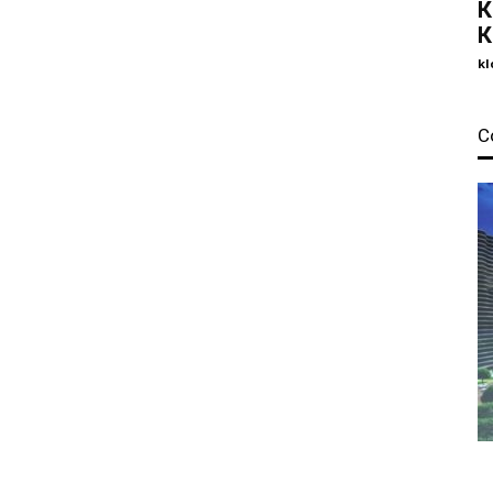
К
К
kl
С