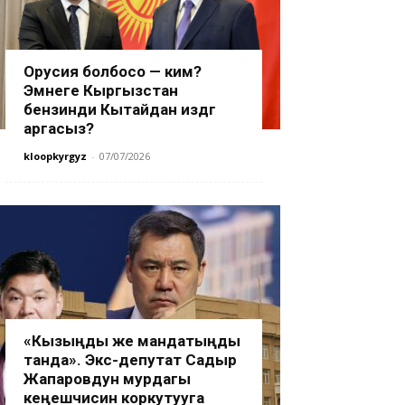
Орусия болбосо — ким?
Эмнеге Кыргызстан
бензинди Кытайдан издөөгө
аргасыз?
kloopkyrgyz
-
07/07/2026
«Кызыңды же мандатыңды
танда». Экс-депутат Садыр
Жапаровдун мурдагы
кеңешчисин коркутууга