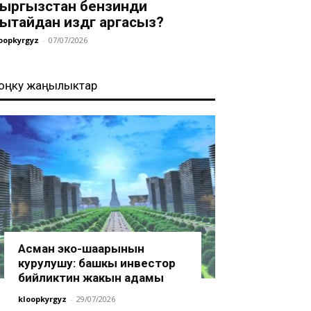
ыргызстан бензинди
ытайдан издөөгө аргасыз?
oopkyrgyz
-
07/07/2026
оңку жаңылыктар
Асман эко-шаарынын
курулушу: башкы инвестор
бийликтин жакын адамы
kloopkyrgyz
-
29/07/2026