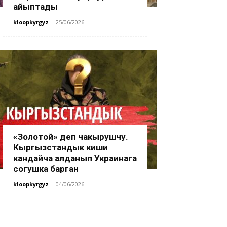
айыптады
kloopkyrgyz
-
25/06/2026
«Золотой» деп чакырушчу.
Кыргызстандык киши
кандайча алданып Украинага
согушка барган
kloopkyrgyz
-
04/06/2026