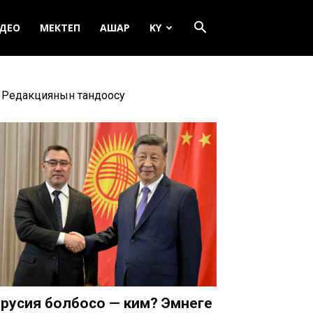
ДЕО
МЕКТЕП
АШАР
KY
Редакциянын тандоосу
русия болбосо — ким? Эмнеге