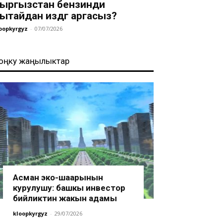
ыргызстан бензинди
ытайдан издөөгө аргасыз?
oopkyrgyz
-
07/07/2026
оңку жаңылыктар
Асман эко-шаарынын
курулушу: башкы инвестор
бийликтин жакын адамы
kloopkyrgyz
-
29/07/2026