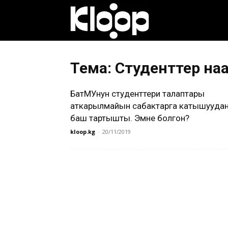
Клооп
кыргызча
Тема: Студенттер на
БатМУнун студенттери талаптары
|
аткарылмайын сабактарга катышууда
баш тартышты. Эмне болгон?
kloop.kg
-
20/11/2019
Кыргызстан
жаңылыктары