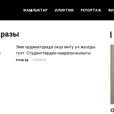
ЖАҢЫЛЫКТАР
ИЛИКТӨӨ
РЕПОРТАЖ
ВИ
аразы
Эми ординатурада окуу мөөнөтү үч жылды
н
түзөт. Студенттердин нааразычылыгы
kloop.kg
-
11/05/2018
О