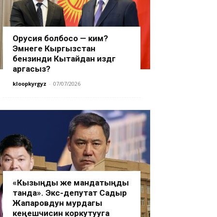
Орусия болбосо — ким?
Эмнеге Кыргызстан
бензинди Кытайдан издөөгө
аргасыз?
kloopkyrgyz
-
07/07/2026
«Кызыңды же мандатыңды
танда». Экс-депутат Садыр
Жапаровдун мурдагы
кеңешчисин коркутууга