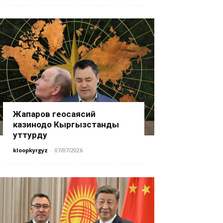
Жапаров геосаясий
казинодо Кыргызстанды
уттурду
kloopkyrgyz
-
07/07/2026