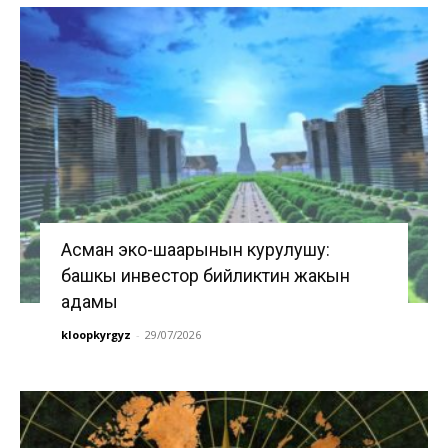
Асман эко-шаарынын курулушу:
башкы инвестор бийликтин жакын
адамы
kloopkyrgyz
-
29/07/2026