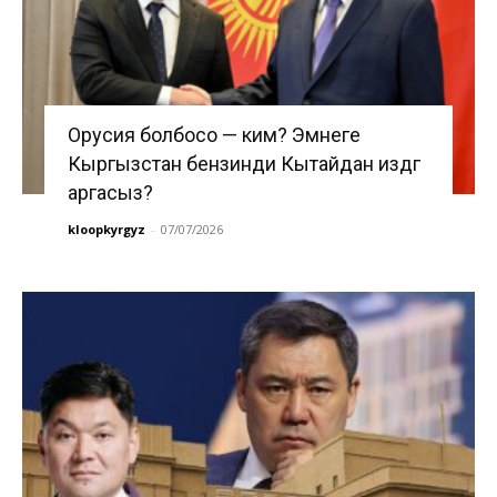
Орусия болбосо — ким? Эмнеге
Кыргызстан бензинди Кытайдан издөөгө
аргасыз?
kloopkyrgyz
-
07/07/2026