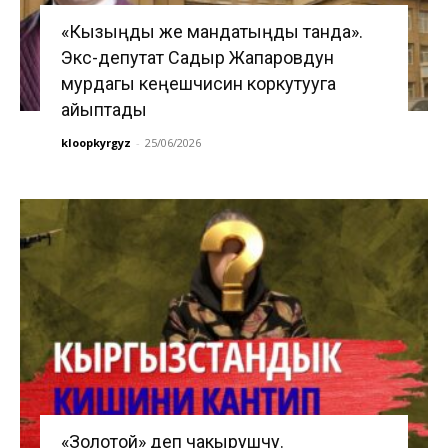
«Кызыңды же мандатыңды танда».
Экс-депутат Садыр Жапаровдун
мурдагы кеңешчисин коркутууга
айыптады
kloopkyrgyz
-
25/06/2026
«Золотой» деп чакырушчу.