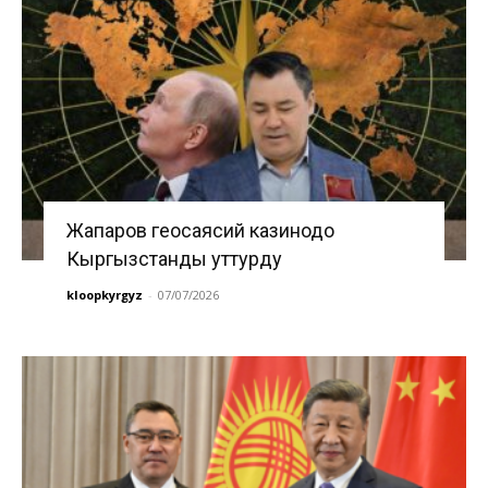
Жапаров геосаясий казинодо
Кыргызстанды уттурду
kloopkyrgyz
-
07/07/2026