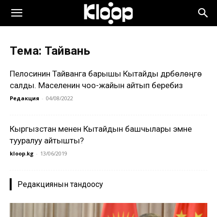
Тема: Тайвань
Пелосинин Тайванга барышы Кытайды дүрбөлөңгө
салды. Маселенин чоо-жайын айтып беребиз
Редакция
-
04/08/2022
Кыргызстан менен Кытайдын башчылары эмне
тууралуу айтышты?
kloop.kg
-
13/06/2019
Редакциянын тандоосу