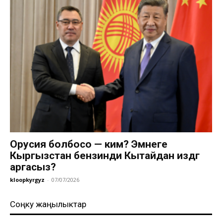
Орусия болбосо — ким? Эмнеге
Кыргызстан бензинди Кытайдан издөөгө
аргасыз?
kloopkyrgyz
-
07/07/2026
Соңку жаңылыктар