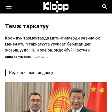
Тема: таркатуу
Коомдук тармактарда митингчилерди резина ок
менен атып таркатууга уруксат берилди деп
жазышууда. Чын эле ошондойбу? Фактчек
Анна Капушенко
-
30/04/2019
Редакциянын тандоосу