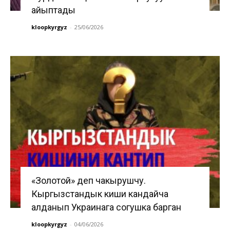
айыптады
kloopkyrgyz
-
25/06/2026
«Золотой» деп чакырушчу.
Кыргызстандык киши кандайча
алданып Украинага согушка барган
kloopkyrgyz
-
04/06/2026