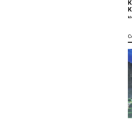
К
К
kl
С