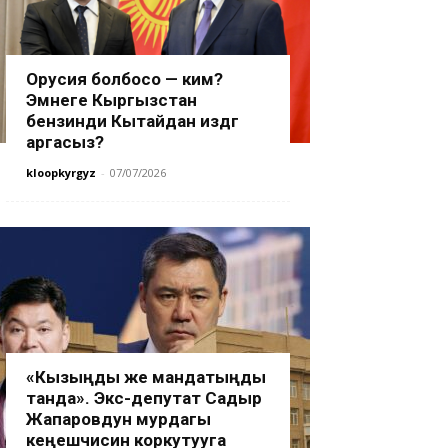
Орусия болбосо — ким?
Эмнеге Кыргызстан
бензинди Кытайдан издөөгө
аргасыз?
kloopkyrgyz
-
07/07/2026
«Кызыңды же мандатыңды
танда». Экс-депутат Садыр
Жапаровдун мурдагы
кеңешчисин коркутууга