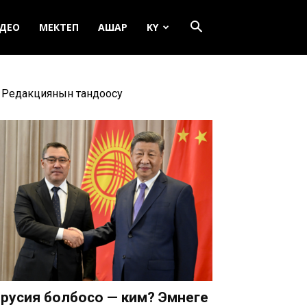
ДЕО
МЕКТЕП
АШАР
KY
Редакциянын тандоосу
русия болбосо — ким? Эмнеге