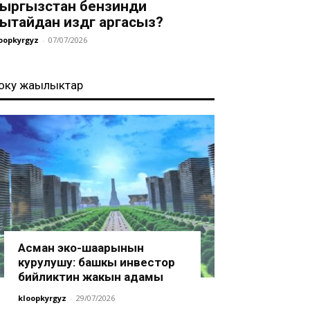
ыргызстан бензинди
ытайдан издөөгө аргасыз?
oopkyrgyz
-
07/07/2026
оңку жаңылыктар
Асман эко-шаарынын
курулушу: башкы инвестор
бийликтин жакын адамы
kloopkyrgyz
-
29/07/2026