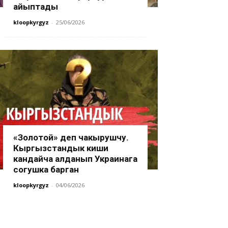
айыптады
kloopkyrgyz
-
25/06/2026
«Золотой» деп чакырушчу.
Кыргызстандык киши
кандайча алданып Украинага
согушка барган
kloopkyrgyz
-
04/06/2026