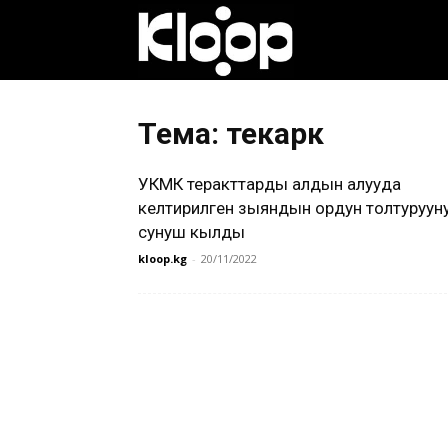
Клооп
кыргызча
Тема: текарк
УКМК теракттарды алдын алууда
|
келтирилген зыяндын ордун толтуруун
сунуш кылды
kloop.kg
-
20/11/2022
Кыргызстан
жаңылыктары