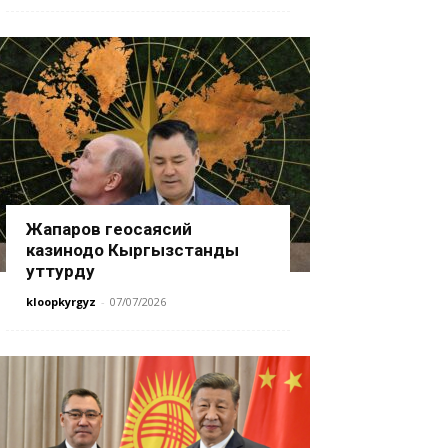
Жапаров геосаясий
казинодо Кыргызстанды
уттурду
kloopkyrgyz
-
07/07/2026