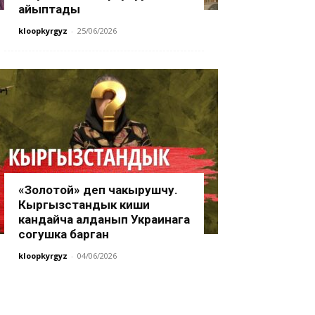
айыптады
kloopkyrgyz
-
25/06/2026
«Золотой» деп чакырушчу.
Кыргызстандык киши
кандайча алданып Украинага
согушка барган
kloopkyrgyz
-
04/06/2026