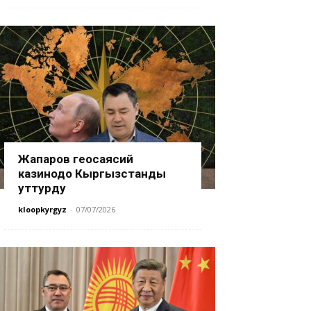
Жапаров геосаясий
казинодо Кыргызстанды
уттурду
kloopkyrgyz
-
07/07/2026