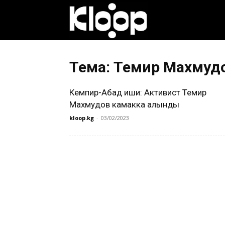
Клооп
кыргызча
Тема: Темир Махмуд
Кемпир-Абад иши: Активист Темир
|
Махмудов камакка алынды
kloop.kg
-
03/02/2023
Кыргызстан
жаңылыктары