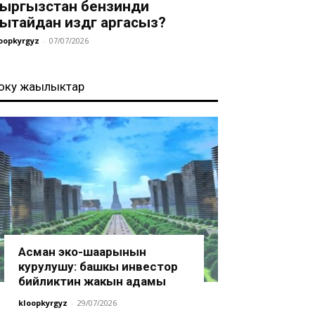
ыргызстан бензинди
ытайдан издөөгө аргасыз?
oopkyrgyz
-
07/07/2026
оңку жаңылыктар
Асман эко-шаарынын
курулушу: башкы инвестор
бийликтин жакын адамы
kloopkyrgyz
-
29/07/2026