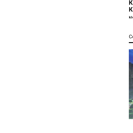
К
К
kl
С