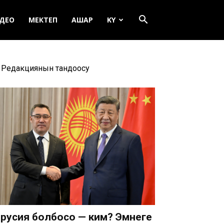
ДЕО
МЕКТЕП
АШАР
KY
Редакциянын тандоосу
русия болбосо — ким? Эмнеге