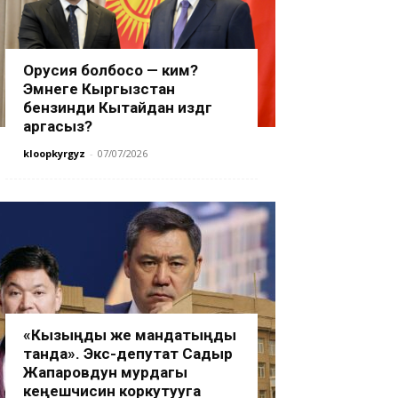
Орусия болбосо — ким?
Эмнеге Кыргызстан
бензинди Кытайдан издөөгө
аргасыз?
kloopkyrgyz
-
07/07/2026
«Кызыңды же мандатыңды
танда». Экс-депутат Садыр
Жапаровдун мурдагы
кеңешчисин коркутууга