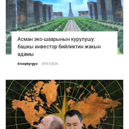
Асман эко-шаарынын курулушу:
башкы инвестор бийликтин жакын
адамы
kloopkyrgyz
-
29/07/2026