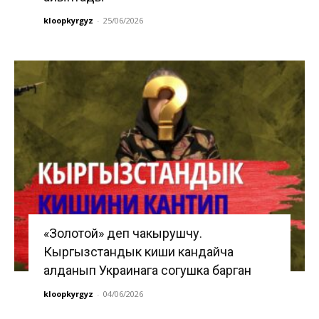
kloopkyrgyz
-
25/06/2026
«Золотой» деп чакырушчу.
Кыргызстандык киши кандайча
алданып Украинага согушка барган
kloopkyrgyz
-
04/06/2026