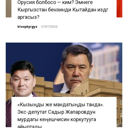
Орусия болбосо — ким? Эмнеге
Кыргызстан бензинди Кытайдан издөөгө
аргасыз?
kloopkyrgyz
-
07/07/2026
«Кызыңды же мандатыңды танда».
Экс-депутат Садыр Жапаровдун
мурдагы кеңешчисин коркутууга
айыптады