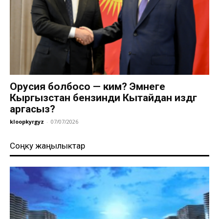
Орусия болбосо — ким? Эмнеге
Кыргызстан бензинди Кытайдан издөөгө
аргасыз?
kloopkyrgyz
-
07/07/2026
Соңку жаңылыктар