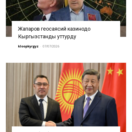
Жапаров геосаясий казинодо
Кыргызстанды уттурду
kloopkyrgyz
-
07/07/2026