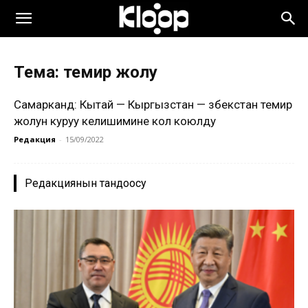
Тема: темир жолу
Самарканд: Кытай — Кыргызстан — Өзбекстан темир
жолун куруу келишимине кол коюлду
Редакция
-
15/09/2022
Редакциянын тандоосу