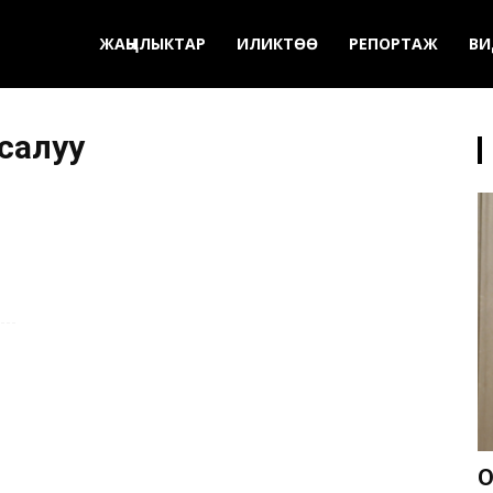
ЖАҢЫЛЫКТАР
ИЛИКТӨӨ
РЕПОРТАЖ
ВИ
салуу
О