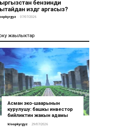
ыргызстан бензинди
ытайдан издөөгө аргасыз?
oopkyrgyz
-
07/07/2026
оңку жаңылыктар
Асман эко-шаарынын
курулушу: башкы инвестор
бийликтин жакын адамы
kloopkyrgyz
-
29/07/2026