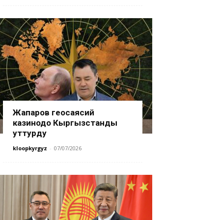
Жапаров геосаясий
казинодо Кыргызстанды
уттурду
kloopkyrgyz
-
07/07/2026