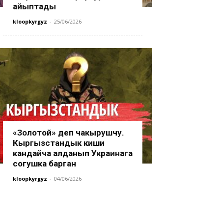
айыптады
kloopkyrgyz
-
25/06/2026
«Золотой» деп чакырушчу.
Кыргызстандык киши
кандайча алданып Украинага
согушка барган
kloopkyrgyz
-
04/06/2026