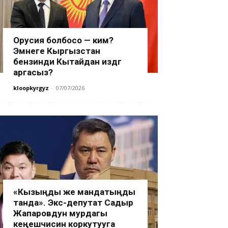
Орусия болбосо — ким?
Эмнеге Кыргызстан
бензинди Кытайдан издөөгө
аргасыз?
kloopkyrgyz
-
07/07/2026
«Кызыңды же мандатыңды
танда». Экс-депутат Садыр
Жапаровдун мурдагы
кеңешчисин коркутууга