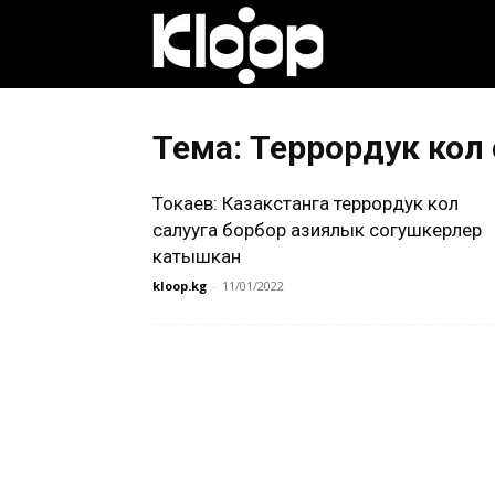
Клооп
кыргызча
Тема: Террордук кол 
Токаев: Казакстанга террордук кол
|
салууга борбор азиялык согушкерлер
катышкан
kloop.kg
-
11/01/2022
Кыргызстан
жаңылыктары