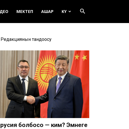
ДЕО
МЕКТЕП
АШАР
KY
Редакциянын тандоосу
русия болбосо — ким? Эмнеге