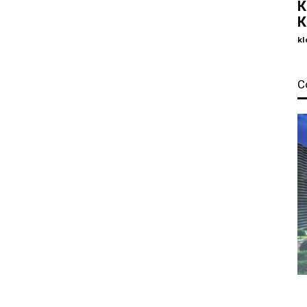
К
К
kl
С