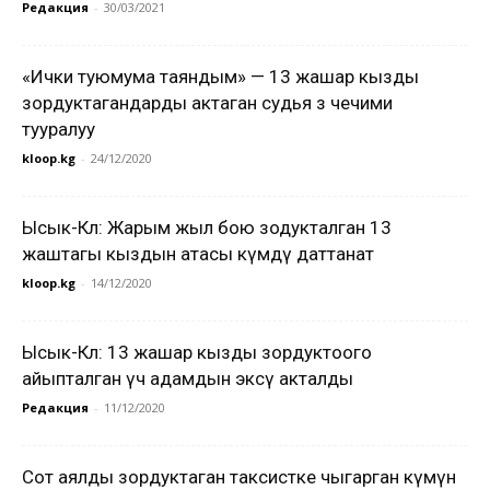
Редакция
-
30/03/2021
«Ички туюмума таяндым» — 13 жашар кызды
зордуктагандарды актаган судья өз чечими
тууралуу
kloop.kg
-
24/12/2020
Ысык-Көл: Жарым жыл бою зодукталган 13
жаштагы кыздын атасы өкүмдү даттанат
kloop.kg
-
14/12/2020
Ысык-Көл: 13 жашар кызды зордуктоого
айыпталган үч адамдын экөөсү акталды
Редакция
-
11/12/2020
Сот аялды зордуктаган таксистке чыгарган өкүмүн