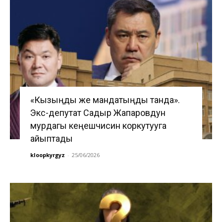
«Кызыңды же мандатыңды танда».
Экс-депутат Садыр Жапаровдун
мурдагы кеңешчисин коркутууга
айыптады
kloopkyrgyz
-
25/06/2026