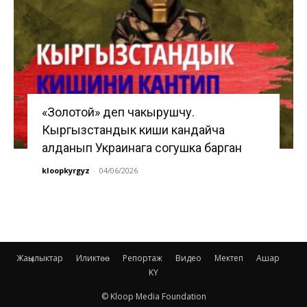
«Золотой» деп чакырушчу.
Кыргызстандык киши кандайча
алданып Украинага согушка барган
kloopkyrgyz
-
04/06/2026
Жаңылыктар
Иликтөө
Репортаж
Видео
Мектеп
Ашар
KY
© Kloop Media Foundation