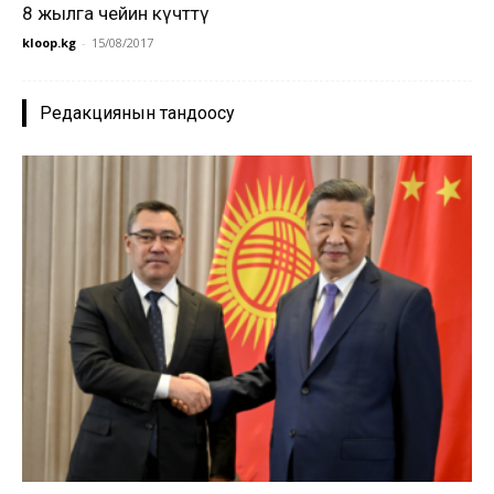
8 жылга чейин күчөттү
kloop.kg
-
15/08/2017
Редакциянын тандоосу