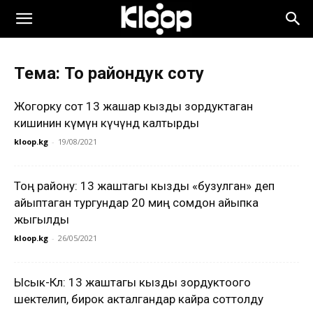
Тема: Тоң райондук соту
Жогорку сот 13 жашар кызды зордуктаган
кишинин өкүмүн күчүндө калтырды
kloop.kg
-
19/08/2021
Тоң району: 13 жаштагы кызды «бузулган» деп
айыптаган тургундар 20 миң сомдон айыпка
жыгылды
kloop.kg
-
26/05/2021
Ысык-Көл: 13 жаштагы кызды зордуктоого
шектелип, бирок акталгандар кайра соттолду