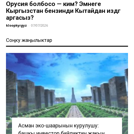
Орусия болбосо — ким? Эмнеге
Кыргызстан бензинди Кытайдан издөөгө
аргасыз?
kloopkyrgyz
-
07/07/2026
Соңку жаңылыктар
Асман эко-шаарынын курулушу:
башкы инвестор бийликтин жакын