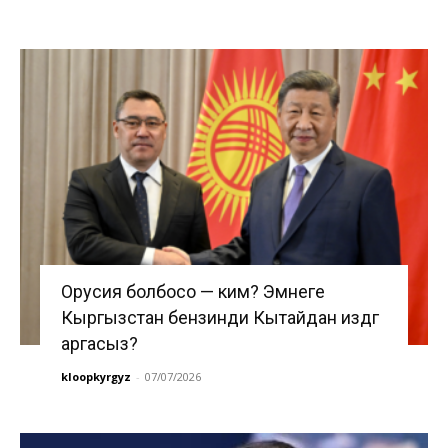
Орусия болбосо — ким? Эмнеге
Кыргызстан бензинди Кытайдан издөөгө
аргасыз?
kloopkyrgyz
-
07/07/2026