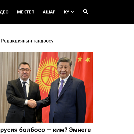
ДЕО
МЕКТЕП
АШАР
KY
Редакциянын тандоосу
русия болбосо — ким? Эмнеге