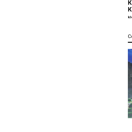
К
К
kl
С