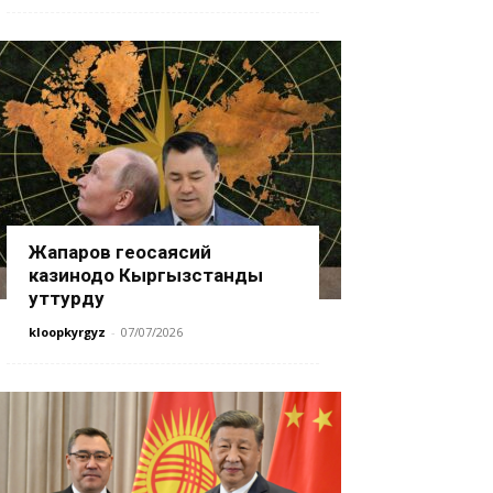
Жапаров геосаясий
казинодо Кыргызстанды
уттурду
kloopkyrgyz
-
07/07/2026