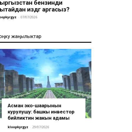
ыргызстан бензинди
ытайдан издөөгө аргасыз?
oopkyrgyz
-
07/07/2026
оңку жаңылыктар
Асман эко-шаарынын
курулушу: башкы инвестор
бийликтин жакын адамы
kloopkyrgyz
-
29/07/2026