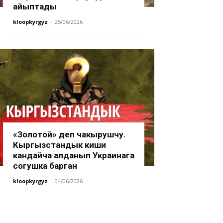
айыптады
kloopkyrgyz
-
25/06/2026
«Золотой» деп чакырушчу.
Кыргызстандык киши
кандайча алданып Украинага
согушка барган
kloopkyrgyz
-
04/06/2026