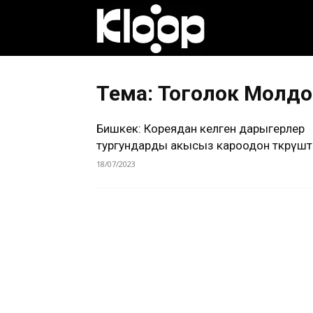
Клооп
кыргызча
Тема: Тоголок Молдо к
Бишкек: Кореядан келген дарыгерлер
|
тургундарды акысыз кароодон өткөрүшөт
18/07/2023
Кыргызстан
жаңылыктары