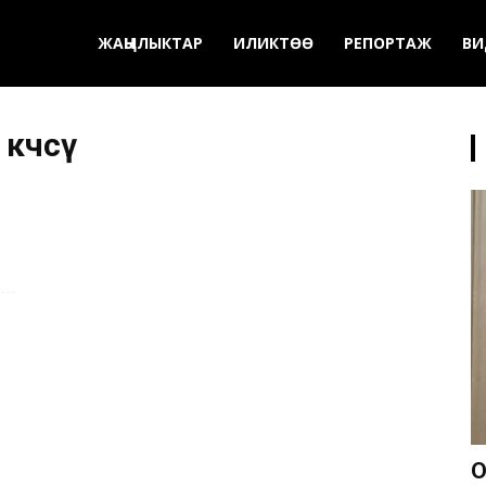
ЖАҢЫЛЫКТАР
ИЛИКТӨӨ
РЕПОРТАЖ
ВИ
өчөсү
О