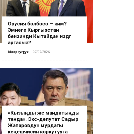
Орусия болбосо — ким?
Эмнеге Кыргызстан
бензинди Кытайдан издөөгө
аргасыз?
kloopkyrgyz
-
07/07/2026
«Кызыңды же мандатыңды
танда». Экс-депутат Садыр
Жапаровдун мурдагы
кеңешчисин коркутууга