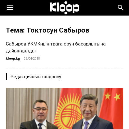
Тема: Токтосун Сабыров
Сабыров УКМКнын төрага орун басарлыгына
дайындалды
kloop.kg
-
06/04/2018
Редакциянын тандоосу