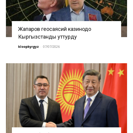
Жапаров геосаясий казинодо
Кыргызстанды уттурду
kloopkyrgyz
-
07/07/2026