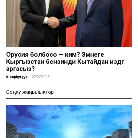
Орусия болбосо — ким? Эмнеге
Кыргызстан бензинди Кытайдан издөөгө
аргасыз?
kloopkyrgyz
-
07/07/2026
Соңку жаңылыктар