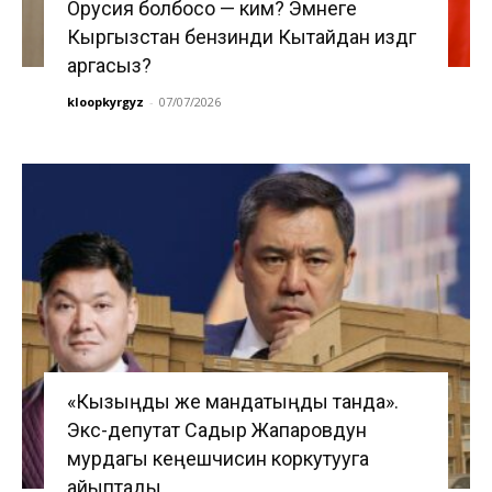
Орусия болбосо — ким? Эмнеге
Кыргызстан бензинди Кытайдан издөөгө
аргасыз?
kloopkyrgyz
-
07/07/2026
«Кызыңды же мандатыңды танда».
Экс-депутат Садыр Жапаровдун
мурдагы кеңешчисин коркутууга
айыптады