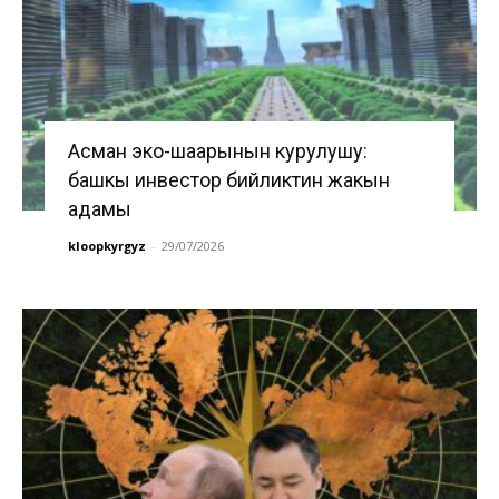
Асман эко-шаарынын курулушу:
башкы инвестор бийликтин жакын
адамы
kloopkyrgyz
-
29/07/2026