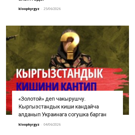
kloopkyrgyz
-
25/06/2026
«Золотой» деп чакырушчу.
Кыргызстандык киши кандайча
алданып Украинага согушка барган
kloopkyrgyz
-
04/06/2026