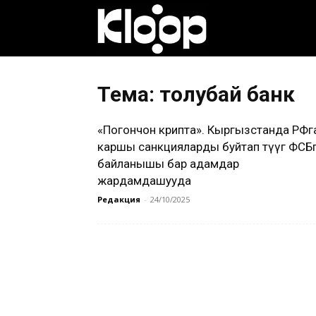
Клооп
кыргызча
Тема: толубай банк
«Погончон крипта». Кыргызстанда РФг
|
каршы санкцияларды буйтап өтүүгө ФСБ
байланышы бар адамдар
жардамдашууда
Кыргызстан
Редакция
-
24/10/2025
жаңылыктары