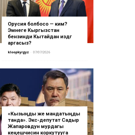
Орусия болбосо — ким?
Эмнеге Кыргызстан
бензинди Кытайдан издөөгө
аргасыз?
kloopkyrgyz
-
07/07/2026
«Кызыңды же мандатыңды
танда». Экс-депутат Садыр
Жапаровдун мурдагы
кеңешчисин коркутууга