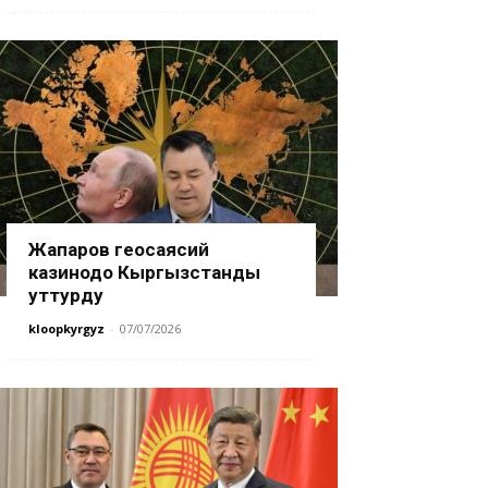
Жапаров геосаясий
казинодо Кыргызстанды
уттурду
kloopkyrgyz
-
07/07/2026