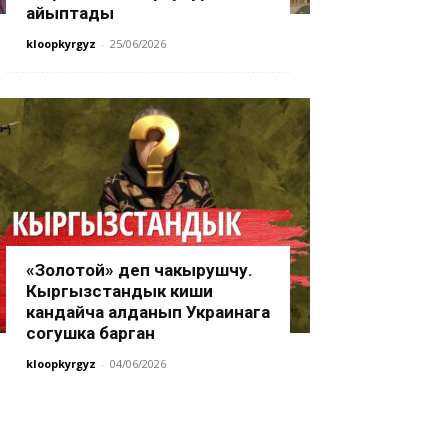
айыптады
kloopkyrgyz
-
25/06/2026
«Золотой» деп чакырушчу.
Кыргызстандык киши
кандайча алданып Украинага
согушка барган
kloopkyrgyz
-
04/06/2026