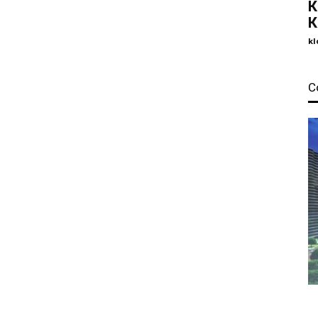
К
К
kl
С