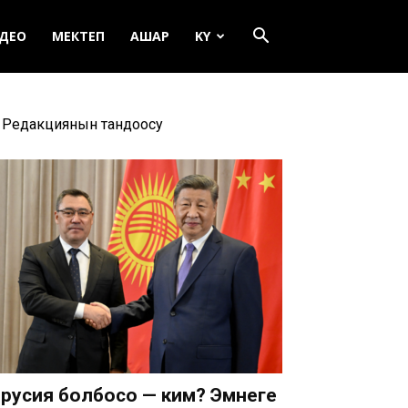
ДЕО
МЕКТЕП
АШАР
KY
Редакциянын тандоосу
русия болбосо — ким? Эмнеге