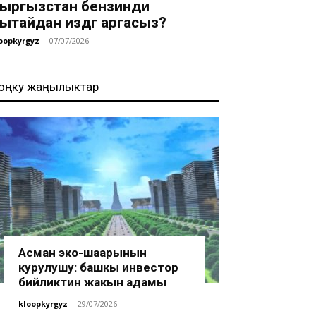
ыргызстан бензинди
ытайдан издөөгө аргасыз?
oopkyrgyz
-
07/07/2026
оңку жаңылыктар
Асман эко-шаарынын
курулушу: башкы инвестор
бийликтин жакын адамы
kloopkyrgyz
-
29/07/2026