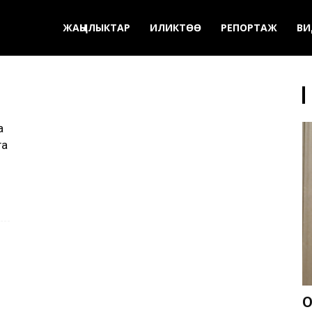
ЖАҢЫЛЫКТАР
ИЛИКТӨӨ
РЕПОРТАЖ
ВИ
а
га
О