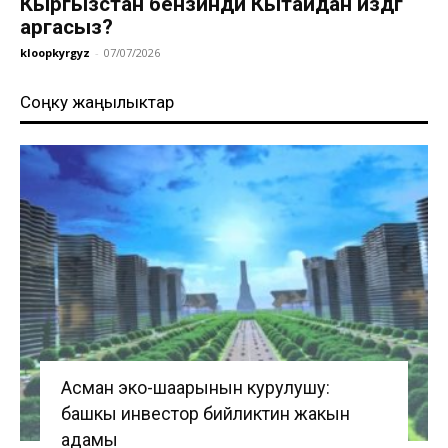
Кыргызстан бензинди Кытайдан издөөгө
аргасыз?
kloopkyrgyz
-
07/07/2026
Соңку жаңылыктар
Асман эко-шаарынын курулушу:
башкы инвестор бийликтин жакын
адамы