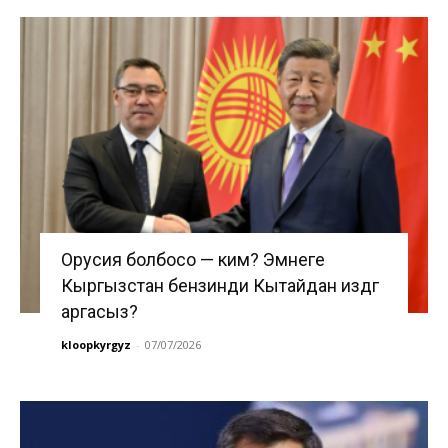
Орусия болбосо — ким? Эмнеге
Кыргызстан бензинди Кытайдан издөөгө
аргасыз?
kloopkyrgyz
-
07/07/2026