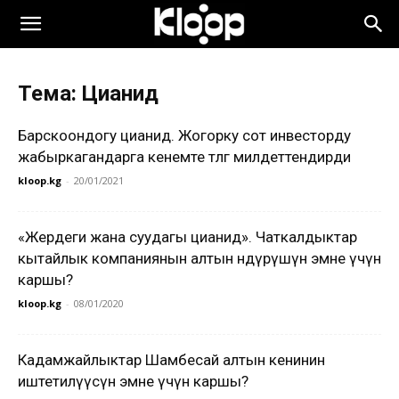
Тема: Цианид
Барскоондогу цианид. Жогорку сот инвесторду
жабыркагандарга кенемте төлөөгө милдеттендирди
kloop.kg
-
20/01/2021
«Жердеги жана суудагы цианид». Чаткалдыктар
кытайлык компаниянын алтын өндүрүшүнө эмне үчүн
каршы?
kloop.kg
-
08/01/2020
Кадамжайлыктар Шамбесай алтын кенинин
иштетилүүсүнө эмне үчүн каршы?