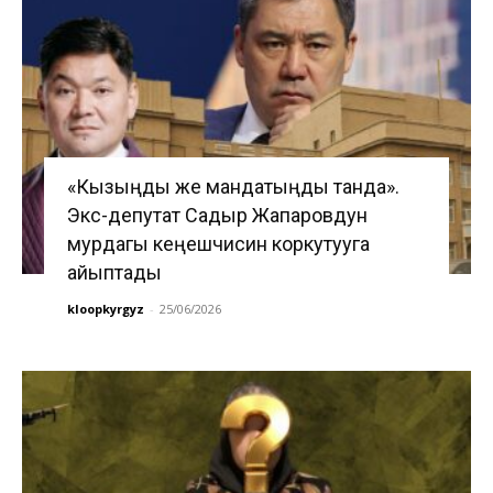
«Кызыңды же мандатыңды танда».
Экс-депутат Садыр Жапаровдун
мурдагы кеңешчисин коркутууга
айыптады
kloopkyrgyz
-
25/06/2026