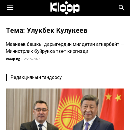
Тема: Улукбек Кулукеев
Маанаев башкы дарыгердин милдетин аткарбайт —
Министрлик буйрукка түзөтүү киргизди
kloop.kg
-
25/09/2023
Редакциянын тандоосу