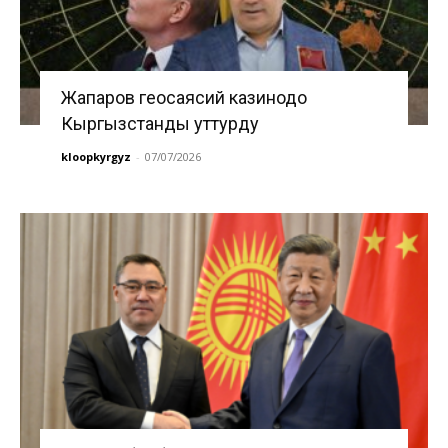
Жапаров геосаясий казинодо
Кыргызстанды уттурду
kloopkyrgyz
-
07/07/2026