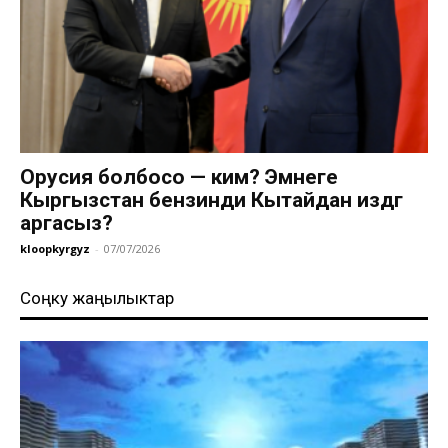
Орусия болбосо — ким? Эмнеге
Кыргызстан бензинди Кытайдан издөөгө
аргасыз?
kloopkyrgyz
-
07/07/2026
Соңку жаңылыктар