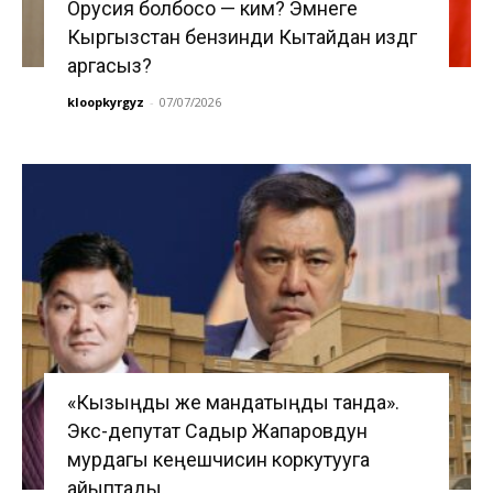
Орусия болбосо — ким? Эмнеге
Кыргызстан бензинди Кытайдан издөөгө
аргасыз?
kloopkyrgyz
-
07/07/2026
«Кызыңды же мандатыңды танда».
Экс-депутат Садыр Жапаровдун
мурдагы кеңешчисин коркутууга
айыптады