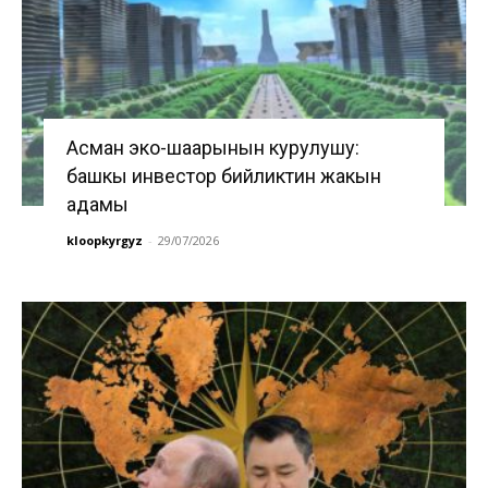
Асман эко-шаарынын курулушу:
башкы инвестор бийликтин жакын
адамы
kloopkyrgyz
-
29/07/2026