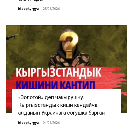
kloopkyrgyz
-
25/06/2026
«Золотой» деп чакырушчу.
Кыргызстандык киши кандайча
алданып Украинага согушка барган
kloopkyrgyz
-
04/06/2026