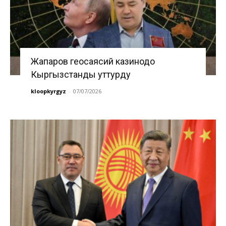
Жапаров геосаясий казинодо
Кыргызстанды уттурду
kloopkyrgyz
-
07/07/2026