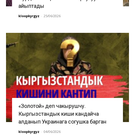
айыптады
kloopkyrgyz
-
25/06/2026
«Золотой» деп чакырушчу.
Кыргызстандык киши кандайча
алданып Украинага согушка барган
kloopkyrgyz
-
04/06/2026