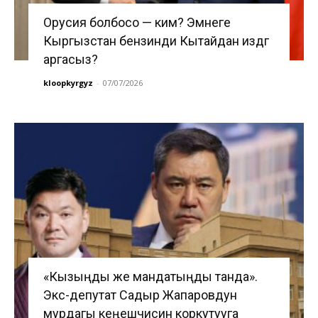
Орусия болбосо — ким? Эмнеге
Кыргызстан бензинди Кытайдан издөөгө
аргасыз?
kloopkyrgyz
-
07/07/2026
«Кызыңды же мандатыңды танда».
Экс-депутат Садыр Жапаровдун
мурдагы кеңешчисин коркутууга