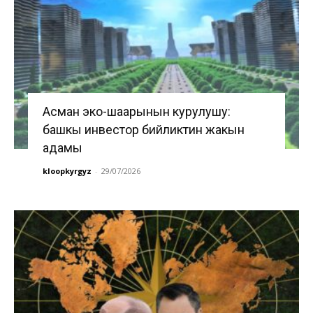
Асман эко-шаарынын курулушу:
башкы инвестор бийликтин жакын
адамы
kloopkyrgyz
-
29/07/2026