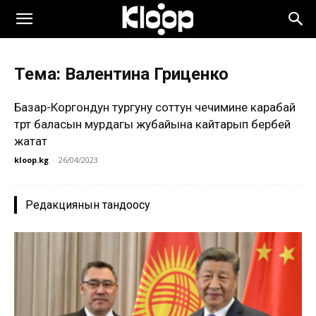
Тема: Валентина Гриценко
Базар-Коргондун тургуну соттун чечимине карабай
төрт баласын мурдагы жубайына кайтарып бербей
жатат
kloop.kg
-
26/04/2023
Редакциянын тандоосу