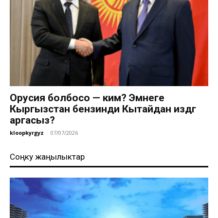
Орусия болбосо — ким? Эмнеге
Кыргызстан бензинди Кытайдан издөөгө
аргасыз?
kloopkyrgyz
-
07/07/2026
Соңку жаңылыктар