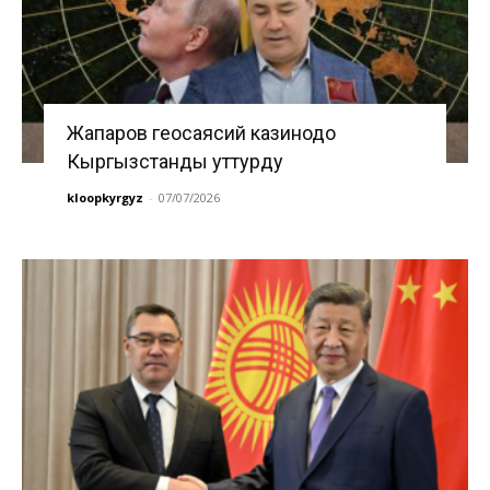
Жапаров геосаясий казинодо
Кыргызстанды уттурду
kloopkyrgyz
-
07/07/2026