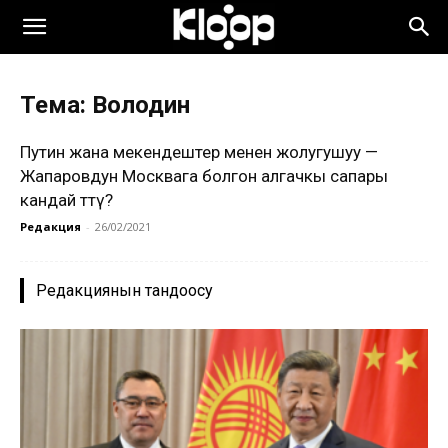
Тема: Володин
Путин жана мекендештер менен жолугушуу —
Жапаровдун Москвага болгон алгачкы сапары
кандай өттү?
Редакция
-
26/02/2021
Редакциянын тандоосу