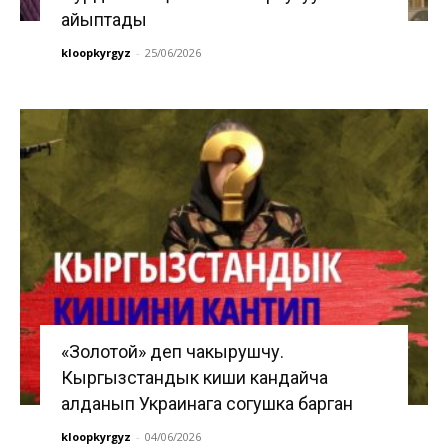
айыптады
kloopkyrgyz
-
25/06/2026
«Золотой» деп чакырушчу.
Кыргызстандык киши кандайча
алданып Украинага согушка барган
kloopkyrgyz
-
04/06/2026