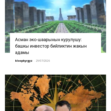
Асман эко-шаарынын курулушу:
башкы инвестор бийликтин жакын
адамы
kloopkyrgyz
-
29/07/2026