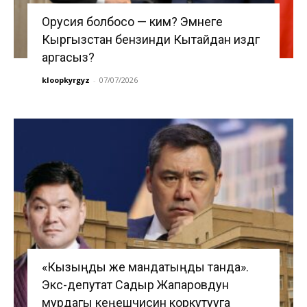
Орусия болбосо — ким? Эмнеге
Кыргызстан бензинди Кытайдан издөөгө
аргасыз?
kloopkyrgyz
-
07/07/2026
«Кызыңды же мандатыңды танда».
Экс-депутат Садыр Жапаровдун
мурдагы кеңешчисин коркутууга