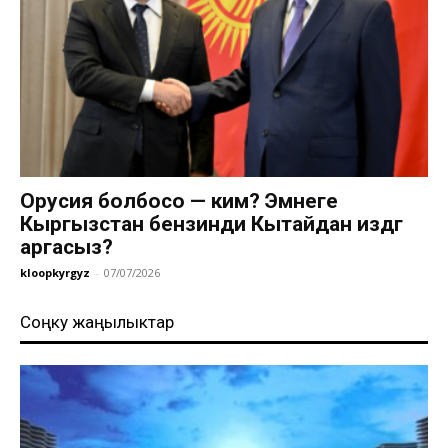
Орусия болбосо — ким? Эмнеге
Кыргызстан бензинди Кытайдан издөөгө
аргасыз?
kloopkyrgyz
-
07/07/2026
Соңку жаңылыктар