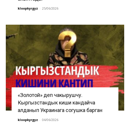
kloopkyrgyz
-
25/06/2026
«Золотой» деп чакырушчу.
Кыргызстандык киши кандайча
алданып Украинага согушка барган
kloopkyrgyz
-
04/06/2026