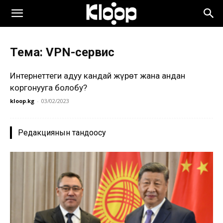
Тема: VPN-сервис
Интернеттеги аңдуу кандай жүрөт жана андан
коргонууга болобу?
kloop.kg
-
03/02/2023
Редакциянын тандоосу