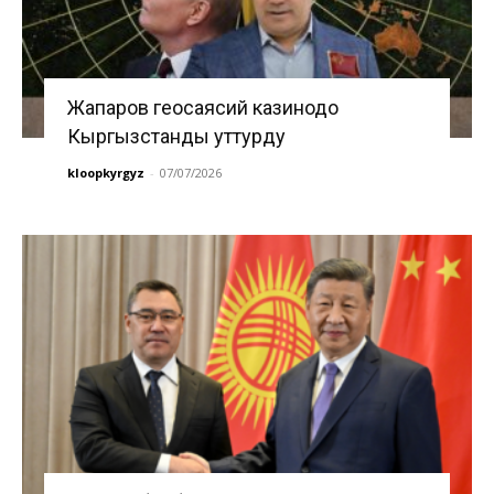
Жапаров геосаясий казинодо
Кыргызстанды уттурду
kloopkyrgyz
-
07/07/2026