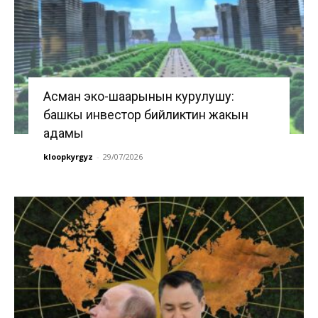
Асман эко-шаарынын курулушу:
башкы инвестор бийликтин жакын
адамы
kloopkyrgyz
-
29/07/2026