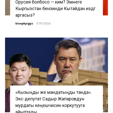
Орусия болбосо — ким? Эмнеге
Кыргызстан бензинди Кытайдан издөөгө
аргасыз?
kloopkyrgyz
-
07/07/2026
«Кызыңды же мандатыңды танда».
Экс-депутат Садыр Жапаровдун
мурдагы кеңешчисин коркутууга
айыптады