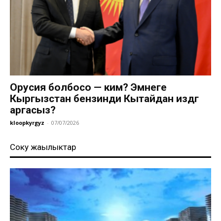
Орусия болбосо — ким? Эмнеге
Кыргызстан бензинди Кытайдан издөөгө
аргасыз?
kloopkyrgyz
-
07/07/2026
Соңку жаңылыктар