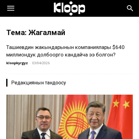
Тема: Жагалмай
Ташиевдин жакындарынын компаниялары $640
миллиондук долбоорго кандайча ээ болгон?
kloopkyrgyz
-
03/04/2026
Редакциянын тандоосу