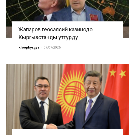
Жапаров геосаясий казинодо
Кыргызстанды уттурду
kloopkyrgyz
-
07/07/2026