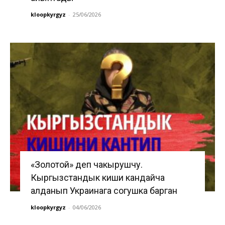
kloopkyrgyz
-
25/06/2026
«Золотой» деп чакырушчу.
Кыргызстандык киши кандайча
алданып Украинага согушка барган
kloopkyrgyz
-
04/06/2026