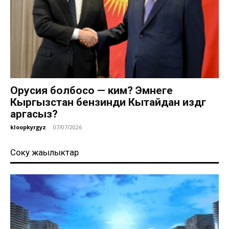
Орусия болбосо — ким? Эмнеге
Кыргызстан бензинди Кытайдан издөөгө
аргасыз?
kloopkyrgyz
-
07/07/2026
Соңку жаңылыктар