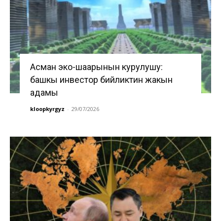
Асман эко-шаарынын курулушу:
башкы инвестор бийликтин жакын
адамы
kloopkyrgyz
-
29/07/2026