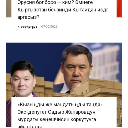
Орусия болбосо — ким? Эмнеге
Кыргызстан бензинди Кытайдан издөөгө
аргасыз?
kloopkyrgyz
-
07/07/2026
«Кызыңды же мандатыңды танда».
Экс-депутат Садыр Жапаровдун
мурдагы кеңешчисин коркутууга
айыптады