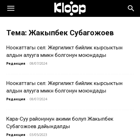
Тема: Жакыпбек Субагожоев
Ноокаттагы сел: Жергиликтүү бийлик кырсыктын
алдын алууга мүмкүн болгонун моюндады
Редакция
-
08/07/2024
Ноокаттагы сел: Жергиликтүү бийлик кырсыктын
алдын алууга мүмкүн болгонун моюндады
Редакция
-
08/07/2024
Кара-Суу районунун акими болуп Жакыпбек
Субагожоев дайындалды
Редакция
-
03/05/2023