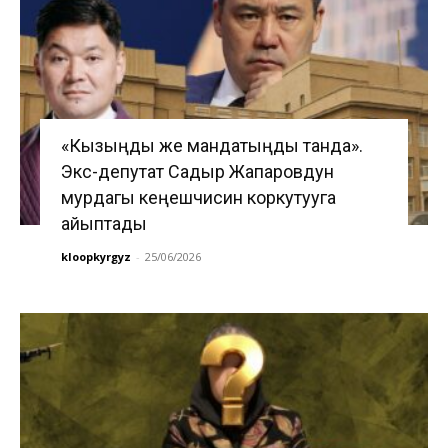
«Кызыңды же мандатыңды танда».
Экс-депутат Садыр Жапаровдун
мурдагы кеңешчисин коркутууга
айыптады
kloopkyrgyz
-
25/06/2026