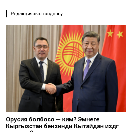
Редакциянын тандоосу
Орусия болбосо — ким? Эмнеге
Кыргызстан бензинди Кытайдан издөөгө