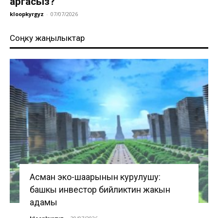
аргасыз?
kloopkyrgyz
-
07/07/2026
Соңку жаңылыктар
Асман эко-шаарынын курулушу:
башкы инвестор бийликтин жакын
адамы