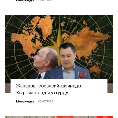
kloopkyrgyz
-
29/07/2026
Жапаров геосаясий казинодо
Кыргызстанды уттурду
kloopkyrgyz
-
07/07/2026