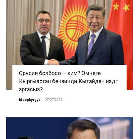
Орусия болбосо — ким? Эмнеге
Кыргызстан бензинди Кытайдан издөөгө
аргасыз?
kloopkyrgyz
-
07/07/2026