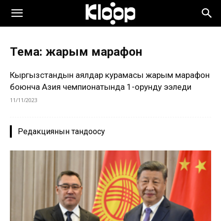
Тема: жарым марафон
Кыргызстандын аялдар курамасы жарым марафон
боюнча Азия чемпионатында 1-орунду ээледи
11/11/2023
Редакциянын тандоосу