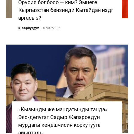
Орусия болбосо — ким? Эмнеге
Кыргызстан бензинди Кытайдан издөөгө
аргасыз?
kloopkyrgyz
-
07/07/2026
«Кызыңды же мандатыңды танда».
Экс-депутат Садыр Жапаровдун
мурдагы кеңешчисин коркутууга
айыптады