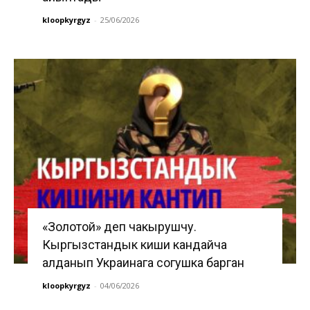
kloopkyrgyz
-
25/06/2026
«Золотой» деп чакырушчу.
Кыргызстандык киши кандайча
алданып Украинага согушка барган
kloopkyrgyz
-
04/06/2026