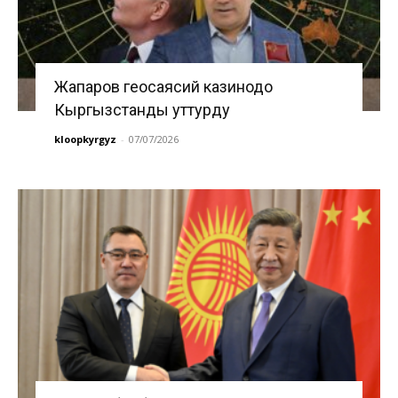
Жапаров геосаясий казинодо
Кыргызстанды уттурду
kloopkyrgyz
-
07/07/2026