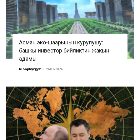
Асман эко-шаарынын курулушу:
башкы инвестор бийликтин жакын
адамы
kloopkyrgyz
-
29/07/2026