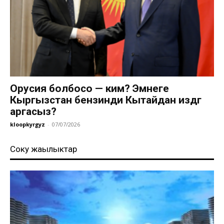
Орусия болбосо — ким? Эмнеге
Кыргызстан бензинди Кытайдан издөөгө
аргасыз?
kloopkyrgyz
-
07/07/2026
Соңку жаңылыктар