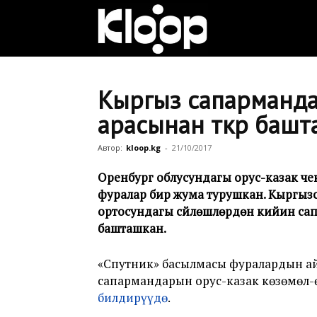
Клооп
кыргызча
Кыргыз сапарманда
арасынан өткөрө баш
|
Автор:
kloop.kg
-
21/10/2017
Оренбург облусундагы орус-казак чек 
фуралар бир жума турушкан. Кыргызс
Кыргызстан
ортосундагы сүйлөшүүлөрдөн кийин с
башташкан.
жаңылыктары
«Спутник» басылмасы фуралардын а
сапармандарын орус-казак көзөмөл-
билдирүүдө
.