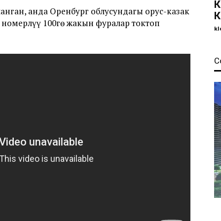
К
анган, анда Оренбург облусундагы орус-казак
К
 номерлүү 100гө жакын фуралар токтоп
kl
С