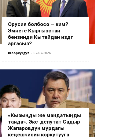
Орусия болбосо — ким?
Эмнеге Кыргызстан
бензинди Кытайдан издөөгө
аргасыз?
kloopkyrgyz
-
07/07/2026
«Кызыңды же мандатыңды
танда». Экс-депутат Садыр
Жапаровдун мурдагы
кеңешчисин коркутууга