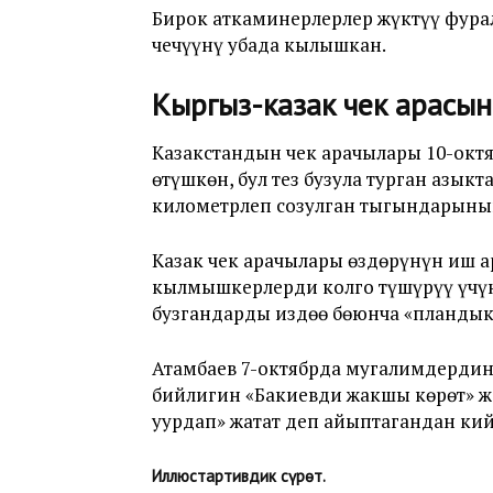
Бирок аткаминерлерлер жүктүү фура
чечүүнү убада кылышкан.
Кыргыз-казак чек арасы
Казакстандын чек арачылары 10-октя
өтүшкөн, бул тез бузула турган азы
километрлеп созулган тыгындарыны
Казак чек арачылары өздөрүнүн иш а
кылмышкерлерди колго түшүрүү үчү
бузгандарды издөө бөюнча «планды
Атамбаев 7-октябрда мугалимдердин
бийлигин «Бакиевди жакшы көрөт» ж
уурдап» жатат деп айыптагандан ки
Иллюстартивдик сүрөт.