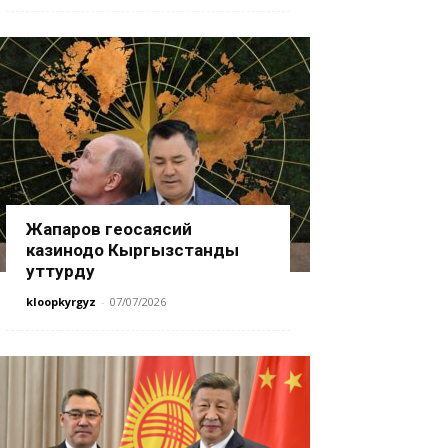
Жапаров геосаясий
казинодо Кыргызстанды
уттурду
kloopkyrgyz
-
07/07/2026