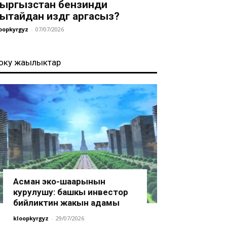
ыргызстан бензинди
ытайдан издөөгө аргасыз?
oopkyrgyz
-
07/07/2026
оңку жаңылыктар
Асман эко-шаарынын
курулушу: башкы инвестор
бийликтин жакын адамы
kloopkyrgyz
-
29/07/2026