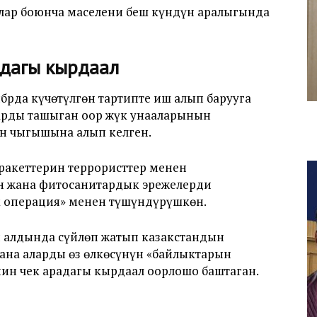
лар боюнча маселени беш күндүн аралыгында
ндагы кырдаал
брда күчөтүлгөн тартипте иш алып барууга
ктарды ташыган оор жүк унааларынын
н чыгышына алып келген.
ракеттерин террористтер менен
н жана фитосанитардык эрежелерди
к операция» менен түшүндүрүшкөн.
 алдында сүйлөп жатып казакстандын
ана аларды өз өлкөсүнүн «байлыктарын
йин чек арадагы кырдаал оорлошо баштаган.