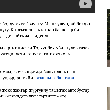
 болду, ачка болушту. Мына ушундай биздин
нүгү. Кыргызстандыкынан башка ар бир
 — деп айтылат видеодо.
мьер-министри Толкунбек Абдыгулов казак
«жеңилдетилген» тартипте өткөрө
ки мамлекеттин өкмөт башчыларынын
лөшүүлөрдөн кийин
жакшыра баштаган
.
 жеке жактар, жүргүнчү ташыган автобустар
ан «жеңилдетилген тартипте» өтө