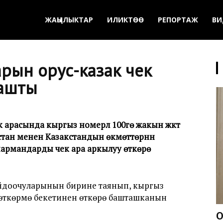
ЖАҢЫЛЫКТАР
ИЛИКТӨӨ
РЕПОРТАЖ
ВИ
рын орус-казак чек
ташты
арасында кыргыз номерлүү 100гө жакын жүктүү
тан менен Казакстандын өкмөттөрүнүн
апармандарды чек ара аркылуу өткөрө
йдоочуларынын бирине таянып, кыргыз
өткөрмө бекетинен өткөрө башташканын
О