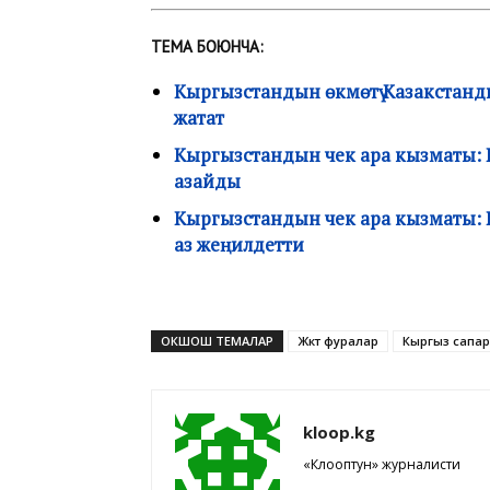
ТЕМА БОЮНЧА:
Кыргызстандын өкмөтү Казакстанд
жатат
Кыргызстандын чек ара кызматы: Ка
азайды
Кыргызстандын чек ара кызматы: Ка
аз жеңилдетти
ОКШОШ ТЕМАЛАР
Жүктүү фуралар
Кыргыз сапа
kloop.kg
«Клооптун» журналисти