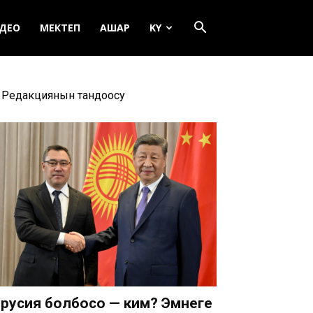
ДЕО
МЕКТЕП
АШАР
KY
Редакциянын тандоосу
русия болбосо — ким? Эмнеге