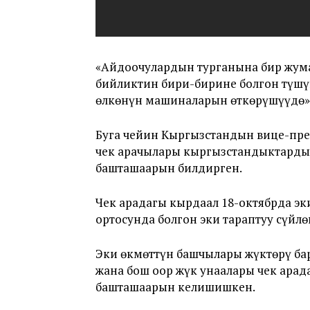
«Айдоочулардын турганына бир жума
бийликтин бири-бирине болгон түшү
өлкөнүн машиналарын өткөрүшүүдө»,
Буга чейин Кыргызстандын вице-пре
чек арачылары кыргызстандыктарды 
башташаарын билдирген.
Чек арадагы кырдаал 18-октябрда э
ортосунда болгон эки тараптуу сүй
Эки өкмөттүн башчылары жүктөрү бар
жана бош оор жүк унаалары чек арад
башташаарын келишишкен.