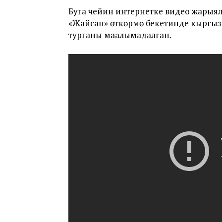
Буга чейин интернетке видео жарыял
«Жайсан» өткөрмө бекетинде кыргыз
турганы маалымадалган.