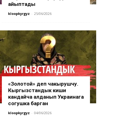
айыптады
kloopkyrgyz
-
25/06/2026
«Золотой» деп чакырушчу.
Кыргызстандык киши
кандайча алданып Украинага
согушка барган
kloopkyrgyz
-
04/06/2026