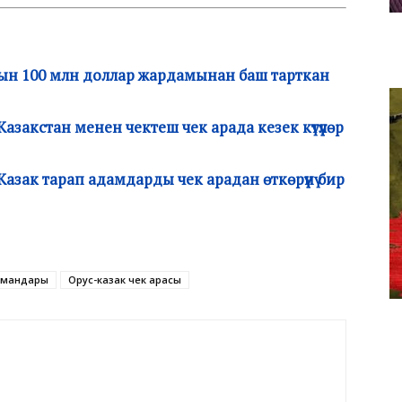
ын 100 млн доллар жардамынан баш тарткан
закстан менен чектеш чек арада кезек күтүүлөр
зак тарап адамдарды чек арадан өткөрүүнү бир
рмандары
Орус-казак чек арасы