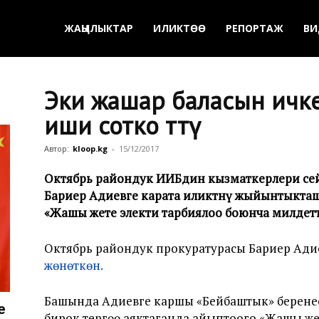
ЖАҢЫЛЫКТАР
ИЛИКТӨӨ
РЕПОРТАЖ
ВИ
Эки жашар баласын ичке
иши сотко өттү
Автор:
kloop.kg
-
15/12/2017
Октябрь райондук ИИБдин кызматкерлери сейил
Бариер Адиевге карата иликтөөнү жыйынтыкта
«Жашы жете электи тарбиялоо боюнча милдетт
Октябрь райондук прокуратурасы Бариер Ади
жөнөткөн.
Башында Адиевге каршы «Бейбаштык» берене
е
бирок тергөө аяктаганда айыптоого «Жашы же