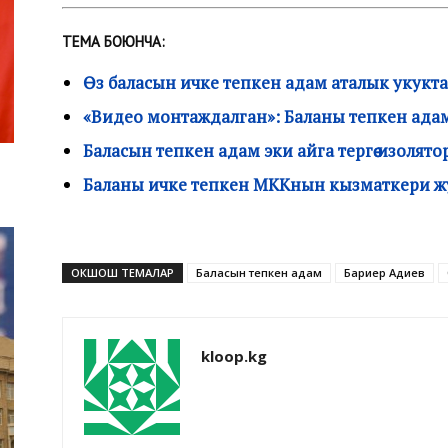
ТЕМА БОЮНЧА:
Өз баласын ичке тепкен адам аталык укукт
«Видео монтаждалган»: Баланы тепкен адам 
Баласын тепкен адам эки айга тергөө изолят
Баланы ичке тепкен МККнын кызматкери ж
ОКШОШ ТЕМАЛАР
Баласын тепкен адам
Бариер Адиев
kloop.kg