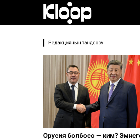
Клооп
кыргызча
Редакциянын тандоосу
|
Кыргызстан
жаңылыктары
Орусия болбосо — ким? Эмнег