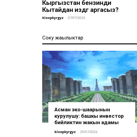
Кыргызстан бензинди
Кытайдан издөөгө аргасыз?
kloopkyrgyz
-
07/07/2026
Соңку жаңылыктар
Асман эко-шаарынын
курулушу: башкы инвестор
бийликтин жакын адамы
kloopkyrgyz
-
29/07/2026