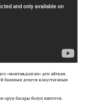
део «монтаждалган» деп айткан.
й баланын денеси кокустаганын
н орун басары болуп иштеген.