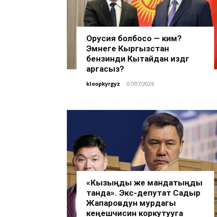
Орусия болбосо — ким?
Эмнеге Кыргызстан
бензинди Кытайдан издөөгө
аргасыз?
kloopkyrgyz
-
07/07/2026
«Кызыңды же мандатыңды
танда». Экс-депутат Садыр
Жапаровдун мурдагы
кеңешчисин коркутууга