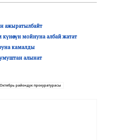
ан ажыратылбайт
күнөөсүн мойнуна албай жатат
оруна камалды
умуштан алынат
Октябрь райондук прокуратурасы