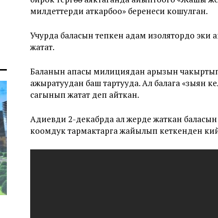
милдеттерди аткарбоо» беренеси кошулган.
Учурда баласын тепкен адам изолятордо эки а
жатат.
Баланын апасы милициядан арызын чакыртып
ажыратуудан баш тартууда. Ал балага «зыян ке
сагынып жатат деп айткан.
Адиевди 2-декабрда ал жерде жаткан баласын 
коомдук тармактарга жайылып кеткенден ки