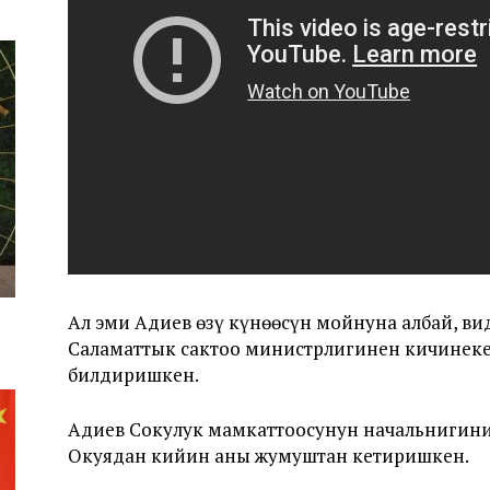
Ал эми Адиев өзү күнөөсүн мойнуна албай, ви
Саламаттык сактоо министрлигинен кичинеке
билдиришкен.
Адиев Сокулук мамкаттоосунун начальнигини
Окуядан кийин аны жумуштан кетиришкен.