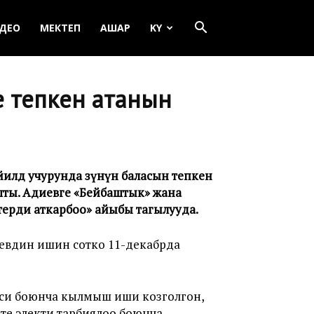
ДЕО
МЕКТЕП
АШАР
KY
 тепкен атанын
дөө учурунда өзүнүн баласын тепкен
шты. Адиевге «Бейбаштык» жана
ерди аткарбоо» айыбы тагылууда.
евдин ишин сотко 11-декабрда
си боюнча кылмыш иши козголгон,
те электи тарбиялоо боюнча