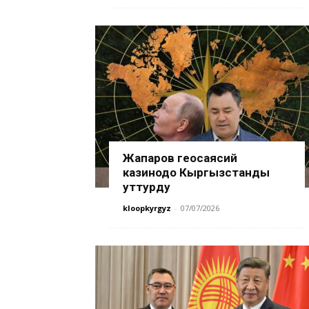
Жапаров геосаясий
казинодо Кыргызстанды
уттурду
kloopkyrgyz
-
07/07/2026