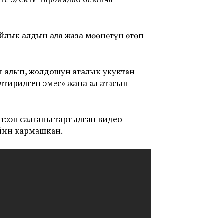
йлык алдын ала жаза мөөнөтүн өтөп
 алып, жолдошун аталык укуктан
лтирилген эмес» жана ал атасын
тээп салганы тартылган видео
йин кармашкан.