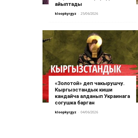
айыптады
kloopkyrgyz
-
25/06/2026
«Золотой» деп чакырушчу.
Кыргызстандык киши
кандайча алданып Украинага
согушка барган
kloopkyrgyz
-
04/06/2026