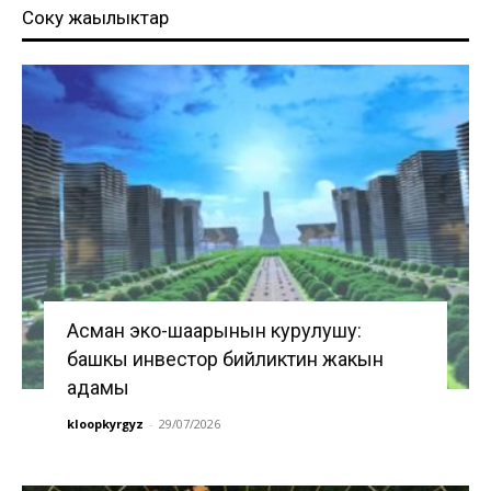
Соңку жаңылыктар
Асман эко-шаарынын курулушу:
башкы инвестор бийликтин жакын
адамы
kloopkyrgyz
-
29/07/2026