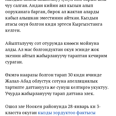
чуу салган. Андан кийин аял кызын алып
ооруканага барган, бирок ал жактан аларды
кабыл алышкан эместинин айткан. Кыздын
атасы окуя болгон күндүн эртеси Кыргызстанга
келген.
Айыпталуучу сот отурумда күнөөсүн мойнуна
алды. Ал мас болгондуктан окуя эсинде жок
экенин айтып жабырлануучу тараптан кечирим
сураган.
Өкүмгө нааразы болгон тарап 30 күндүн ичинде
Жалал-Абад облустук сотуна апелляциялык
тартипте даттанууга же сунуш келтирүүгө укуктуу.
Учурда жабырлануучу тарап даттана элек.
Ошол эле Ноокен районунда 28-январь күнү 3-
класста окуган
кызды зордуктоо фактысы