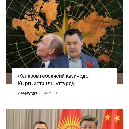
Жапаров геосаясий казинодо
Кыргызстанды уттурду
kloopkyrgyz
-
07/07/2026