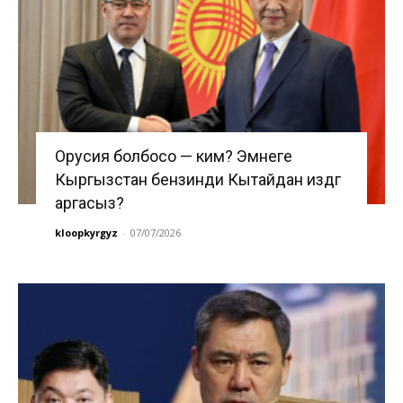
Орусия болбосо — ким? Эмнеге
Кыргызстан бензинди Кытайдан издөөгө
аргасыз?
kloopkyrgyz
-
07/07/2026