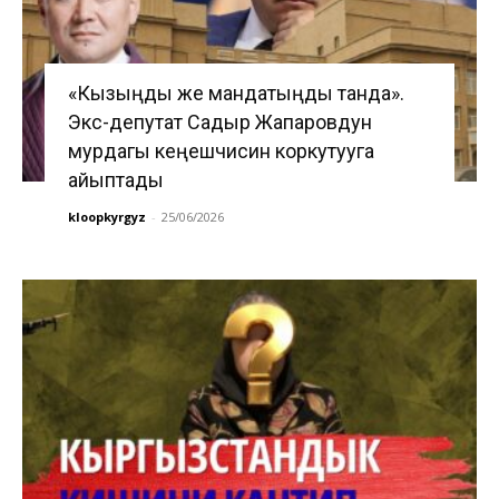
«Кызыңды же мандатыңды танда».
Экс-депутат Садыр Жапаровдун
мурдагы кеңешчисин коркутууга
айыптады
kloopkyrgyz
-
25/06/2026