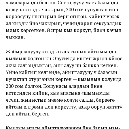
чамаларында болгон. Соттолуучу мас абалында
кошуна кызды чакырып, 200 сом сунуштап үйүнүн
короосуну шыпырып берүүнү өтүнгөн. Кийинчерээк
ал кызды үйүнө чакырып, чечиндирип сексуалдык
ыдык көрсөткөн. Өспүрүм кыз коркуп, үйдөн качып
чыккан.
Жабырлануучу кыздын апасынын айтымында,
кылмыш болгон күнү Орусияда иштеп жүргөн күйөөсү
акча салгандыктан, аны алуу үчүн банкка кеткен.
Үйүнө кайтып келгенде, айыпталуучу үч баласын
кучактап отурганын көргөн — кызынын колунда
200 сом болгон. Кошунасы алардын үйүнөн
кеткенден кийин, кыз апасына «шымымды
чечип жыныстык мүчөмө колун салды, бирөөгө
айтсам өлтүрөмүн деп коркутту, азыр ооруп жатат»
деп айтып берген.
Кыздын апасы айыпталуучунун үйүнө барып ызы-