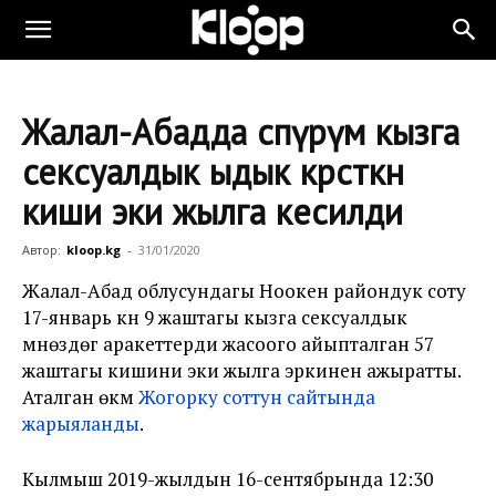
Жалал-Абадда өспүрүм кызга
сексуалдык ыдык көрсөткөн
киши эки жылга кесилди
Автор:
kloop.kg
-
31/01/2020
Жалал-Абад облусундагы Ноокен райондук соту
17-январь күнү 9 жаштагы кызга
сексуалдык
мүнөздөгү аракеттерди жасоого айыпталган 57
жаштагы кишини эки жылга эркинен ажыратты.
Аталган өкүм
Жогорку соттун сайтында
жарыяланды
.
Кылмыш 2019-жылдын 16-сентябрында 12:30