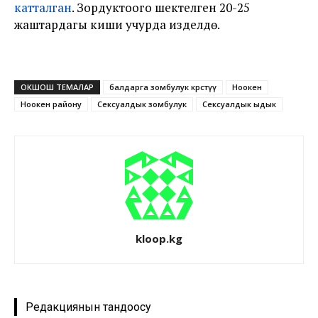
катталган
. Зордуктоого шектелген 20-25
жаштардагы киши учурда изделүүдө.
ОКШОШ ТЕМАЛАР
балдарга зомбулук көрсөтүү
Ноокен
Ноокен району
Сексуалдык зомбулук
Сексуалдык ыдык
kloop.kg
Редакциянын тандоосу