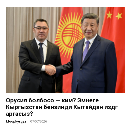
Орусия болбосо — ким? Эмнеге
Кыргызстан бензинди Кытайдан издөөгө
аргасыз?
kloopkyrgyz
-
07/07/2026