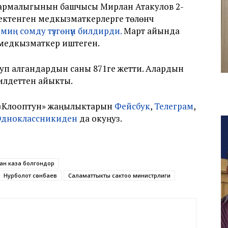
армалыгынын башчысы Мирлан Атакулов 2-
ктенген медкызматкерлерге төлөнүүчү
миң сомду түзгөнүн билдирди.
Март айында
медкызматкер иштеген.
уп алгандардын саны 871ге жетти. Алардын
 илдеттен айыкты.
үн «Клооптун» жаңылыктарын
Фейсбук
,
Телеграм
,
Одноклассникиден
да окуңуз.
ан каза болгондор
Нурболот Үсөнбаев
Саламаттыкты сактоо министрлиги