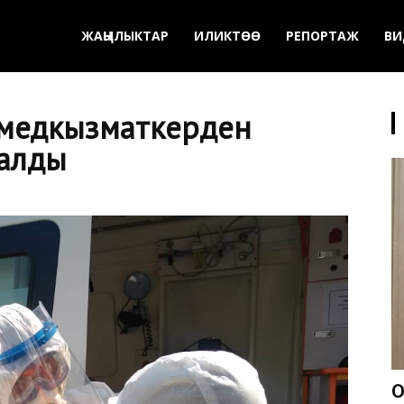
ЖАҢЫЛЫКТАР
ИЛИКТӨӨ
РЕПОРТАЖ
ВИ
т медкызматкерден
талды
О