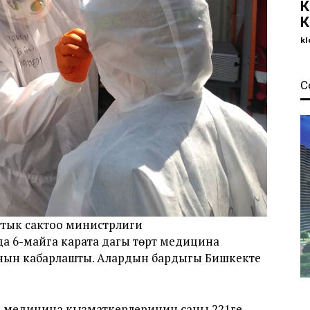
К
К
kl
С
тык сактоо министрлиги
а 6-майга карата дагы төрт медицина
нын кабарлашты. Алардын бардыгы Бишкекте
н медицина кызматкерлеринин саны 221ге