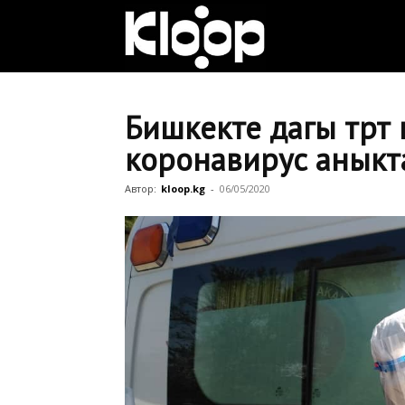
Клооп
кыргызча
Бишкекте дагы төр
коронавирус анык
|
Автор:
kloop.kg
-
06/05/2020
Кыргызстан
жаңылыктары