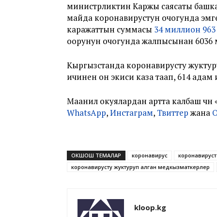
министрликтин Каржы саясаты башк
майда коронавирустун очогунда эмге
каражаттын суммасы
34 миллион 963 
оорунун очогунда жалпысынан 6036 
Кыргызстанда коронавирусту жуктур
ичинен он экиси каза таап, 614 адам
Маанилүү окуялардан артта калбаш үч
WhatsApp
,
Инстаграм
,
Твиттер
жана
ОКШОШ ТЕМАЛАР
коронавирус
коронавируст
коронавирусту жуктуруп алган медкызматкерлер
kloop.kg