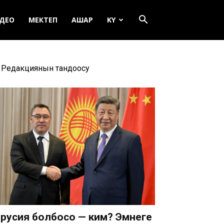
ДЕО
МЕКТЕП
АШАР
KY
Редакциянын тандоосу
русия болбосо — ким? Эмнеге