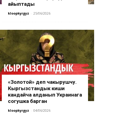
айыптады
kloopkyrgyz
-
25/06/2026
«Золотой» деп чакырушчу.
Кыргызстандык киши
кандайча алданып Украинага
согушка барган
kloopkyrgyz
-
04/06/2026