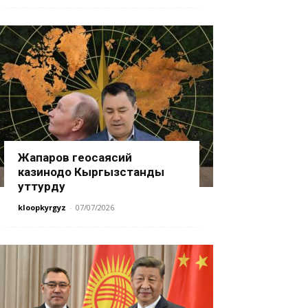
Жапаров геосаясий
казинодо Кыргызстанды
уттурду
kloopkyrgyz
-
07/07/2026