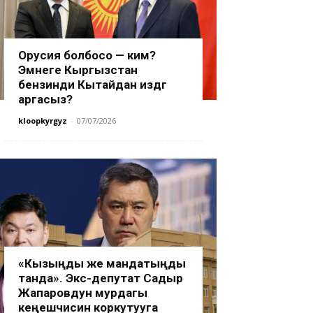
Орусия болбосо — ким?
Эмнеге Кыргызстан
бензинди Кытайдан издөөгө
аргасыз?
kloopkyrgyz
-
07/07/2026
«Кызыңды же мандатыңды
танда». Экс-депутат Садыр
Жапаровдун мурдагы
кеңешчисин коркутууга