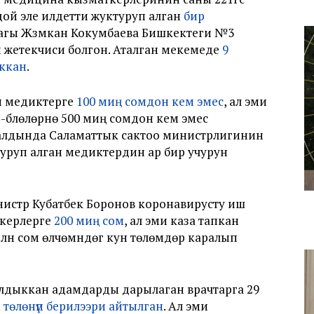
дой эле илдетти жуктуруп алган
бир
агы Жүзүмкан Кокумбаева Бишкектеги №3
н жетекчиси болгон. Аталган мекемеде
9
ккан
.
н медиктерге
100 миң сомдон кем эмес
, ал эми
-бүлөлөрүнө 500 миң сомдон кем эмес
н алдында Саламаттык сактоо министрлигинин
руп алган медиктердин ар бир учурун
нистр Кубатбек Боронов коронавирусту иш
ткерлерге
200 миң сом
, ал эми каза тапкан
лн сом өлчөмүндөгү кун төлөмдөрү каралып
лдыккан адамдарды дарылаган врачтарга 29
төлөнүп берилээри айтылган
. Ал эми