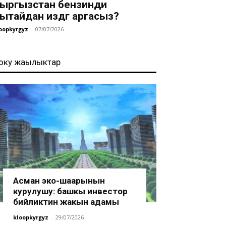
ыргызстан бензинди
ытайдан издөөгө аргасыз?
oopkyrgyz
-
07/07/2026
оңку жаңылыктар
Асман эко-шаарынын
курулушу: башкы инвестор
бийликтин жакын адамы
kloopkyrgyz
-
29/07/2026