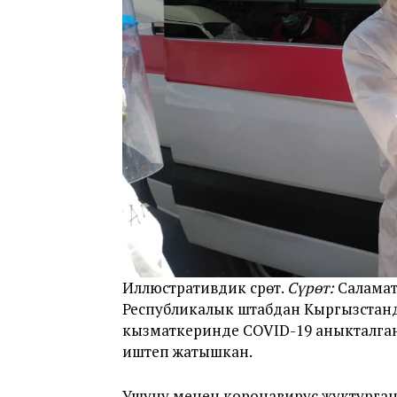
Иллюстративдик сүрөт.
Сүрөт:
Саламат
Республикалык штабдан Кыргызстанд
кызматкеринде COVID-19 аныкталга
иштеп жатышкан.
Ушуну менен коронавирус жуктурга