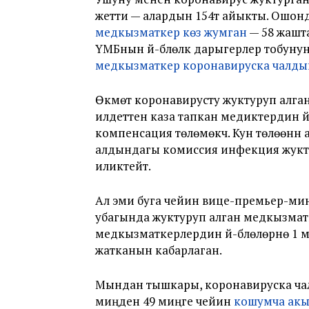
жетти — алардын 154тү айыкты. Ошон
медкызматкер көз жумган
— 58 жашт
ҮМБнын үй-бүлөлүк дарыгерлер тобуну
медкызматкер коронавируска чалды
Өкмөт коронавирусту жуктуруп алга
илдеттен каза тапкан медиктердин үй
компенсация төлөмөкчү. Кун төлөөнү
алдындагы комиссия инфекция жукту
иликтейт.
Ал эми буга чейин вице-премьер-ми
убагында жуктуруп алган медкызма
медкызматкерлердин үй-бүлөлөрүнө 1 м
жатканын кабарлаган.
Мындан тышкары, коронавируска ча
миңден 49 миңге чейин
кошумча акы 