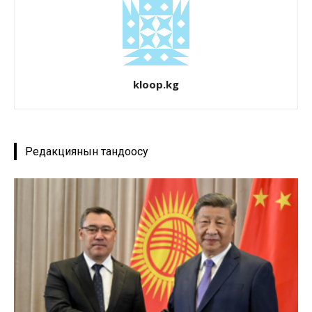
kloop.kg
Редакциянын тандоосу