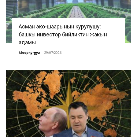
Асман эко-шаарынын курулушу:
башкы инвестор бийликтин жакын
адамы
kloopkyrgyz
-
29/07/2026