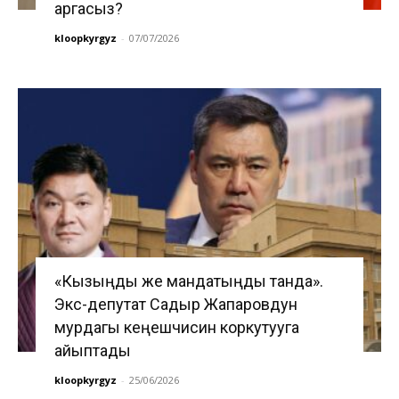
аргасыз?
kloopkyrgyz
-
07/07/2026
«Кызыңды же мандатыңды танда».
Экс-депутат Садыр Жапаровдун
мурдагы кеңешчисин коркутууга
айыптады
kloopkyrgyz
-
25/06/2026