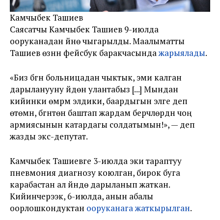
Камчыбек Ташиев
Саясатчы Камчыбек Ташиев 9-июлда
ооруканадан үйүнө чыгарылды. Маалыматты
Ташиев өзүнүн фейсбук баракчасында
жарыялады
.
«Биз бүгүн больницадан чыктык, эми калган
дарыланууну үйдөн улантабыз [...] Мындан
кийинки өмүрүм элдики, баардыгын элге деп
өтөмүн, бүгүнтөн баштап жардам берүүчүлөрдүн чоң
армиясынын катардагы солдатымын!», — деп
жазды экс-депутат.
Камчыбек Ташиевге 3-июлда эки тараптуу
пневмония диагнозу коюлган, бирок буга
карабастан ал үйүндө дарыланып жаткан.
Кийинчерээк, 6-июлда, анын абалы
оорлошкондуктан
ооруканага жаткырылган
.