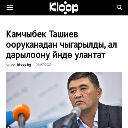
Камчыбек Ташиев
ооруканадан чыгарылды, ал
дарылоону үйүндө улантат
Автор:
kloop.kg
-
09/07/2020