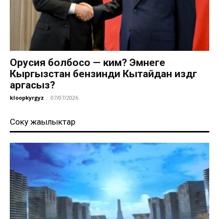
Орусия болбосо — ким? Эмнеге
Кыргызстан бензинди Кытайдан издөөгө
аргасыз?
kloopkyrgyz
-
07/07/2026
Соңку жаңылыктар