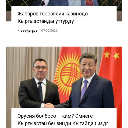
Жапаров геосаясий казинодо
Кыргызстанды уттурду
kloopkyrgyz
-
07/07/2026
Орусия болбосо — ким? Эмнеге
Кыргызстан бензинди Кытайдан издөөгө