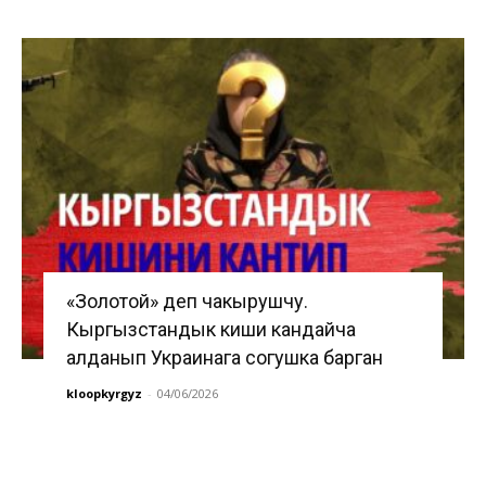
«Золотой» деп чакырушчу.
Кыргызстандык киши кандайча
алданып Украинага согушка барган
kloopkyrgyz
-
04/06/2026