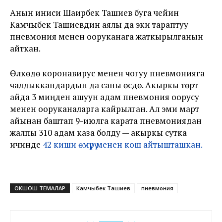
Анын иниси Шаирбек Ташиев буга чейин
Камчыбек Ташиевдин аялы да эки тараптуу
пневмония менен ооруканага жаткырылганын
айткан.
Өлкөдө коронавирус менен чогуу пневмонияга
чалдыккандардын да саны өсүүдө. Акыркы төрт
айда 3 миңден ашуун адам пневмония оорусу
менен ооруканаларга кайрылган. Ал эми март
айынан баштап 9-июлга карата пневмониядан
жалпы 310 адам каза болду — акыркы сутка
ичинде
42 киши өмүрү менен кош айтышташкан.
ОКШОШ ТЕМАЛАР
Камчыбек Ташиев
пневмония