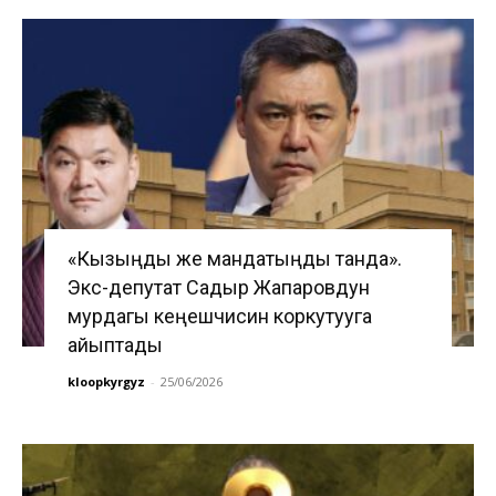
«Кызыңды же мандатыңды танда».
Экс-депутат Садыр Жапаровдун
мурдагы кеңешчисин коркутууга
айыптады
kloopkyrgyz
-
25/06/2026