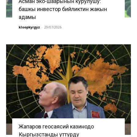
Асман эко-шаарынын курулушу:
башкы инвестор бийликтин жакын
адамы
kloopkyrgyz
-
29/07/2026
Жапаров геосаясий казинодо
Кыргызстанды уттурду