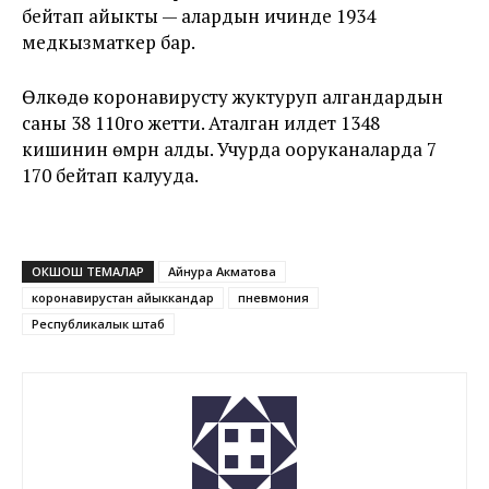
бейтап айыкты — алардын ичинде 1934
медкызматкер бар.
Өлкөдө коронавирусту жуктуруп алгандардын
саны 38 110го жетти. Аталган илдет 1348
кишинин өмүрүн алды. Учурда ооруканаларда 7
170 бейтап калууда.
ОКШОШ ТЕМАЛАР
Айнура Акматова
коронавирустан айыккандар
пневмония
Республикалык штаб