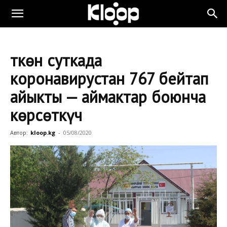
Өткөн суткада
коронавирустан 767 бейтап
айыкты — аймактар боюнча
көрсөткүч
Автор:
kloop.kg
-
05/08/2020