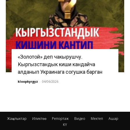
«Золотой» деп чакырушчу.
Кыргызстандык киши кандайча
алданып Украинага согушка барган
kloopkyrgyz
-
04/06/2026
Жаңылыктар
Иликтөө
Репортаж
Видео
Мектеп
Ашар
KY