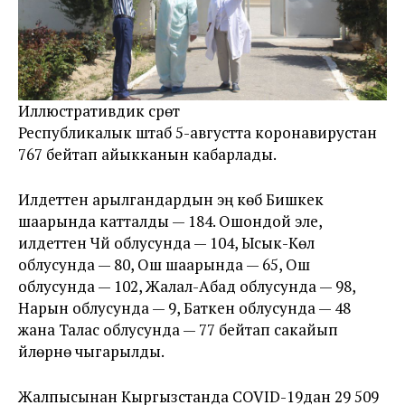
Иллюстративдик сүрөт
Республикалык штаб 5-августта коронавирустан
767 бейтап айыкканын кабарлады.
Илдеттен арылгандардын эң көбү Бишкек
шаарында катталды — 184. Ошондой эле,
илдеттен Чүй облусунда — 104, Ысык-Көл
облусунда — 80, Ош шаарында — 65, Ош
облусунда — 102, Жалал-Абад облусунда — 98,
Нарын облусунда — 9, Баткен облусунда — 48
жана Талас облусунда — 77 бейтап сакайып
үйлөрүнө чыгарылды.
Жалпысынан Кыргызстанда COVID-19дан 29 509