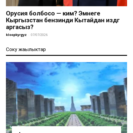
Орусия болбосо — ким? Эмнеге
Кыргызстан бензинди Кытайдан издөөгө
аргасыз?
kloopkyrgyz
-
07/07/2026
Соңку жаңылыктар