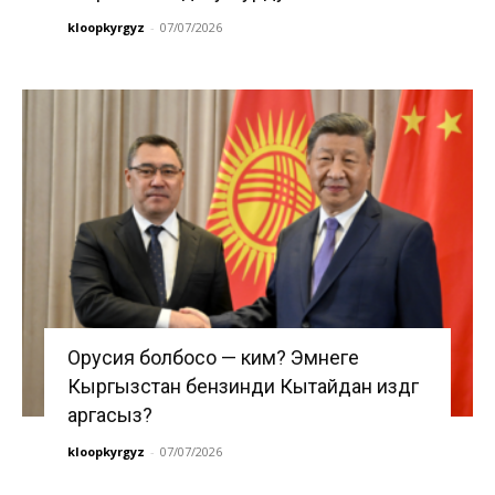
kloopkyrgyz
-
07/07/2026
Орусия болбосо — ким? Эмнеге
Кыргызстан бензинди Кытайдан издөөгө
аргасыз?
kloopkyrgyz
-
07/07/2026