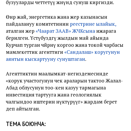
бузууларды четтетүү жөнүндө сунуш киргизди.
Өнөр жай, энергетика жана жер казынасын
пайдалануу комитетинин
реестрине ылайык,
аталган жер
«Чаарат ЗААВ» ЖЧКсына
ижарага
берилген. Үстүбуздөгү жылдын май айында
Курчап турган чөйрөнү коргоо жана токой чарбасы
мамлекеттик агенттиги
«Сандалаш» коругунун
аянтын кыскартууну сунуштаган
.
Агенттиктин маалымкат-негиздемесинде
«корук участогунун чек араларын тактоо Жалал-
Абад облусунун тоо-кен казуу тармагына
инвестиция тартууга жана геологиялык
чалгындоо иштерин өнүктүрүүгө» жардам берет
деп айтылган.
ТЕМА БОЮНЧА: