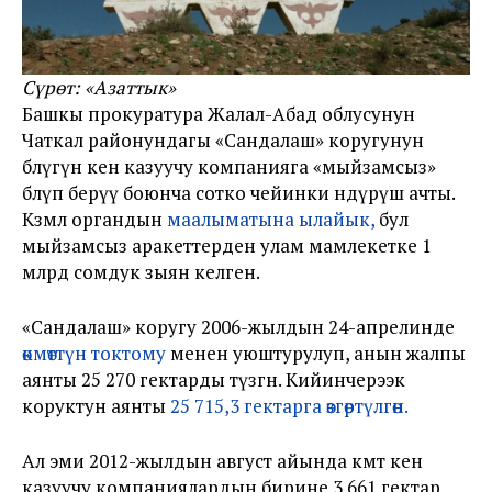
Сүрөт: «Азаттык»
Башкы прокуратура Жалал-Абад облусунун
Чаткал районундагы «Сандалаш» коругунун
бөлүгүн кен казуучу компанияга «мыйзамсыз»
бөлүп берүү боюнча сотко чейинки өндүрүш ачты.
Көзөмөл органдын
маалыматына ылайык,
бул
мыйзамсыз аракеттерден улам мамлекетке 1
млрд сомдук зыян келген.
«Сандалаш» коругу 2006-жылдын 24-апрелинде
өкмөттүн токтому
менен уюштурулуп, анын жалпы
аянты 25 270 гектарды түзгөн. Кийинчерээк
коруктун аянты
25 715,3 гектарга өзгөртүлгөн.
Ал эми 2012-жылдын август айында өкмөт кен
казуучу компаниялардын бирине 3 661 гектар