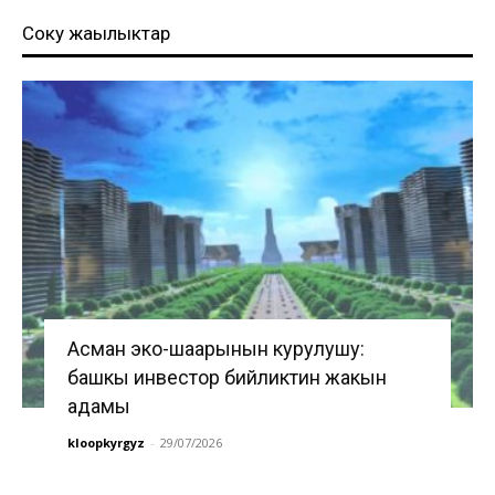
Соңку жаңылыктар
Асман эко-шаарынын курулушу:
башкы инвестор бийликтин жакын
адамы
kloopkyrgyz
-
29/07/2026