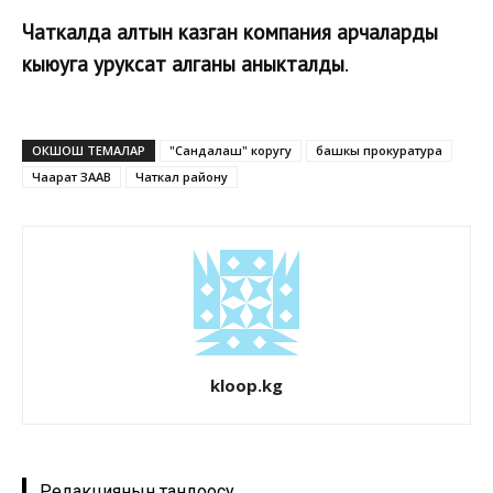
Чаткалда алтын казган компания арчаларды
кыюуга уруксат алганы аныкталды
.
ОКШОШ ТЕМАЛАР
"Сандалаш" коругу
башкы прокуратура
Чаарат ЗААВ
Чаткал району
kloop.kg
Редакциянын тандоосу