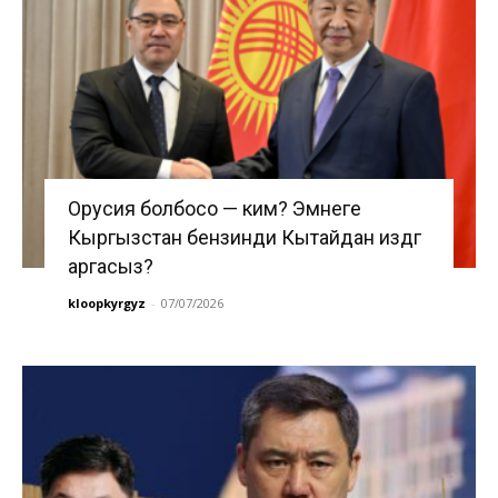
Орусия болбосо — ким? Эмнеге
Кыргызстан бензинди Кытайдан издөөгө
аргасыз?
kloopkyrgyz
-
07/07/2026