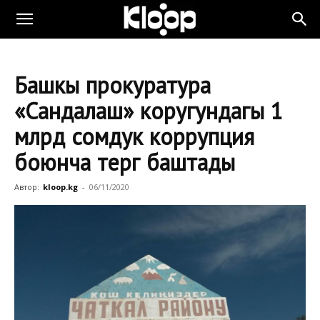
Башкы прокуратура
«Сандалаш» коругундагы 1
млрд сомдук коррупция
боюнча тергөө баштады
Автор:
kloop.kg
-
06/11/2020