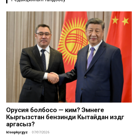
Орусия болбосо — ким? Эмнеге
Кыргызстан бензинди Кытайдан издөөгө
аргасыз?
kloopkyrgyz
-
07/07/2026