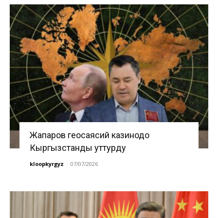
Жапаров геосаясий казинодо
Кыргызстанды уттурду
kloopkyrgyz
-
07/07/2026