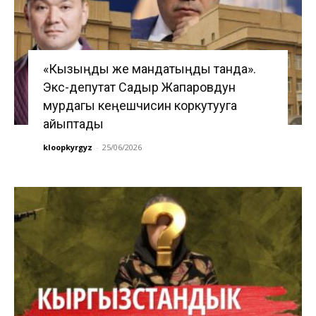
«Кызыңды же мандатыңды танда».
Экс-депутат Садыр Жапаровдун
мурдагы кеңешчисин коркутууга
айыптады
kloopkyrgyz
-
25/06/2026