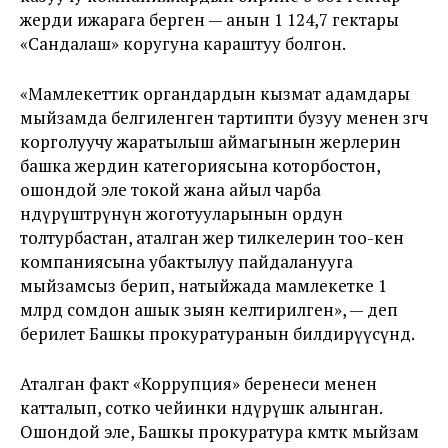
жерди ижарага берген — анын 1 124,7 гектары
«Сандалаш» коругуна караштуу болгон.
«Мамлекеттик органдардын кызмат адамдары
мыйзамда белгиленген тартипти бузуу менен өзгөчө
корголуучу жаратылыш аймагынын жерлерин
башка жердин категориясына которбостон,
ошондой эле токой жана айыл чарба
өндүрүштөрүнүн жоготууларынын ордун
толтурбастан, аталган жер тилкелерин тоо-кен
компаниясына убактылуу пайдаланууга
мыйзамсыз берип, натыйжада мамлекетке 1
млрд сомдон ашык зыян келтирилген», — деп
берилет Башкы прокуратуранын билдирүүсүндө.
Аталган факт «Коррупция» беренеси менен
катталып, сотко чейинки өндүрүшкө алынган.
Ошондой эле, Башкы прокуратура өкмөткө мыйзам