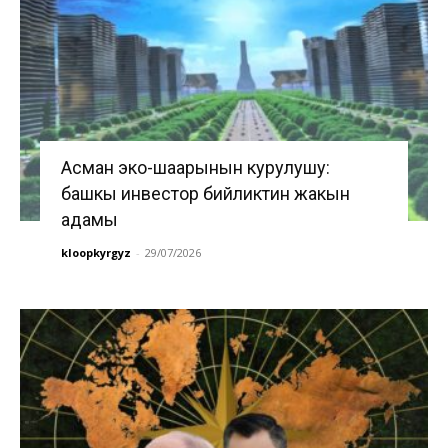
Асман эко-шаарынын курулушу:
башкы инвестор бийликтин жакын
адамы
kloopkyrgyz
-
29/07/2026