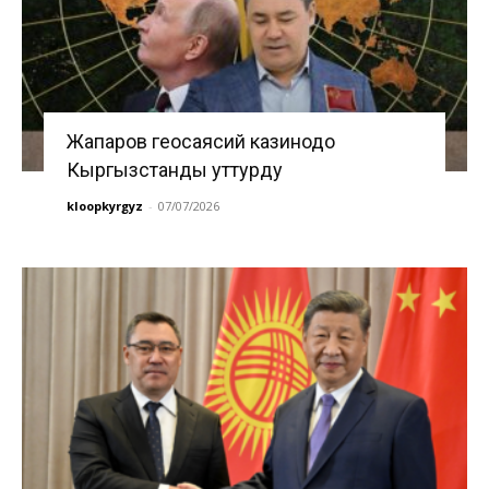
Жапаров геосаясий казинодо
Кыргызстанды уттурду
kloopkyrgyz
-
07/07/2026