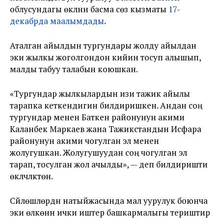
облусундагы өкүлүнүн басма сөз кызматы
17-
декабрда маалымдады
.
Аталган айылдын тургундары жолду айылдан
эки жылкы жоголгондон кийин тосуп алышып,
малды табуу талабын коюшкан.
«Тургундар жылкылардын изи тажик айылы
тарапка кеткендигин билдиришкен. Андан соң
тургундар менен Баткен районунун акими
Каланбек Маркаев жана Тажикстандын Исфара
районунун акими чогулган эл менен
жолугушкан. Жолугушуудан соң чогулган эл
тарап, тосулган жол ачылды», — деп билдиришти
өкүлчүлүктөн.
Сүйлөшүүлөрдүн натыйжасында мал уурулук боюнча
эки өлкөнүн ички иштер башкармалыгы териштирүү