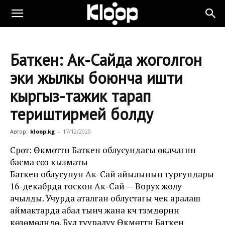
Баткен: Ак-Сайда жоголгон
эки жылкы боюнча ишти
кыргыз-тажик тарап
териштирмей болду
Автор:
kloop.kg
-
17/12/2020
Сүрөт: Өкмөттүн Баткен облусундагы өкүлчүлүгүнүн
басма сөз кызматы
Баткен облусунун Ак-Сай айылынын тургундары
16-декабрда тоскон Ак-Сай — Ворух жолу
ачылды. Учурда аталган облустагы чек аралаш
аймактарда абал тынч жана күч түзүмдөрүнүн
көзөмөлүндө. Бул тууралуу Өкмөттүн Баткен