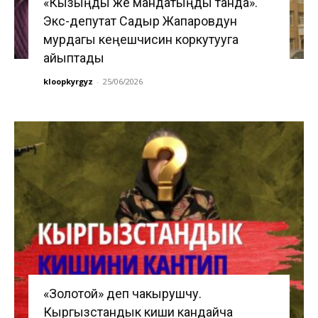
«Кызыңды же мандатыңды танда».
Экс-депутат Садыр Жапаровдун
мурдагы кеңешчисин коркутууга
айыптады
kloopkyrgyz
-
25/06/2026
«Золотой» деп чакырушчу.
Кыргызстандык киши кандайча