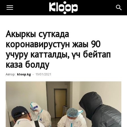
Акыркы суткада
коронавирустун жаңы 90
учуру катталды, үч бейтап
каза болду
Автор:
kloop.kg
-
19/01/2021