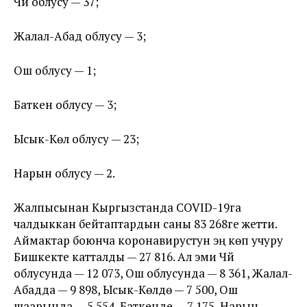
Чүй облусу — 37;
Жалал-Абад облусу — 3;
Ош облусу — 1;
Баткен облусу — 3;
Ысык-Көл облусу — 23;
Нарын облусу — 2.
Жалпысынан Кыргызстанда COVID-19га
чалдыккан бейтаптардын саны 83 268ге жетти.
Аймактар боюнча коронавирустун эң көп учуру
Бишкекте катталды — 27 816. Ал эми Чүй
облусунда — 12 073, Ош облусунда — 8 361, Жалал-
Абадда — 9 898, Ысык-Көлдө — 7 500, Ош
шаарында — 5 554, Баткенде — 7 175, Нарын