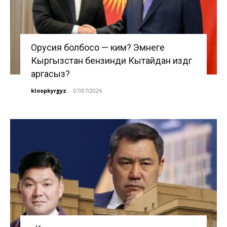
Орусия болбосо — ким? Эмнеге
Кыргызстан бензинди Кытайдан издөөгө
аргасыз?
kloopkyrgyz
-
07/07/2026