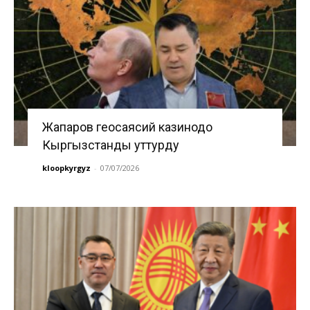
Жапаров геосаясий казинодо
Кыргызстанды уттурду
kloopkyrgyz
-
07/07/2026