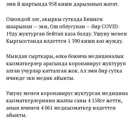
эми үй шартында 958 киши дарыланып жатат.
Ошондой эле, акыркы суткада Бишкек
шаарынан — эки, Ош облусунан — бир COVID-
19ду жуктурган бейтап каза болду. Ушуну менен
Кыргызстанда илдеттен 1 390 киши көз жумду.
Мындан сырткары, өлкө боюнча медициналык
кызматкерлер арасында коронавирус жуктуруп
алган учурлар катталган жок. Ал эми бир сутка
ичинде эки медик айыкты.
Ушуну менен коронавирус жуктурган медицина
кызматкерлеринин жалпы саны 4 158ге жетти,
анын ичинен 4 061 медкызматкер илдеттен
айыкты.