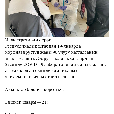
Иллюстративдик сүрөт
Республикалык штабдан 19-январда
коронавирустун жаңы 90 учуру катталганын
маалымдашты. Ооруга чалдыккандардын
22синде COVID-19 лабораториялык аныкталган,
ал эми калган 68инде клиникалык-
эпидемиологиялык тастыкталган.
Аймактар боюнча көрсөткүч:
Бишкек шаары — 21;