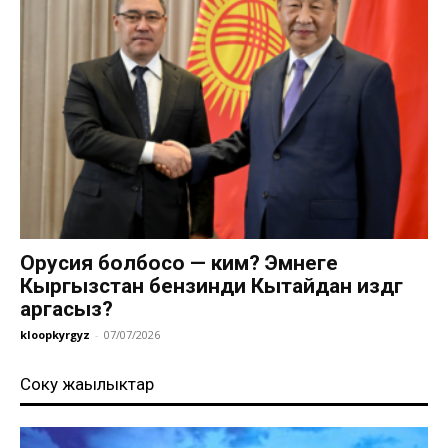
Орусия болбосо — ким? Эмнеге
Кыргызстан бензинди Кытайдан издөөгө
аргасыз?
kloopkyrgyz
-
07/07/2026
Соңку жаңылыктар