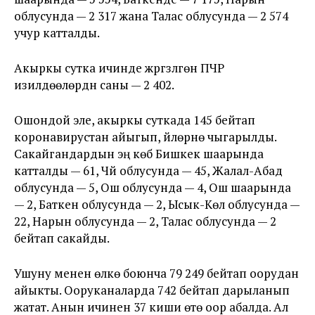
облусунда — 2 317 жана Талас облусунда — 2 574
учур катталды.
Акыркы сутка ичинде жүргүзүлгөн ПЧР
изилдөөлөрдүн саны — 2 402.
Ошондой эле, акыркы суткада 145 бейтап
коронавирустан айыгып, үйлөрүнө чыгарылды.
Сакайгандардын эң көбү Бишкек шаарында
катталды — 61, Чүй облусунда — 45, Жалал-Абад
облусунда — 5, Ош облусунда — 4, Ош шаарында
— 2, Баткен облусунда — 2, Ысык-Көл облусунда —
22, Нарын облусунда — 2, Талас облусунда — 2
бейтап сакайды.
Ушуну менен өлкө боюнча 79 249 бейтап оорудан
айыкты. Ооруканаларда 742 бейтап дарыланып
жатат. Анын ичинен 37 киши өтө оор абалда. Ал