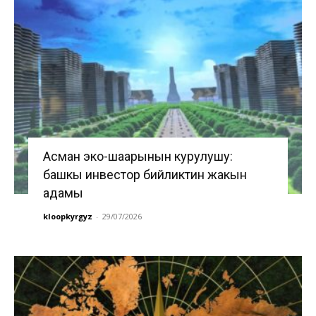
Асман эко-шаарынын курулушу:
башкы инвестор бийликтин жакын
адамы
kloopkyrgyz
-
29/07/2026