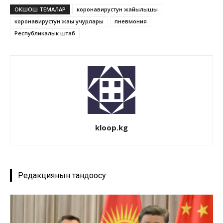
ОКШОШ ТЕМАЛАР
коронавирустун жайылышы
коронавирустун жаңы учурлары
пневмония
Республикалык штаб
kloop.kg
Редакциянын тандоосу