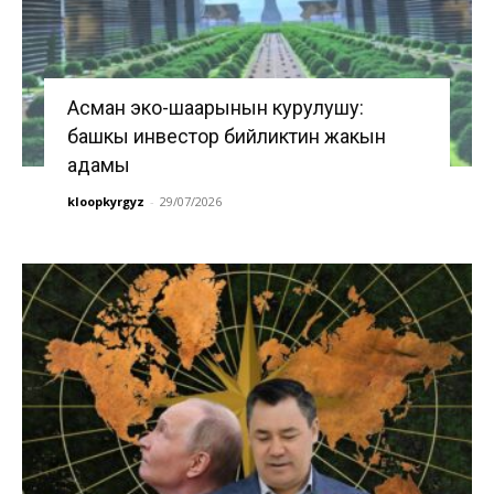
Асман эко-шаарынын курулушу:
башкы инвестор бийликтин жакын
адамы
kloopkyrgyz
-
29/07/2026