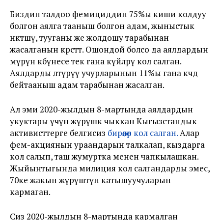
Биздин талдоо фемициддин 75%ы киши колдуу
болгон аялга тааныш болгон адам, жыныстык
өнөктөшү, тууганы же жолдошу тарабынан
жасалганын көрсөтөт. Ошондой болсо да аялдардын
өмүрүнө көбүнесе тек гана күйөөлөрү кол салган.
Аялдарды өлтүрүү учурларынын 11%ы гана көчөдө
бейтааныш адам тарабынан жасалган.
Ал эми 2020-жылдын 8-мартында аялдардын
укуктары үчүн жүрүшкө чыккан Кыгызстандык
активисттерге белгисиз
бирөөлөр кол салган.
Алар
фем-акциянын ураандарын талкалап, кыздарга
кол салып, таш жумуртка менен чапкылашкан.
Жыйынтыгында милиция кол салгандарды эмес,
70ке жакын жүрүштүн катышуучуларын
кармаган.
Сиз 2020-жылдын 8-мартында кармалган