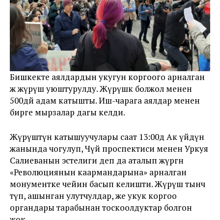
Бишкекте аялдардын укугун коргоого арналган
жөө жүрүш уюштурулду. Жүрүшкө болжол менен
500дөй адам катышты. Иш-чарага аялдар менен
бирге мырзалар дагы келди.
Жүрүштүн катышуучулары саат 13:00дө Ак үйдүн
жанында чогулуп, Чүй проспектиси менен Уркуя
Салиеванын эстелиги деп да аталып жүргөн
«Революциянын каармандарына» арналган
монументке чейин басып келишти. Жүрүш тынч
өтүп, ашынган улутчулдар, же укук коргоо
органдары тарабынан тоскоолдуктар болгон
жок.