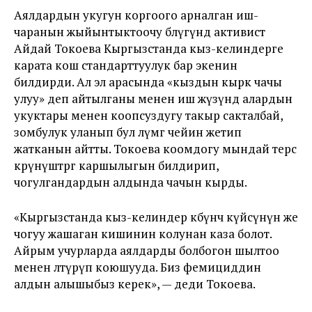
Аялдардын укугун коргоого арналган иш-
чаранын жыйынтыктоочу бөлүгүндө активист
Айдай Токоева Кыргызстанда кыз-келиндерге
карата кош стандарттуулук бар экенин
билдирди. Ал эл арасында «кыздын кырк чачы
улуу» деп айтылганы менен иш жүзүндө алардын
укуктары менен коопсуздугу такыр сакталбай,
зомбулук уланып бул өлүмгө чейин жетип
жатканын айтты. Токоева коомдогу мындай терс
көрүнүштөргө каршылыгын билдирип,
чогулгандардын алдында чачын кырды.
«Кыргызстанда кыз-келиндер көбүнчө күйөөсүнүн же
чогуу жашаган кишинин колунан каза болот.
Айрым учурларда аялдарды болбогон шылтоо
менен өлтүрүп коюшууда. Биз фемициддин
алдын алышыбыз керек», — деди Токоева.