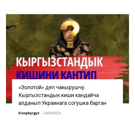
«Золотой» деп чакырушчу.
Кыргызстандык киши кандайча
алданып Украинага согушка барган
kloopkyrgyz
-
04/06/2026