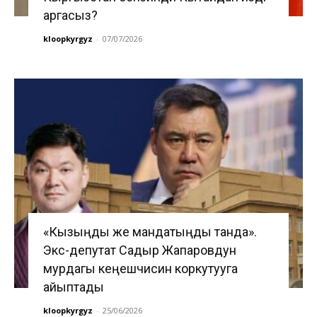
аргасыз?
kloopkyrgyz
-
07/07/2026
«Кызыңды же мандатыңды танда».
Экс-депутат Садыр Жапаровдун
мурдагы кеңешчисин коркутууга
айыптады
kloopkyrgyz
-
25/06/2026