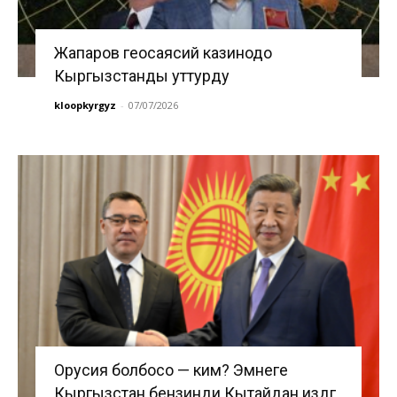
Жапаров геосаясий казинодо
Кыргызстанды уттурду
kloopkyrgyz
-
07/07/2026
Орусия болбосо — ким? Эмнеге
Кыргызстан бензинди Кытайдан издөөгө