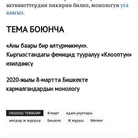
активисттердин пикирин билип, монологун
уга
аласыз.
ТЕМА БОЮНЧА
«Аны баары бир өлтүрмөкмүн».
Кыргызстандагы фемицид тууралуу «Клооптун»
изилдөөсү
2020-жылы 8-мартта Бишкекте
кармалгандардын монологу
ОКШОШ ТЕМАЛАР
8-март
адам укуктары
аялдар жөө жүрүшү
Бишкек
Жөө жүрүш
Митинг