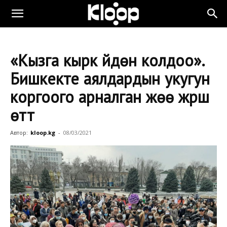
«Кызга кырк үйдөн колдоо».
Бишкекте аялдардын укугун
коргоого арналган жөө жүрүш
өттү
Автор:
kloop.kg
-
08/03/2021