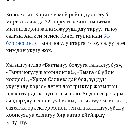
Бишкектин Биринчи май райондук соту 5-
мартта калаада 22-апрелге чейин тынчтык
митингдерин жана жөө жүрүштөрдү өткөрүүгө тыюу
салган. Анткен менен Конституциянын
34-
беренесинде
тынч чогулуштарга тыюу салууга эч
кимдин укугу жок.
Катышуучулар «Бактылуу болууга татыктуубуз»,
«Тынч чогулуш эркиндиги!», «Кызга 40 үйдөн
колдоо!», «Уркуя Салиевадай бол, өзүңдүн
укугуңду корго» деген чакырыктар жазылган
плакаттарды көтөрүп чыгышкан. Андан сырткары
аялдар үчүн сапаттуу билим, татыктуу эмгек-акы,
саясатка эркектер менен тең ата катышуу, үйдөгү
коопсуздук сыяктуу бир катар көйгөйлөрдү
көтөрүштү.