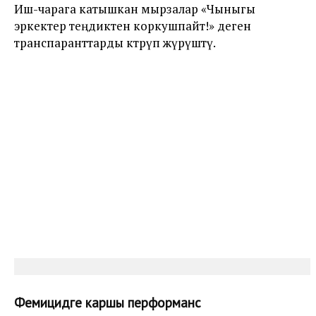
Иш-чарага катышкан мырзалар «Чыныгы
эркектер теңдиктен коркушпайт!» деген
транспаранттарды көтөрүп жүрүштү.
Фемицидге каршы перформанс