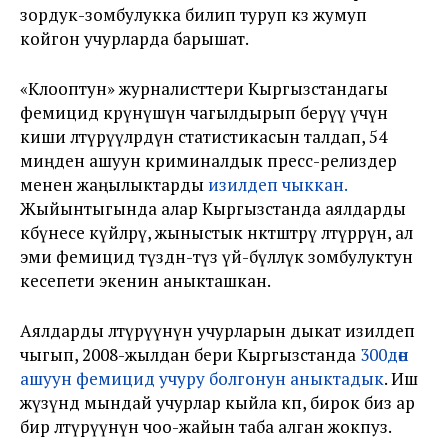
зордук-зомбулукка билип туруп көз жумуп
койгон учурларда барышат.
«Клооптун» журналисттери Кыргызстандагы
фемицид көрүнүшүн чагылдырып берүү үчүн
киши өлтүрүүлөрдүн статистикасын талдап, 54
миңден ашуун криминалдык пресс-релиздер
менен жаңылыктарды
изилдеп чыккан.
Жыйынтыгында алар Кыргызстанда аялдарды
көбүнесе күйөөлөрү, жыныстык өнөктөштөрү өлтүрөрүн, ал
эми фемицид түздөн-түз үй-бүлөлүк зомбулуктун
кесепети экенин аныкташкан.
Аялдарды өлтүрүүнүн учурларын дыкат изилдеп
чыгып, 2008-жылдан бери Кыргызстанда
300дөн
ашуун фемицид учуру болгонун аныктадык
. Иш
жүзүндө мындай учурлар кыйла көп, бирок биз ар
бир өлтүрүүнүн чоо-жайын таба алган жокпуз.