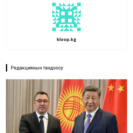
kloop.kg
Редакциянын тандоосу