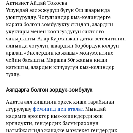
Активист Айдай Токоева
Ушундай эле жөө жүрүш бүгүн Ош шаарында
уюштурулду. Чогулгандар кыз-келиндерге
карата болгон зомбулукту сындап, алардын
укуктары менен коопсуздугун сактоого
чакырышты. Алар Курманжан датка эстелигинин
алдында чогулуп, шаардын борбордук көчөлөрүн
аралап «Энелердин көз жашы» монументине
чейин басышты. Маршка 50гө жакын киши
катышты, алардын көпчүлүгүн кыз-келиндер
түздү.
Аялдарга болгон зордук-зомбулук
Адатта аял кишинин эркек киши тарабынан
өлтүрүлүшү
фемицид деп аталат.
Мындай
кадамга эркектер кыз-келиндерди жек
көргөндүктөн, гендердик басмырлоонун
натыйжасында жана/же мамлекет гендердик