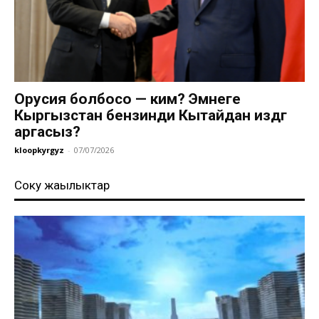
Орусия болбосо — ким? Эмнеге
Кыргызстан бензинди Кытайдан издөөгө
аргасыз?
kloopkyrgyz
-
07/07/2026
Соңку жаңылыктар