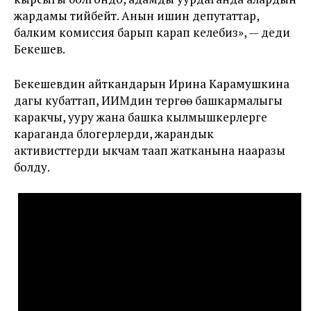
жардамы тийбейт. Анын ишин депутаттар,
балким комиссия барып карап келебиз», — деди
Бекешев.
Бекешевдин айткандарын Ирина Карамушкина
дагы кубаттап, ИИМдин тергөө башкармалыгы
каракчы, ууру жана башка кылмышкерлерге
караганда блогерлерди, жарандык
активисттерди ыкчам таап жатканына нааразы
болду.