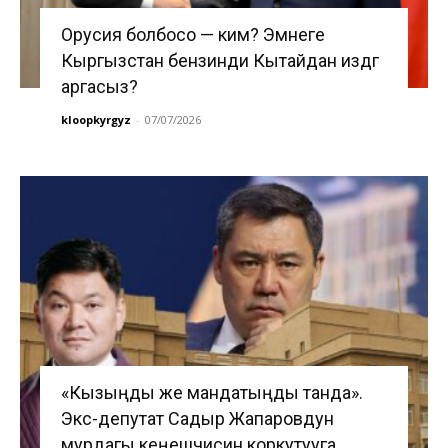
Орусия болбосо — ким? Эмнеге
Кыргызстан бензинди Кытайдан издөөгө
аргасыз?
kloopkyrgyz
-
07/07/2026
«Кызыңды же мандатыңды танда».
Экс-депутат Садыр Жапаровдун
мурдагы кеңешчисин коркутууга