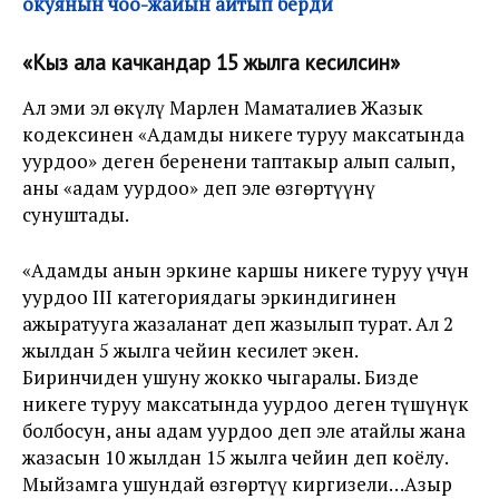
окуянын чоо-жайын айтып берди
«Кыз ала качкандар 15 жылга кесилсин»
Ал эми эл өкүлү Марлен Маматалиев Жазык
кодексинен «Адамды никеге туруу максатында
уурдоо» деген беренени таптакыр алып салып,
аны «адам уурдоо» деп эле өзгөртүүнү
сунуштады.
«Адамды анын эркине каршы никеге туруу үчүн
уурдоо III категориядагы эркиндигинен
ажыратууга жазаланат деп жазылып турат. Ал 2
жылдан 5 жылга чейин кесилет экен.
Биринчиден ушуну жокко чыгаралы. Бизде
никеге туруу максатында уурдоо деген түшүнүк
болбосун, аны адам уурдоо деп эле атайлы жана
жазасын 10 жылдан 15 жылга чейин деп коёлу.
Мыйзамга ушундай өзгөртүү киргизели…Азыр