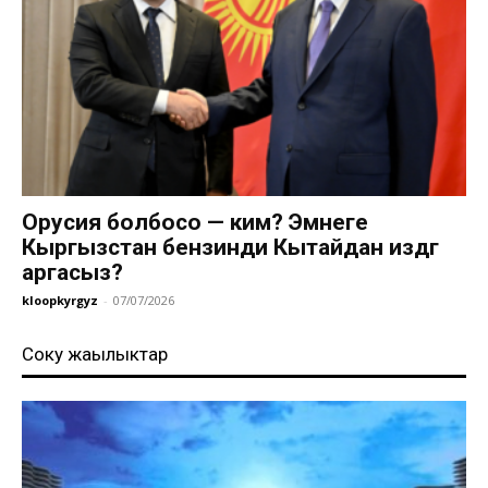
Орусия болбосо — ким? Эмнеге
Кыргызстан бензинди Кытайдан издөөгө
аргасыз?
kloopkyrgyz
-
07/07/2026
Соңку жаңылыктар