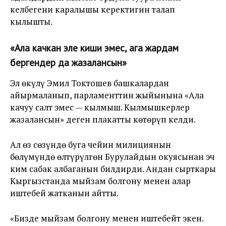
келбегени каралышы керектигин талап
кылышты.
«Ала качкан эле киши эмес, ага жардам
бергендер да жазалансын»
Эл өкүлү Эмил Токтошев башкалардан
айырмаланып, парламенттин жыйынына «Ала
качуу салт эмес — кылмыш. Кылмышкерлер
жазалансын» деген плакатты көтөрүп келди.
Ал өз сөзүндө буга чейин милициянын
бөлүмүндө өлтүрүлгөн Бурулайдын окуясынан эч
ким сабак албаганын билдирди. Андан сырткары
Кыргызстанда мыйзам болгону менен алар
иштебей жатканын айтты.
«Бизде мыйзам болгону менен иштебейт экен.