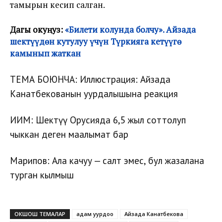
тамырын кесип салган.
Дагы окуңуз:
«Билети колунда болчу». Айзада
шектүүдөн кутулуу үчүн Түркияга кетүүгө
камынып жаткан
ТЕМА БОЮНЧА:
Иллюстрация: Айзада
Канатбекованын уурдалышына реакция
ИИМ: Шектүү Орусияда 6,5 жыл соттолуп
чыккан деген маалымат бар
Марипов: Ала качуу — салт эмес, бул жазалана
турган кылмыш
ОКШОШ ТЕМАЛАР
адам уурдоо
Айзада Канатбекова