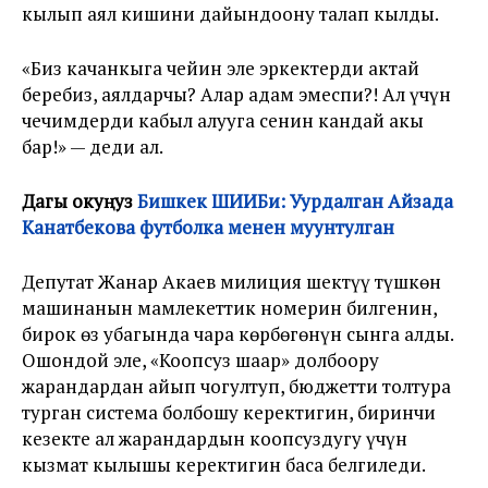
кылып аял кишини дайындоону талап кылды.
«Биз качанкыга чейин эле эркектерди актай
беребиз, аялдарчы? Алар адам эмеспи?! Ал үчүн
чечимдерди кабыл алууга сенин кандай акың
бар!» — деди ал.
Дагы окуңуз
Бишкек ШИИБи: Уурдалган Айзада
Канатбекова футболка менен муунтулган
Депутат Жанар Акаев милиция шектүү түшкөн
машинанын мамлекеттик номерин билгенин,
бирок өз убагында чара көрбөгөнүн сынга алды.
Ошондой эле, «Коопсуз шаар» долбоору
жарандардан айып чогултуп, бюджетти толтура
турган система болбошу керектигин, биринчи
кезекте ал жарандардын коопсуздугу үчүн
кызмат кылышы керектигин баса белгиледи.