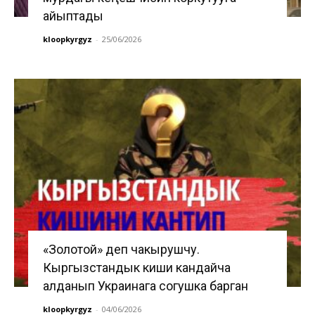
айыптады
kloopkyrgyz
-
25/06/2026
«Золотой» деп чакырушчу.
Кыргызстандык киши кандайча
алданып Украинага согушка барган
kloopkyrgyz
-
04/06/2026