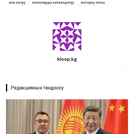
ала качуу
жазаларды катаалдатуу
жогорку кеңеш
kloop.kg
Редакциянын тандоосу