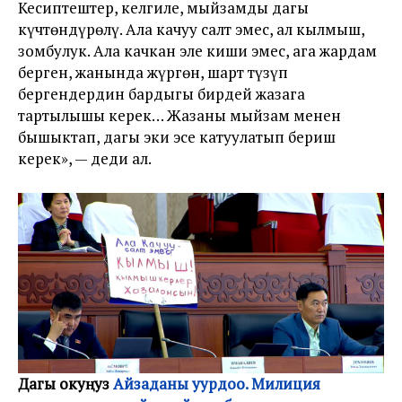
Кесиптештер, келгиле, мыйзамды дагы
күчтөндүрөлү. Ала качуу салт эмес, ал кылмыш,
зомбулук. Ала качкан эле киши эмес, ага жардам
берген, жанында жүргөн, шарт түзүп
бергендердин бардыгы бирдей жазага
тартылышы керек… Жазаны мыйзам менен
бышыктап, дагы эки эсе катуулатып бериш
керек», — деди ал.
Дагы окуңуз
Айзаданы уурдоо. Милиция