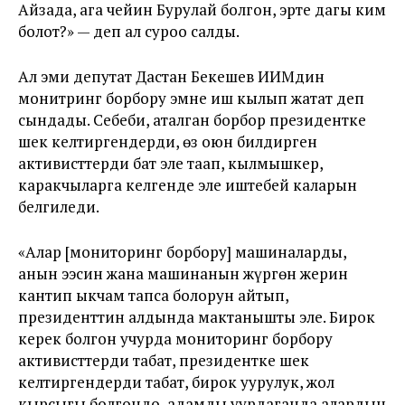
Айзада, ага чейин Бурулай болгон, эртең дагы ким
болот?» — деп ал суроо салды.
Ал эми депутат Дастан Бекешев ИИМдин
монитринг борбору эмне иш кылып жатат деп
сындады. Себеби, аталган борбор президентке
шек келтиргендерди, өз оюн билдирген
активисттерди бат эле таап, кылмышкер,
каракчыларга келгенде эле иштебей каларын
белгиледи.
«Алар [мониторинг борбору] машиналарды,
анын ээсин жана машинанын жүргөн жерин
кантип ыкчам тапса болорун айтып,
президенттин алдында мактанышты эле. Бирок
керек болгон учурда мониторинг борбору
активисттерди табат, президентке шек
келтиргендерди табат, бирок уурулук, жол
кырсыгы болгондо, адамды уурдаганда алардын