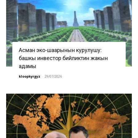
Асман эко-шаарынын курулушу:
башкы инвестор бийликтин жакын
адамы
kloopkyrgyz
-
29/07/2026