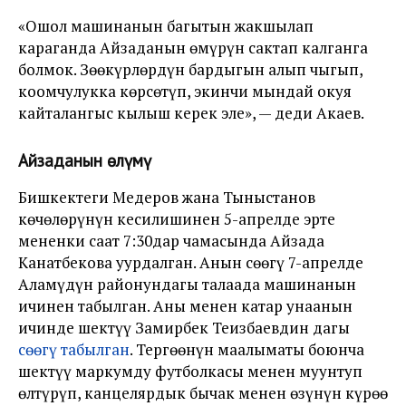
«Ошол машинанын багытын жакшылап
караганда Айзаданын өмүрүн сактап калганга
болмок. Зөөкүрлөрдүн бардыгын алып чыгып,
коомчулукка көрсөтүп, экинчи мындай окуя
кайталангыс кылыш керек эле», — деди Акаев.
Айзаданын өлүмү
Бишкектеги Медеров жана Тыныстанов
көчөлөрүнүн кесилишинен 5-апрелде эртең
мененки саат 7:30дар чамасында Айзада
Канатбекова уурдалган. Анын сөөгү 7-апрелде
Аламүдүн районундагы талаада машинанын
ичинен табылган. Аны менен катар унаанын
ичинде шектүү Замирбек Теңизбаевдин дагы
сөөгү табылган
. Тергөөнүн маалыматы боюнча
шектүү маркумду футболкасы менен муунтуп
өлтүрүп, канцелярдык бычак менен өзүнүн күрөө