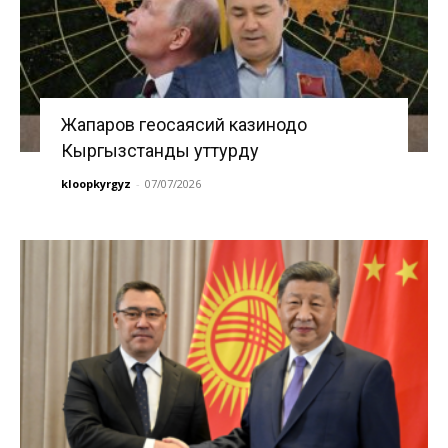
Жапаров геосаясий казинодо
Кыргызстанды уттурду
kloopkyrgyz
-
07/07/2026