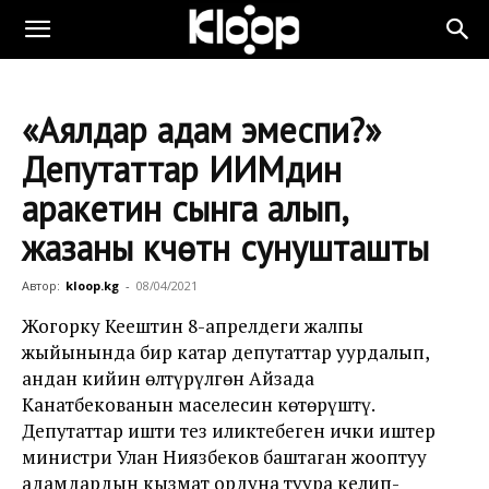
«Аялдар адам эмеспи?»
Депутаттар ИИМдин
аракетин сынга алып,
жазаны күчөтүүнү сунушташты
Автор:
kloop.kg
-
08/04/2021
Жогорку Кеңештин 8-апрелдеги жалпы
жыйынында бир катар депутаттар уурдалып,
андан кийин өлтүрүлгөн Айзада
Канатбекованын маселесин көтөрүштү.
Депутаттар ишти тез иликтебеген ички иштер
министри Улан Ниязбеков баштаган жооптуу
адамдардын кызмат ордуна туура келип-