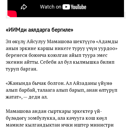
«ИИМди аялдарга бергиле»
Эл өкүлү Айсулуу Мамашова шектүүгө «Адамды
анын эркине каршы никеге туруу үчүн уурдоо»
беренеси боюнча коюлган айып туура эмес
экенин айтты. Себеби ал бул кылмышка билип
туруп барган.
«Жанында бычак болгон. Ал Айзаданы үйүнө
алып барбай, талаага алып барып, анан өлтүрүп
жатат», — деди ал.
Мамашова андан сырткары эркектер үй-
бүлөдөгү зомбулукка, ала качууга кош көңүл
мамиле кылгандыктан ички иштер министри