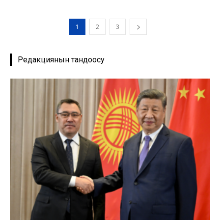
1
2
3
Редакциянын тандоосу