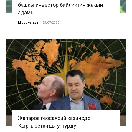
башкы инвестор бийликтин жакын
адамы
kloopkyrgyz
-
29/07/2026
Жапаров геосаясий казинодо
Кыргызстанды уттурду