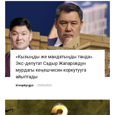
«Кызыңды же мандатыңды танда».
Экс-депутат Садыр Жапаровдун
мурдагы кеңешчисин коркутууга
айыптады
kloopkyrgyz
-
25/06/2026