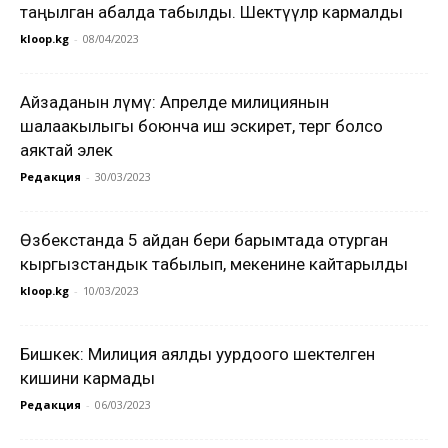
таңылган абалда табылды. Шектүүлөр кармалды
kloop.kg
-
08/04/2023
Айзаданын өлүмү: Апрелде милициянын
шалаакылыгы боюнча иш эскирет, тергөө болсо
аяктай элек
Редакция
-
30/03/2023
Өзбекстанда 5 айдан бери барымтада отурган
кыргызстандык табылып, мекенине кайтарылды
kloop.kg
-
10/03/2023
Бишкек: Милиция аялды уурдоого шектелген
кишини кармады
Редакция
-
06/03/2023