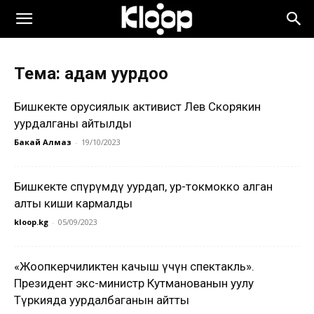
Тема: адам уурдоо
Бишкекте орусиялык активист Лев Скорякин
уурдалганы айтылды
Бакай Алмаз
-
19/10/2023
Бишкекте өспүрүмдү уурдап, ур-токмокко алган
алты киши кармалды
kloop.kg
-
05/09/2023
«Жоопкерчиликтен качыш үчүн спектакль».
Президент экс-министр Кутманованын уулу
Түркияда уурдалбаганын айтты