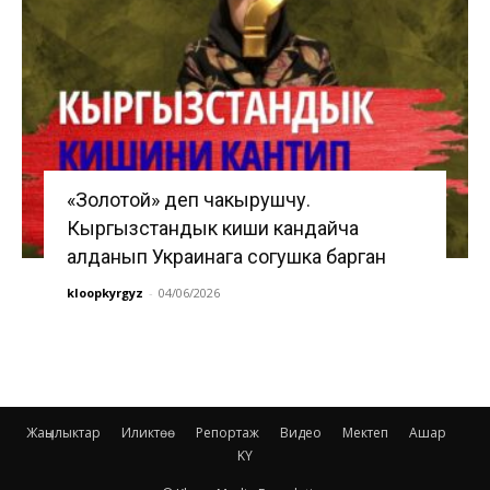
«Золотой» деп чакырушчу.
Кыргызстандык киши кандайча
алданып Украинага согушка барган
kloopkyrgyz
-
04/06/2026
Жаңылыктар
Иликтөө
Репортаж
Видео
Мектеп
Ашар
KY