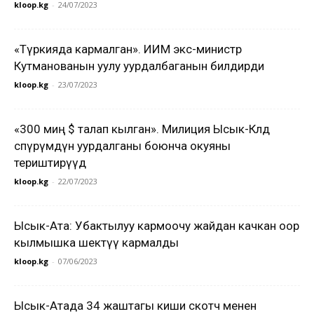
kloop.kg
-
24/07/2023
«Түркияда кармалган». ИИМ экс-министр
Кутманованын уулу уурдалбаганын билдирди
kloop.kg
-
23/07/2023
«300 миң $ талап кылган». Милиция Ысык-Көлдө
өспүрүмдүн уурдалганы боюнча окуяны
териштирүүдө
kloop.kg
-
22/07/2023
Ысык-Ата: Убактылуу кармоочу жайдан качкан оор
кылмышка шектүү кармалды
kloop.kg
-
07/06/2023
Ысык-Атада 34 жаштагы киши скотч менен