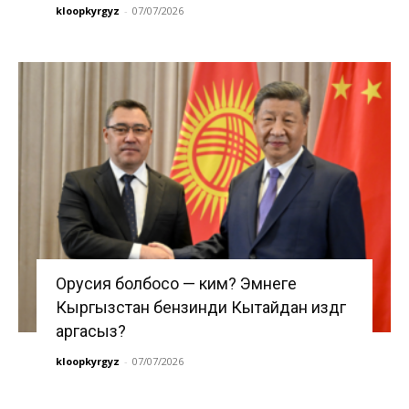
kloopkyrgyz
-
07/07/2026
Орусия болбосо — ким? Эмнеге
Кыргызстан бензинди Кытайдан издөөгө
аргасыз?
kloopkyrgyz
-
07/07/2026