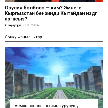
Орусия болбосо — ким? Эмнеге
Кыргызстан бензинди Кытайдан издөөгө
аргасыз?
kloopkyrgyz
-
07/07/2026
Соңку жаңылыктар
Асман эко-шаарынын курулушу: