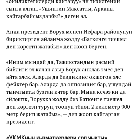
«бийликтегилерди кайтаруу» үчүн тизилгенин
сынга алган. «Ушинтип Максатты, Арканы
кайтарбайсыздарбы?» деген ал.
Анда президент Ворух менен Исфара районунун
бириктирген айланма жолду «Баткенге тиешелүү
деп көрсөтүп жатабыз» деп жооп берген.
«Иним мындай да, Тажикстандын расмий
бийлиги эч качан азыр Ворух анклав эмес деп
айта элек. Аларда да биздикине окшогон эле
фейктер бар. Аларда да оппозиция бар, ушундай
тынчтыкты бузган күчтөр бар. Мына кечээ күнү да
сүйлөштүк, Ворухка жолду биз Баткенге тиешелүү
деп көргөзүп туруп, тоонун түбүнөн 2 километр 900
метр берип жатабыз», — деп жооп кайтарган
президент.
«УКМКнын кызматкерлери сүрүп чыкты»