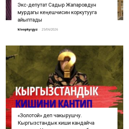
Экс-депутат Садыр Жапаровдун
мурдагы кеңешчисин коркутууга
айыптады
kloopkyrgyz
-
25/06/2026
«Золотой» деп чакырушчу.
Кыргызстандык киши кандайча