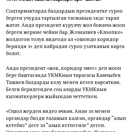
Соцтармактарда балдардын президентке суроо
берген учурда тартылган тасманын үзүндүсү тарап
жатат. Анда президент курулчу жол боюнча жооп
берген жерине чейин бар. Жээналиев «Клоопко»
жолдогон толук видеодо ал «ошондо коридор
берилди э» деп кайрадан суроо узатканын көрүүгө
болот.
Анда президент «жок, коридор эмес» деп жооп
бере баштаганда УКМКнын төрагасы Камчыбек
Ташиев балдарды колу менен кезеп көрсөткөн.
Белги берилгенден соң аларды УКМКнын
кызматкерлери жыйындан четтеткен.
«Ошол жерден видео өчкөн. Анан эл менен
органдар бизди талашып калган, органдар “алып
кетебиз” десе эл “алып кетпегиле” деген.