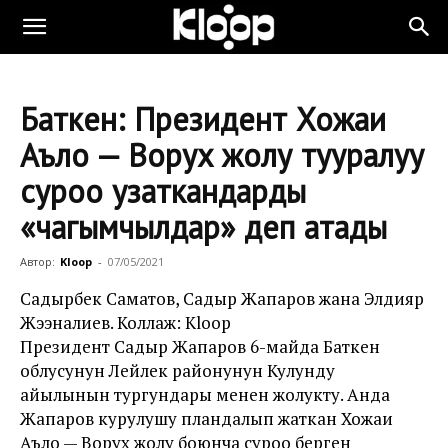
Баткен: Президент Хожаи
Аъло — Ворух жолу тууралуу
суроо узаткандарды
«чагымчылдар» деп атады
Автор:
Kloop
-
07/05/2021
Садырбек Саматов, Садыр Жапаров жана Элдияр
Жээналиев. Коллаж: Kloop
Президент Садыр Жапаров 6-майда Баткен
облусунун Лейлек районунун Кулунду
айылынын тургундары менен жолукту. Анда
Жапаров курулушу пландалып жаткан Хожаи
Аъло — Ворух жолу боюнча суроо берген