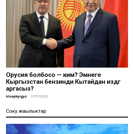
Орусия болбосо — ким? Эмнеге
Кыргызстан бензинди Кытайдан издөөгө
аргасыз?
kloopkyrgyz
-
07/07/2026
Соңку жаңылыктар