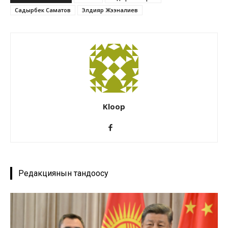
Садырбек Саматов
Элдияр Жээналиев
Kloop
Редакциянын тандоосу