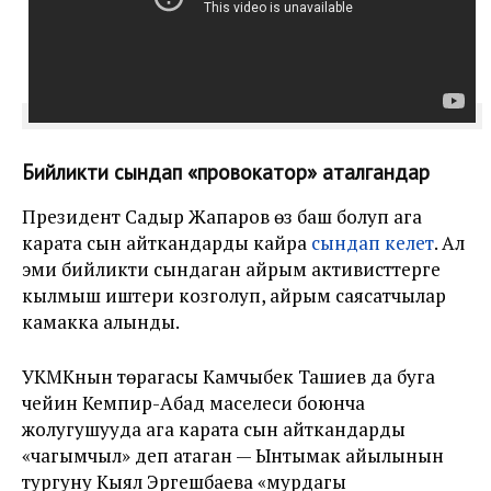
Бийликти сындап «провокатор» аталгандар
Президент Садыр Жапаров өзү баш болуп ага
карата сын айткандарды кайра
сындап келет
. Ал
эми бийликти сындаган айрым активисттерге
кылмыш иштери козголуп, айрым саясатчылар
камакка алынды.
УКМКнын төрагасы Камчыбек Ташиев да буга
чейин Кемпир-Абад маселеси боюнча
жолугушууда ага карата сын айткандарды
«чагымчыл» деп атаган — Ынтымак айылынын
тургуну Кыял Эргешбаева «мурдагы