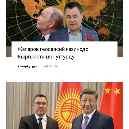
Жапаров геосаясий казинодо
Кыргызстанды уттурду
kloopkyrgyz
-
07/07/2026