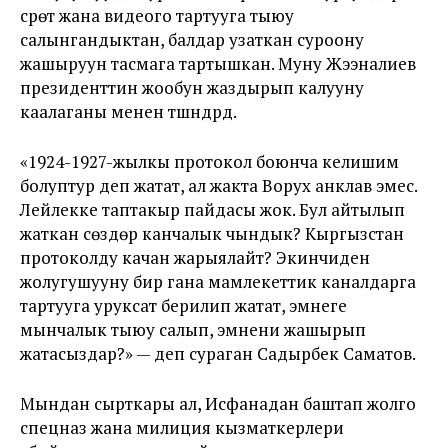
сүрөт жана видеого тартууга тыюу
салынгандыктан, балдар узаткан суроону
жашыруун тасмага тартышкан. Муну Жээналиев
президенттин жообун жаздырып калууну
каалаганы менен түшүндүрдү.
«1924-1927-жылкы протокол боюнча келишим
болуптур деп жатат, ал жакта Ворух анклав эмес.
Лейлекке таптакыр пайдасы жок. Бул айтылып
жаткан сөздөр канчалык чындык? Кыргызстан
протоколду качан жарыялайт? Экинчиден
жолугушууну бир гана мамлекеттик каналдарга
тартууга уруксат берилип жатат, эмнеге
мынчалык тыюу салып, эмнени жашырып
жатасыздар?» — деп сураган Садырбек Саматов.
Мындан сырткары ал, Исфанадан баштап жолго
спецназ жана милиция кызматкерлери