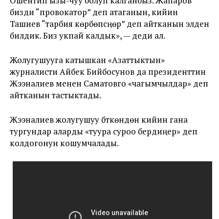
Ошентип ызы-чуу болуп калганбыз. Жапаров
бизди “провокатор” деп атаганын, кийин
Ташиев “тарбия көрбөпсүңөр” деп айтканын элден
билдик. Биз укпай калдык», — деди ал.
Жолугушууга катышкан «Азаттыктын»
журналисти Айбек Бийбосунов да президенттин
Жээналиев менен Саматовго «чагымчылдар» деп
айтканын тастыктады.
Жээналиев жолугушуу бүткөндөн кийин гана
тургундар аларды «туура суроо бердиңер» деп
колдогонун кошумчалады.