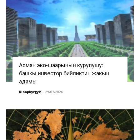
Асман эко-шаарынын курулушу:
башкы инвестор бийликтин жакын
адамы
kloopkyrgyz
-
29/07/2026