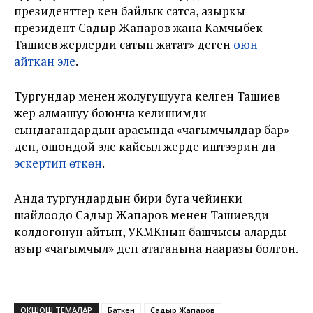
президенттер кен байлык сатса, азыркы
президент Садыр Жапаров жана Камчыбек
Ташиев жерлерди сатып жатат» деген
оюн
айткан эле
.
Тургундар менен жолугушууга келген Ташиев
жер алмашуу боюнча келишимди
сындагандардын арасында «чагымчылдар бар»
деп, ошондой эле кайсыл жерде иштээрин да
эскертип өткөн
.
Анда тургундардын бири буга чейинки
шайлоодо Садыр Жапаров менен Ташиевди
колдогонун айтып, УКМКнын башчысы аларды
азыр «чагымчыл» деп атаганына нааразы болгон.
ОКШОШ ТЕМАЛАР
Баткен
Садыр Жапаров