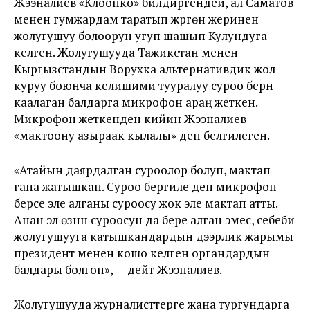
Жээналиев «Клоопко» билдиргендей, ал Саматов
менен гумжардам таратып жүргөн жеринен
жолугушуу болоорун угуп шашып Кулундуга
келген. Жолугушууда Тажикстан менен
Кыргызстандын Ворухка альтернативдик жол
куруу боюнча келишими тууралуу суроо берүүнү
каалаган балдарга микрофон араң жеткен.
Микрофон жеткенден кийин Жээналиев
«мактоону азыраак кылалы» деп белгилеген.
«Атайын даярдалган суроолор болуп, мактап
гана жатышкан. Суроо бергиле деп микрофон
берсе эле алганы суроосу жок эле мактап атты.
Анан эл өзүнүн суроосун да бере алган эмес, себеби
жолугушууга катышкандардын дээрлик жарымы
президент менен кошо келген органдардын
балдары болгон», — дейт Жээналиев.
Жолугушууда журналисттерге жана тургундарга