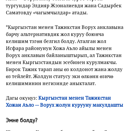
тургундар Элдияр Жээналиевди жана Садырбек
Саматовду «чагымчылдар» атады.
*Кыргызстан менен Тажикстан Ворух анклавына
барчу альтернативдик жол куруу боюнча
келишим түзгөнү белгилүү болду. Аталган жол
Исфара районунун Хожа Аъло айылы менен
Ворух анклавын байланыштырып, ал Тажикстан
менен Кыргызстандын эсебинен курулмакчы.
Бирок Тажик тарап аны өзү колдонот жана жолду
өзү тейлейт. Жолдун статусу эки өлкөнүн өзүнчө
келишиминин негизинде аныкталат.
Дагы окуңуз:
Кыргызстан менен Тажикстан
Хожаи Аъло — Ворух жолун курууну макулдашты
Эмне болду?