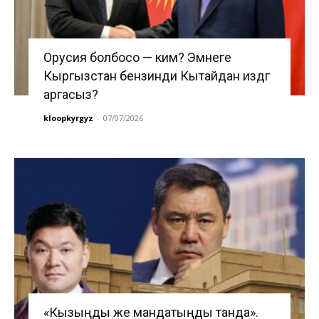
Орусия болбосо — ким? Эмнеге
Кыргызстан бензинди Кытайдан издөөгө
аргасыз?
kloopkyrgyz
-
07/07/2026
«Кызыңды же мандатыңды танда».