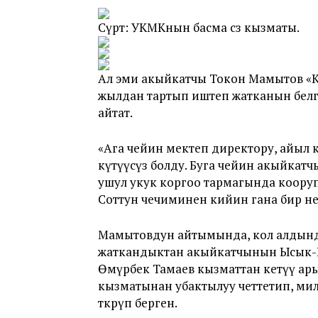
Сүрөт: УКМКнын басма сөз кызматы.
Ал эми акыйкатчы Токон Мамытов «Кл
жылдан тартып иштеп жатканын белги
айтат.
«Ага чейин мектеп директору, айыл өк
күтүүсүз болду. Буга чейин акыйкатч
ушул укук коргоо тармагында кооруп
Соттун чечиминен кийин гана бир не
Мамытовдун айтымында, кол алдынд
жаткандыктан акыйкатчынын Ысык-Кө
Өмүрбек Тамаев кызматтан кетүү ар
кызматынан убактылуу четтетип, ми
өткөрүп берген.