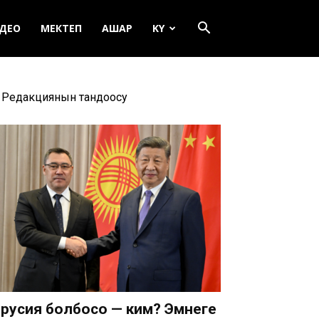
ДЕО
МЕКТЕП
АШАР
KY
Редакциянын тандоосу
русия болбосо — ким? Эмнеге