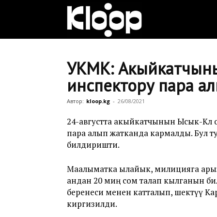
Клооп
кыргызча
УКМК: Акыйкатчыны
инспектору пара а
|
Автор:
kloop.kg
-
26/08/2021
24-августта акыйкатчынын Ысык-Көл о
пара алып жатканда кармалды. Бул т
Кыргызстан
билдиришти.
Маалыматка ылайык, милицияга арыз 
жаңылыктары
андан 20 миң сом талап кылганын би
беренеси менен катталып, шектүү К
киргизилди.