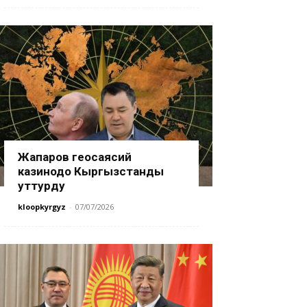
Жапаров геосаясий
казинодо Кыргызстанды
уттурду
kloopkyrgyz
-
07/07/2026