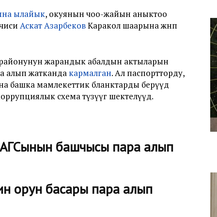
ына ылайык
, окуянын чоо-жайын аныктоо
кчиси
Аскат Азарбеков
Каракол шаарына жөнөп
ва районунун жарандык абалдын актыларын
ра алып жатканда
кармалган
. Ал паспортторду,
ана башка мамлекеттик бланктарды берүүдө
оррупциялык схема түзүүгө шектелүүдө.
ЗАГСынын башчысы пара алып
ин орун басары пара алып