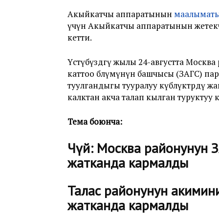
Акыйкатчы аппаратынын
маалымат
үчүн Акыйкатчы аппаратынын жете
кетти.
Үстүбүздөгү жылы 24-августта Моск
каттоо бөлүмүнүн башчысы (ЗАГС) па
туулгандыгы тууралуу күбөлүктөрдү ж
калктан акча талап кылган туруктуу к
Тема боюнча:
Чүй: Москва районунун 
жатканда кармалды
Талас районунун акимин
жатканда кармалды