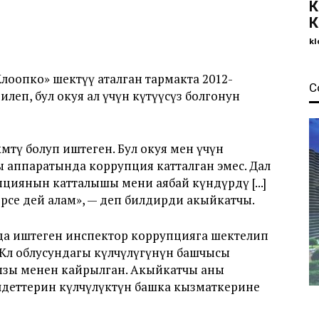
К
К
kl
оопко» шектүү аталган тармакта 2012-
С
леп, бул окуя ал үчүн күтүүсүз болгонун
мөтү болуп иштеген. Бул окуя мен үчүн
ы аппаратында коррупция катталган эмес. Дал
циянын катталышы мени аябай өкүндүрдү [...]
рсе дей алам», — деп билдирди акыйкатчы.
а иштеген инспектор коррупцияга шектелип
л облусундагы өкүлчүлүгүнүн башчысы
ызы менен кайрылган. Акыйкатчы аны
лдеттерин өкүлчүлүктүн башка кызматкерине