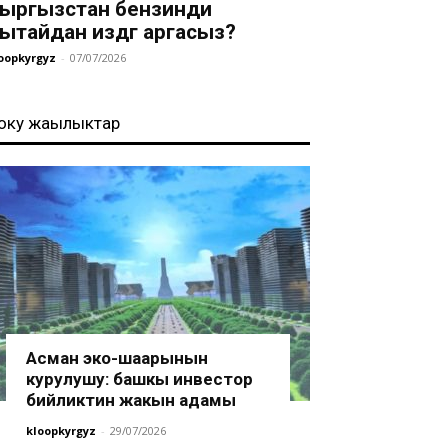
ыргызстан бензинди
ытайдан издөөгө аргасыз?
oopkyrgyz
-
07/07/2026
оңку жаңылыктар
Асман эко-шаарынын
курулушу: башкы инвестор
бийликтин жакын адамы
kloopkyrgyz
-
29/07/2026