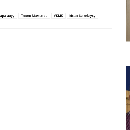
ара алуу
Токон Мамытов
УКМК
Ысык-Көл облусу