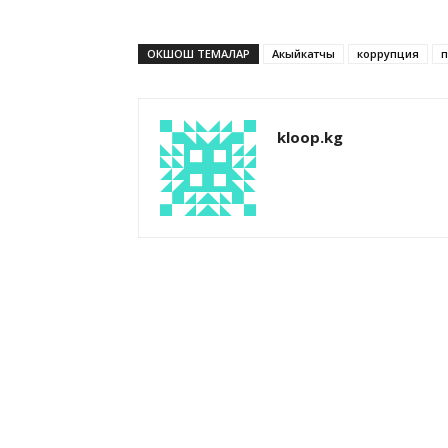
ОКШОШ ТЕМАЛАР
Акыйкатчы
коррупция
п
kloop.kg