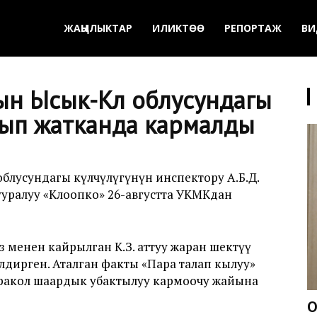
ЖАҢЫЛЫКТАР
ИЛИКТӨӨ
РЕПОРТАЖ
ВИ
н Ысык-Көл облусундагы
лып жатканда кармалды
блусундагы өкүлчүлүгүнүн инспектору А.Б.Д.
ууралуу «Клоопко» 26-августта УКМКдан
менен кайрылган К.З. аттуу жаран шектүү
лдирген. Аталган факты «Пара талап кылуу»
аракол шаардык убактылуу кармоочу жайына
О