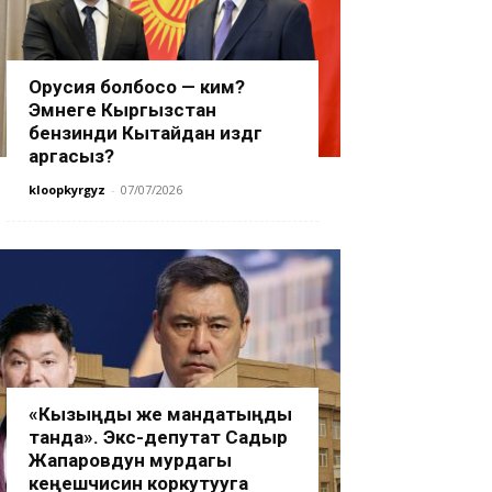
Орусия болбосо — ким?
Эмнеге Кыргызстан
бензинди Кытайдан издөөгө
аргасыз?
kloopkyrgyz
-
07/07/2026
«Кызыңды же мандатыңды
танда». Экс-депутат Садыр
Жапаровдун мурдагы
кеңешчисин коркутууга