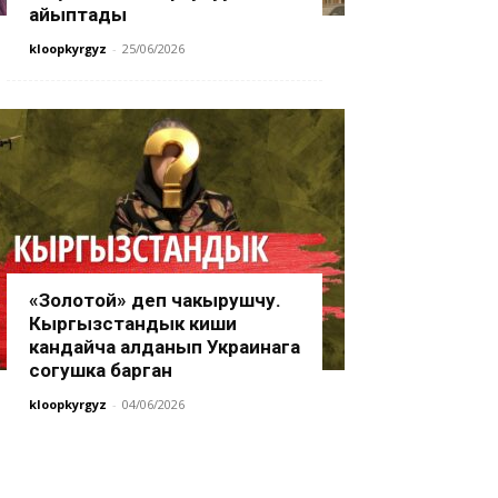
айыптады
kloopkyrgyz
-
25/06/2026
«Золотой» деп чакырушчу.
Кыргызстандык киши
кандайча алданып Украинага
согушка барган
kloopkyrgyz
-
04/06/2026